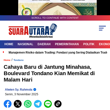
SCROLL TO CONTINUE WITH CONTENT
HOME
NASIONAL
DAERAH
PEMERINTAHAN
POLITIK
EKONOM
Manajemen Risiko dalam Trading: Fondasi yang Sering Diabaikan Trade
/
Home
Tondano
Cahaya Baru di Jantung Minahasa,
Boulevard Tondano Kian Memikat di
Malam Hari
Alwien Sy. Rahmola
Senin, 3 November 2025