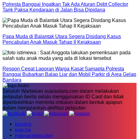
Polresta Banggai Ingatkan Tak Ada Aturan Debt Collector
Tarik Paksa Kendaraan di Jalan Bisa Dipidana
Papa Muda di Balantak Utara Segera Disidang Kasus
Pencabulan Anak Masuk Tahap II Kejaksaan
Respon Cepat Laporan Warga Kasat Samapta Polresta
Banggai Bubarkan Balap Liar dan Mobil Parkir di Area Gelap
Bandara
Seluruh Wartawan suarautara.com dalam melakukan
peliputan berita selalu menggunakan ID Card dan tidak
diperbolehkan meminta imbalan dalam bentuk apapun
dalam menjalankan aktifitas peliputan
REDAKSI
Kode Etik
Pedoman Media Siber