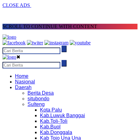
CLOSE ADS
SCROLL TO CONTINUE WITH CONTENT
✖
Home
Nasional
Daerah
Berita Desa
situbondo
Sulteng
Kota Palu
Kab.Luwuk Banggai
Kab.Toli-Toli
Kab.Buol
Kab.Donggala
Kab Tojo Una Una