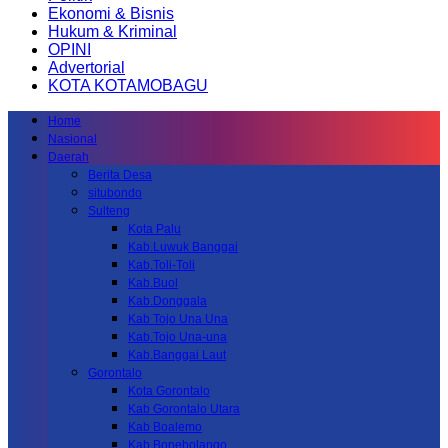
Ekonomi & Bisnis
Hukum & Kriminal
OPINI
Advertorial
KOTA KOTAMOBAGU
Home
Nasional
Daerah
Berita Desa
situbondo
Sulteng
Kota Palu
Kab.Luwuk Banggai
Kab.Toli-Toli
Kab.Buol
Kab.Donggala
Kab Tojo Una Una
Kab.Tojo Una-una
Kab.Banggai Laut
Gorontalo
Kota Gorontalo
Kab Gorontalo Utara
Kab Boalemo
Kab.Bonebolango