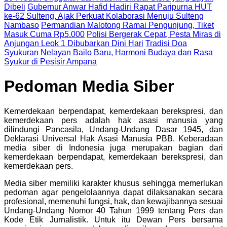
Dibeli
Gubernur Anwar Hafid Hadiri Rapat Paripurna HUT
ke-62 Sulteng, Ajak Perkuat Kolaborasi Menuju Sulteng
Nambaso
Permandian Malotong Ramai Pengunjung, Tiket
Masuk Cuma Rp5.000
Polisi Bergerak Cepat, Pesta Miras di
Anjungan Leok 1 Dibubarkan Dini Hari
Tradisi Doa
Syukuran Nelayan Bailo Baru, Harmoni Budaya dan Rasa
Syukur di Pesisir Ampana
Pedoman Media Siber
Kemerdekaan berpendapat, kemerdekaan berekspresi, dan
kemerdekaan pers adalah hak asasi manusia yang
dilindungi Pancasila, Undang-Undang Dasar 1945, dan
Deklarasi Universal Hak Asasi Manusia PBB. Keberadaan
media siber di Indonesia juga merupakan bagian dari
kemerdekaan berpendapat, kemerdekaan berekspresi, dan
kemerdekaan pers.
Media siber memiliki karakter khusus sehingga memerlukan
pedoman agar pengelolaannya dapat dilaksanakan secara
profesional, memenuhi fungsi, hak, dan kewajibannya sesuai
Undang-Undang Nomor 40 Tahun 1999 tentang Pers dan
Kode Etik Jurnalistik. Untuk itu Dewan Pers bersama