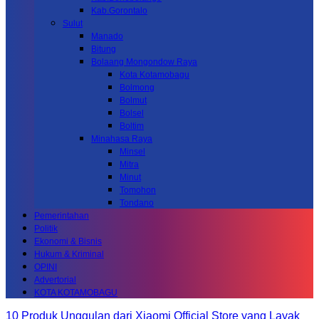
Kab.Gorontalo
Sulut
Manado
Bitung
Bolaang Mongondow Raya
Kota Kotamobagu
Bolmong
Bolmut
Bolsel
Boltim
Minahasa Raya
Minsel
Mitra
Minut
Tomohon
Tondano
Pemerintahan
Politik
Ekonomi & Bisnis
Hukum & Kriminal
OPINI
Advertorial
KOTA KOTAMOBAGU
10 Produk Unggulan dari Xiaomi Official Store yang Layak