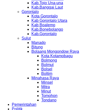
Kab.Tojo Una-una
Kab.Banggai Laut
Gorontalo
Kota Gorontalo
Kab Gorontalo Utara
Kab Boalemo
Kab.Bonebolango
Kab.Gorontalo
Sulut
Manado
Bitung
Bolaang Mongondow Raya
Kota Kotamobagu
Bolmong
Bolmut
Bolsel
Boltim
Minahasa Raya
Minsel
Mitra
Minut
Tomohon
Tondano
Pemerintahan
Politik