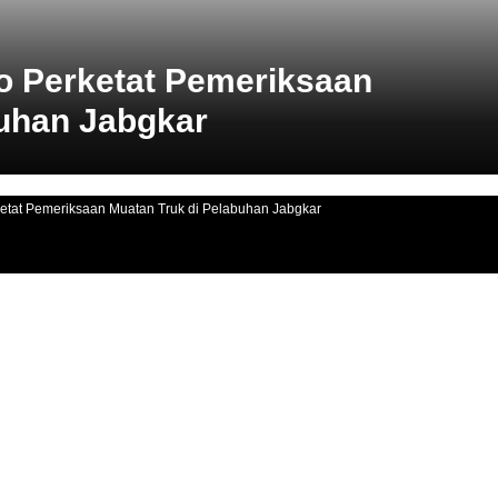
o Perketat Pemeriksaan
buhan Jabgkar
ketat Pemeriksaan Muatan Truk di Pelabuhan Jabgkar