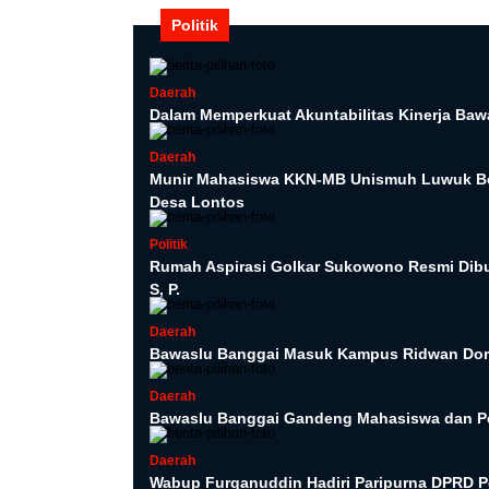
Politik
Daerah
Dalam Memperkuat Akuntabilitas Kinerja Baw
Daerah
Munir Mahasiswa KKN-MB Unismuh Luwuk Be
Desa Lontos
Politik
Rumah Aspirasi Golkar Sukowono Resmi Dibuka
S, P.
Daerah
Bawaslu Banggai Masuk Kampus Ridwan Dor
Daerah
Bawaslu Banggai Gandeng Mahasiswa dan Pel
Daerah
Wabup Furqanuddin Hadiri Paripurna DPRD P