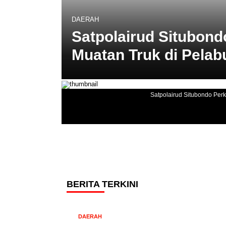
DAERAH
Satpolairud Situbond
Muatan Truk di Pela
Satpolairud Situbondo Per
BERITA TERKINI
DAERAH