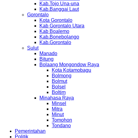
Kab.Tojo Una-una
Kab.Banggai Laut
Gorontalo
Kota Gorontalo
Kab Gorontalo Utara
Kab Boalemo
Kab.Bonebolango
Kab.Gorontalo
Sulut
Manado
Bitung
Bolaang Mongondow Raya
Kota Kotamobagu
Bolmong
Bolmut
Bolsel
Boltim
Minahasa Raya
Minsel
Mitra
Minut
Tomohon
Tondano
Pemerintahan
Politik