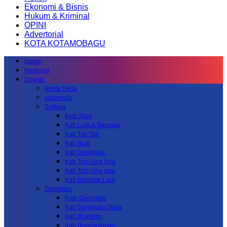
Ekonomi & Bisnis
Hukum & Kriminal
OPINI
Advertorial
KOTA KOTAMOBAGU
Home
Nasional
Daerah
Berita Desa
situbondo
Sulteng
Kota Palu
Kab.Luwuk Banggai
Kab.Toli-Toli
Kab.Buol
Kab.Donggala
Kab Tojo Una Una
Kab.Tojo Una-una
Kab.Banggai Laut
Gorontalo
Kota Gorontalo
Kab Gorontalo Utara
Kab Boalemo
Kab.Bonebolango