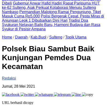
Dibeli
Gubernur Anwar Hafid Hadiri Rapat Paripurna HUT
ke-62 Sulteng, Ajak Perkuat Kolaborasi Menuju Sulteng
Nambaso
Permandian Malotong Ramai Pengunjung, Tiket
Masuk Cuma Rp5.000
Polisi Bergerak Cepat, Pesta Miras di
Anjungan Leok 1 Dibubarkan Dini Hari
Tradisi Doa
Syukuran Nelayan Bailo Baru, Harmoni Budaya dan Rasa
Syukur di Pesisir Ampana
Home
/
Daerah
/
Kab.Buol
/
Sulteng
/
Topik Utama
Polsek Biau Sambut Baik
Kunjungan Pemdes Dua
Kecamatan
Redaksi
Jumat, 28 Mei 2021
URL berhasil dicopy