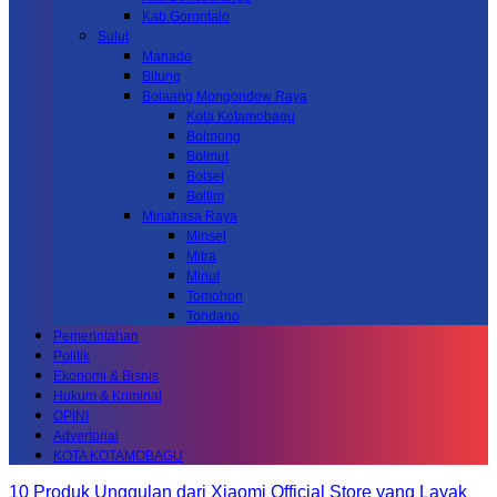
Kab.Gorontalo
Sulut
Manado
Bitung
Bolaang Mongondow Raya
Kota Kotamobagu
Bolmong
Bolmut
Bolsel
Boltim
Minahasa Raya
Minsel
Mitra
Minut
Tomohon
Tondano
Pemerintahan
Politik
Ekonomi & Bisnis
Hukum & Kriminal
OPINI
Advertorial
KOTA KOTAMOBAGU
10 Produk Unggulan dari Xiaomi Official Store yang Layak