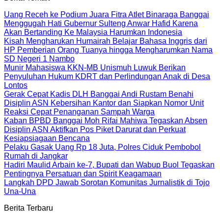
Uang Receh ke Podium Juara Fitra Atlet Binaraga Banggai
Menggugah Hati Gubernur Sulteng Anwar Hafid Karena
Akan Bertanding Ke Malaysia Harumkan Indonesia
Kisah Mengharukan Humairah Belajar Bahasa Inggris dari
HP Pemberian Orang Tuanya hingga Mengharumkan Nama
SD Negeri 1 Nambo
Munir Mahasiswa KKN-MB Unismuh Luwuk Berikan
Penyuluhan Hukum KDRT dan Perlindungan Anak di Desa
Lontos
Gerak Cepat Kadis DLH Banggai Andi Rustam Benahi
Disiplin ASN Kebersihan Kantor dan Siapkan Nomor Unit
Reaksi Cepat Penanganan Sampah Warga
Kaban BPBD Banggai Moh Rifai Mahiwa Tegaskan Absen
Disiplin ASN Aktifkan Pos Piket Darurat dan Perkuat
Kesiapsiagaan Bencana
Pelaku Gasak Uang Rp 18 Juta, Polres Ciduk Pembobol
Rumah di Jangkar
Hadiri Maulid Arbain ke-7, Bupati dan Wabup Buol Tegaskan
Pentingnya Persatuan dan Spirit Keagamaan
Langkah DPD Jawab Sorotan Komunitas Jurnalistik di Tojo
Una-Una
Berita Terbaru