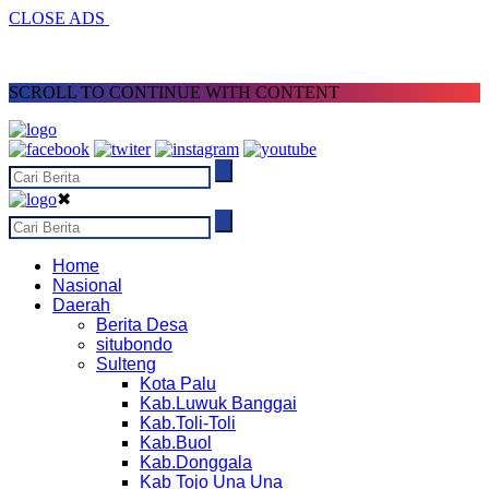
CLOSE ADS
SCROLL TO CONTINUE WITH CONTENT
✖
Home
Nasional
Daerah
Berita Desa
situbondo
Sulteng
Kota Palu
Kab.Luwuk Banggai
Kab.Toli-Toli
Kab.Buol
Kab.Donggala
Kab Tojo Una Una