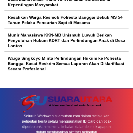
Kepentingan Masyarakat
Resahkan Warga Resmob Polresta Banggai Bekuk MS 54
Tahun Pelaku Pencurian Sapi di Masama
Munir Mahasiswa KKN-MB Unismuh Luwuk Berikan
Penyuluhan Hukum KDRT dan Perlindungan Anak di Desa
Lontos
Warga Singkoyo Minta Perlindungan Hukum ke Polresta
Banggai Kasat Reskrim Semua Laporan Akan Diklarifikasi
Secara Profesional
Seluruh Wartawan suarautara.com dalam melakukan
peliputan berita selalu menggunakan ID Card dan tidak
diperbolehkan meminta imbalan dalam bentuk apapun
dalam menjalankan aktifitas peliputan