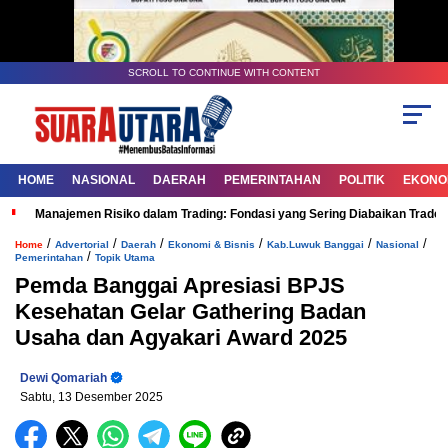
SCROLL TO CONTINUE WITH CONTENT
HOME
NASIONAL
DAERAH
PEMERINTAHAN
POLITIK
EKONOM
Manajemen Risiko dalam Trading: Fondasi yang Sering Diabaikan Trade
/
/
/
/
/
/
Home
Advertorial
Daerah
Ekonomi & Bisnis
Kab.Luwuk Banggai
Nasional
/
Pemerintahan
Topik Utama
Pemda Banggai Apresiasi BPJS
Kesehatan Gelar Gathering Badan
Usaha dan Agyakari Award 2025
Dewi Qomariah
Sabtu, 13 Desember 2025