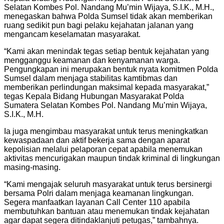
Selatan Kombes Pol. Nandang Mu’min Wijaya, S.I.K., M.H.,
menegaskan bahwa Polda Sumsel tidak akan memberikan
ruang sedikit pun bagi pelaku kejahatan jalanan yang
mengancam keselamatan masyarakat.
“Kami akan menindak tegas setiap bentuk kejahatan yang
mengganggu keamanan dan kenyamanan warga.
Pengungkapan ini merupakan bentuk nyata komitmen Polda
Sumsel dalam menjaga stabilitas kamtibmas dan
memberikan perlindungan maksimal kepada masyarakat,”
tegas Kepala Bidang Hubungan Masyarakat Polda
Sumatera Selatan Kombes Pol. Nandang Mu’min Wijaya,
S.I.K., M.H.
Ia juga mengimbau masyarakat untuk terus meningkatkan
kewaspadaan dan aktif bekerja sama dengan aparat
kepolisian melalui pelaporan cepat apabila menemukan
aktivitas mencurigakan maupun tindak kriminal di lingkungan
masing-masing.
“Kami mengajak seluruh masyarakat untuk terus bersinergi
bersama Polri dalam menjaga keamanan lingkungan.
Segera manfaatkan layanan Call Center 110 apabila
membutuhkan bantuan atau menemukan tindak kejahatan
agar dapat segera ditindaklanjuti petugas,” tambahnya.