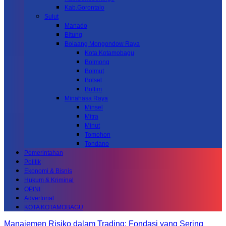
Kab.Gorontalo
Sulut
Manado
Bitung
Bolaang Mongondow Raya
Kota Kotamobagu
Bolmong
Bolmut
Bolsel
Boltim
Minahasa Raya
Minsel
Mitra
Minut
Tomohon
Tondano
Pemerintahan
Politik
Ekonomi & Bisnis
Hukum & Kriminal
OPINI
Advertorial
KOTA KOTAMOBAGU
Manajemen Risiko dalam Trading: Fondasi yang Sering