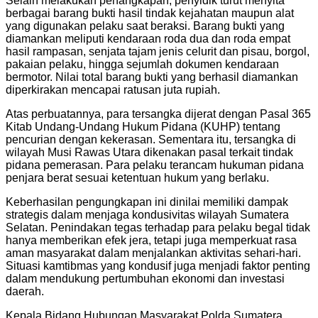
Selain melakukan penangkapan, penyidik turut menyita
berbagai barang bukti hasil tindak kejahatan maupun alat
yang digunakan pelaku saat beraksi. Barang bukti yang
diamankan meliputi kendaraan roda dua dan roda empat
hasil rampasan, senjata tajam jenis celurit dan pisau, borgol,
pakaian pelaku, hingga sejumlah dokumen kendaraan
bermotor. Nilai total barang bukti yang berhasil diamankan
diperkirakan mencapai ratusan juta rupiah.
Atas perbuatannya, para tersangka dijerat dengan Pasal 365
Kitab Undang-Undang Hukum Pidana (KUHP) tentang
pencurian dengan kekerasan. Sementara itu, tersangka di
wilayah Musi Rawas Utara dikenakan pasal terkait tindak
pidana pemerasan. Para pelaku terancam hukuman pidana
penjara berat sesuai ketentuan hukum yang berlaku.
Keberhasilan pengungkapan ini dinilai memiliki dampak
strategis dalam menjaga kondusivitas wilayah Sumatera
Selatan. Penindakan tegas terhadap para pelaku begal tidak
hanya memberikan efek jera, tetapi juga memperkuat rasa
aman masyarakat dalam menjalankan aktivitas sehari-hari.
Situasi kamtibmas yang kondusif juga menjadi faktor penting
dalam mendukung pertumbuhan ekonomi dan investasi
daerah.
Kepala Bidang Hubungan Masyarakat Polda Sumatera