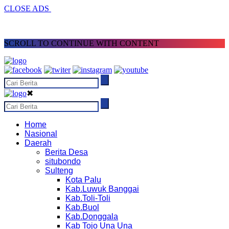
CLOSE ADS
SCROLL TO CONTINUE WITH CONTENT
✖
Home
Nasional
Daerah
Berita Desa
situbondo
Sulteng
Kota Palu
Kab.Luwuk Banggai
Kab.Toli-Toli
Kab.Buol
Kab.Donggala
Kab Tojo Una Una