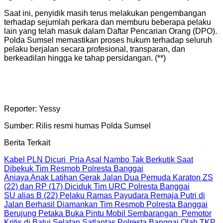
Saat ini, penyidik masih terus melakukan pengembangan
terhadap sejumlah perkara dan memburu beberapa pelaku
lain yang telah masuk dalam Daftar Pencarian Orang (DPO).
Polda Sumsel memastikan proses hukum terhadap seluruh
pelaku berjalan secara profesional, transparan, dan
berkeadilan hingga ke tahap persidangan. (**)
Reporter: Yessy
Sumber: Rilis resmi humas Polda Sumsel
Berita Terkait
Kabel PLN Dicuri Pria Asal Nambo Tak Berkutik Saat
Dibekuk Tim Resmob Polresta Banggai
Aniaya Anak Latihan Gerak Jalan Dua Pemuda Karaton ZS
(22) dan RP (17) Diciduk Tim URC Polresta Banggai
SU alias B (22) Pelaku Ramas Payudara Remaja Putri di
Jalan Berhasil Diamankan Tim Resmob Polresta Banggai
Berujung Petaka Buka Pintu Mobil Sembarangan Pemotor
Kritis di Batui Selatan Satlantas Polresta Banggai Olah TKP