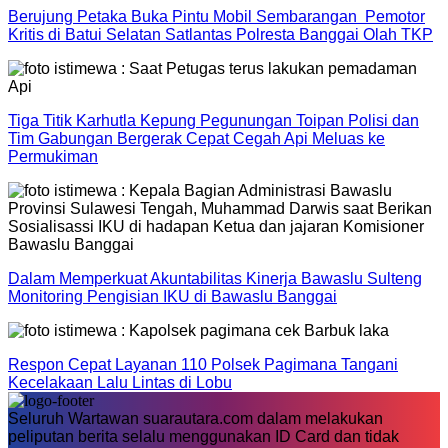
Berujung Petaka Buka Pintu Mobil Sembarangan Pemotor
Kritis di Batui Selatan Satlantas Polresta Banggai Olah TKP
Tiga Titik Karhutla Kepung Pegunungan Toipan Polisi dan
Tim Gabungan Bergerak Cepat Cegah Api Meluas ke
Permukiman
Dalam Memperkuat Akuntabilitas Kinerja Bawaslu Sulteng
Monitoring Pengisian IKU di Bawaslu Banggai
Respon Cepat Layanan 110 Polsek Pagimana Tangani
Kecelakaan Lalu Lintas di Lobu
Seluruh Wartawan suarautara.com dalam melakukan
peliputan berita selalu menggunakan ID Card dan tidak