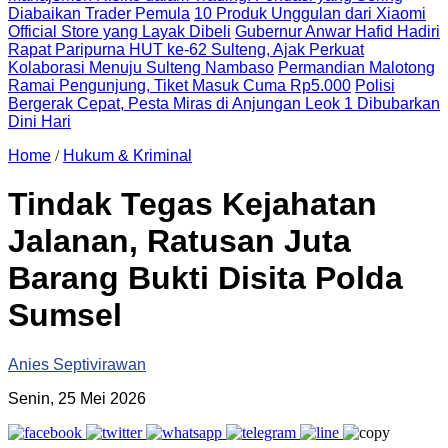
Diabaikan Trader Pemula
10 Produk Unggulan dari Xiaomi
Official Store yang Layak Dibeli
Gubernur Anwar Hafid Hadiri
Rapat Paripurna HUT ke-62 Sulteng, Ajak Perkuat
Kolaborasi Menuju Sulteng Nambaso
Permandian Malotong
Ramai Pengunjung, Tiket Masuk Cuma Rp5.000
Polisi
Bergerak Cepat, Pesta Miras di Anjungan Leok 1 Dibubarkan
Dini Hari
Home
/
Hukum & Kriminal
Tindak Tegas Kejahatan
Jalanan, Ratusan Juta
Barang Bukti Disita Polda
Sumsel
Anies Septivirawan
Senin, 25 Mei 2026