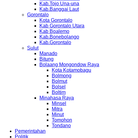
Kab.Tojo Una-una
Kab.Banggai Laut
Gorontalo
Kota Gorontalo
Kab Gorontalo Utara
Kab Boalemo
Kab.Bonebolango
Kab.Gorontalo
Sulut
Manado
Bitung
Bolaang Mongondow Raya
Kota Kotamobagu
Bolmong
Bolmut
Bolsel
Boltim
Minahasa Raya
Minsel
Mitra
Minut
Tomohon
Tondano
Pemerintahan
Politik