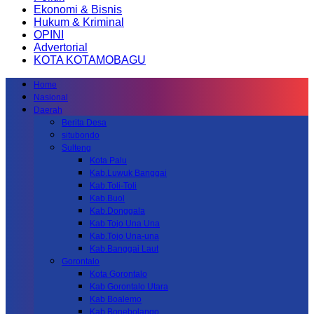
Ekonomi & Bisnis
Hukum & Kriminal
OPINI
Advertorial
KOTA KOTAMOBAGU
Home
Nasional
Daerah
Berita Desa
situbondo
Sulteng
Kota Palu
Kab.Luwuk Banggai
Kab.Toli-Toli
Kab.Buol
Kab.Donggala
Kab Tojo Una Una
Kab.Tojo Una-una
Kab.Banggai Laut
Gorontalo
Kota Gorontalo
Kab Gorontalo Utara
Kab Boalemo
Kab.Bonebolango