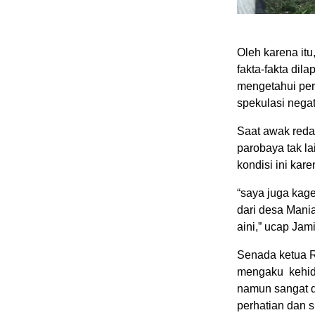
Oleh karena it
fakta-fakta dil
mengetahui per
spekulasi negat
Saat awak reda
parobaya tak la
kondisi ini kare
“saya juga kage
dari desa Mani
aini,” ucap Jami
Senada ketua 
mengaku kehidu
namun sangat d
perhatian dan 