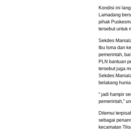
Kondisi ini lan
Lamadang bersa
pihak Puskesma
tersebut untuk 
Sekdes Maniala
Ibu Isma dan k
pemerintah, ba
PLN bantuan pe
tersebut juga 
Sekdes Manial
belakang hunia
“ jadi hampir s
pemerintah,” u
Ditemui terpis
sebagai penan
kecamatan Tilo