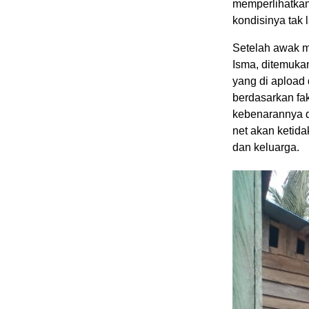
memperlihatkan
kondisinya tak 
Setelah awak m
Isma, ditemuka
yang di apload
berdasarkan fa
kebenarannya d
net akan ketida
dan keluarga.