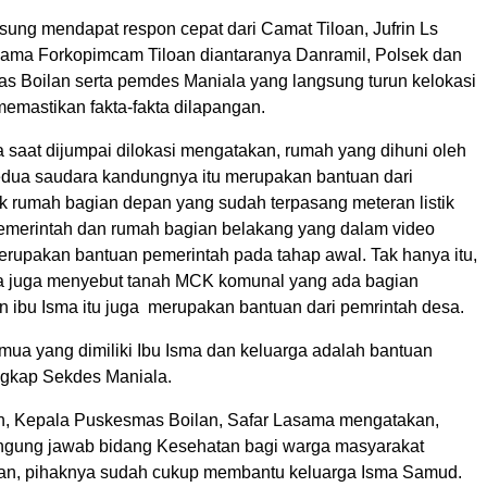
gsung mendapat respon cepat dari Camat Tiloan, Jufrin Ls
ma Forkopimcam Tiloan diantaranya Danramil, Polsek dan
s Boilan serta pemdes Maniala yang langsung turun kelokasi
memastikan fakta-fakta dilapangan.
 saat dijumpai dilokasi mengatakan, rumah yang dihuni oleh
edua saudara kandungnya itu merupakan bantuan dari
ik rumah bagian depan yang sudah terpasang meteran listik
merintah dan rumah bagian belakang yang dalam video
merupakan bantuan pemerintah pada tahap awal. Tak hanya itu,
a juga menyebut tanah MCK komunal yang ada bagian
n ibu Isma itu juga merupakan bantuan dari pemrintah desa.
emua yang dimiliki Ibu Isma dan keluarga adalah bantuan
ngkap Sekdes Maniala.
ah, Kepala Puskesmas Boilan, Safar Lasama mengatakan,
ngung jawab bidang Kesehatan bagi warga masyarakat
an, pihaknya sudah cukup membantu keluarga Isma Samud.