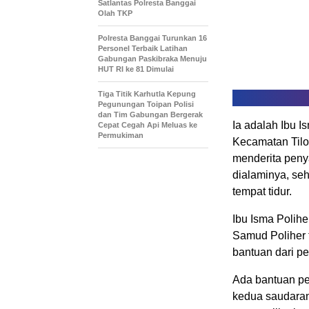
Satlantas Polresta Banggai
Olah TKP
Polresta Banggai Turunkan 16
Personel Terbaik Latihan
Gabungan Paskibraka Menuju
HUT RI ke 81 Dimulai
Tiga Titik Karhutla Kepung
Pegunungan Toipan Polisi
dan Tim Gabungan Bergerak
Ia adalah Ibu 
Cepat Cegah Api Meluas ke
Permukiman
Kecamatan Tilo
menderita pen
dialaminya, seh
tempat tidur.
Ibu Isma Polih
Samud Poliher 
bantuan dari pe
Ada bantuan pem
kedua saudaran