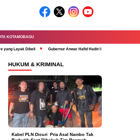
OTA KOTAMOBAGU
re yang Layak Dibeli
Gubernur Anwar Hafid Hadiri Rapat Paripurna HUT 
HUKUM & KRIMINAL
Kabel PLN Dicuri Pria Asal Nambo Tak
Berkutik Saat Dibekuk Tim Resmob