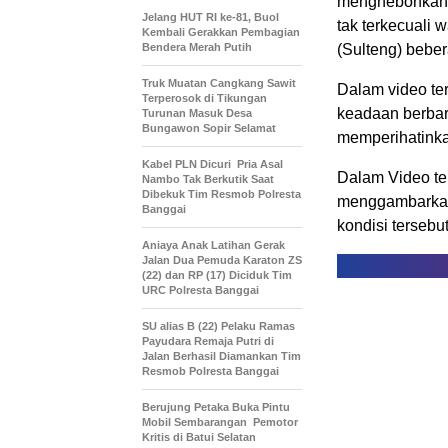
menghebohkan di
Jelang HUT RI ke-81, Buol
tak terkecuali 
Kembali Gerakkan Pembagian
Bendera Merah Putih
(Sulteng) beber
Truk Muatan Cangkang Sawit
Dalam video te
Terperosok di Tikungan
keadaan berbari
Turunan Masuk Desa
Bungawon Sopir Selamat
memperihatinkan
Kabel PLN Dicuri Pria Asal
Dalam Video ter
Nambo Tak Berkutik Saat
Dibekuk Tim Resmob Polresta
menggambarkan 
Banggai
kondisi tersebut
Aniaya Anak Latihan Gerak
Jalan Dua Pemuda Karaton ZS
(22) dan RP (17) Diciduk Tim
URC Polresta Banggai
SU alias B (22) Pelaku Ramas
Payudara Remaja Putri di
Jalan Berhasil Diamankan Tim
Resmob Polresta Banggai
Berujung Petaka Buka Pintu
Mobil Sembarangan Pemotor
Kritis di Batui Selatan