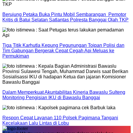
Berujung Petaka Buka Pintu Mobil Sembarangan Pemotor
Kritis di Batui Selatan Satlantas Polresta Banggai Olah TKP
Tiga Titik Karhutla Kepung Pegunungan Toipan Polisi dan
Tim Gabungan Bergerak Cepat Cegah Api Meluas ke
Permukiman
Dalam Memperkuat Akuntabilitas Kinerja Bawaslu Sulteng
Monitoring Pengisian IKU di Bawaslu Banggai
Respon Cepat Layanan 110 Polsek Pagimana Tangani
Kecelakaan Lalu Lintas di Lobu