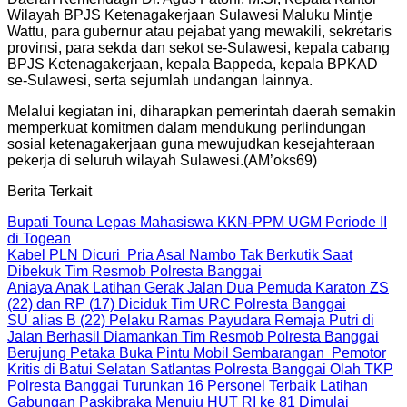
Wilayah BPJS Ketenagakerjaan Sulawesi Maluku Mintje
Wattu, para gubernur atau pejabat yang mewakili, sekretaris
provinsi, para sekda dan sekot se-Sulawesi, kepala cabang
BPJS Ketenagakerjaan, kepala Bappeda, kepala BPKAD
se-Sulawesi, serta sejumlah undangan lainnya.
Melalui kegiatan ini, diharapkan pemerintah daerah semakin
memperkuat komitmen dalam mendukung perlindungan
sosial ketenagakerjaan guna mewujudkan kesejahteraan
pekerja di seluruh wilayah Sulawesi.(AM’oks69)
Berita Terkait
Bupati Touna Lepas Mahasiswa KKN-PPM UGM Periode II
di Togean
Kabel PLN Dicuri Pria Asal Nambo Tak Berkutik Saat
Dibekuk Tim Resmob Polresta Banggai
Aniaya Anak Latihan Gerak Jalan Dua Pemuda Karaton ZS
(22) dan RP (17) Diciduk Tim URC Polresta Banggai
SU alias B (22) Pelaku Ramas Payudara Remaja Putri di
Jalan Berhasil Diamankan Tim Resmob Polresta Banggai
Berujung Petaka Buka Pintu Mobil Sembarangan Pemotor
Kritis di Batui Selatan Satlantas Polresta Banggai Olah TKP
Polresta Banggai Turunkan 16 Personel Terbaik Latihan
Gabungan Paskibraka Menuju HUT RI ke 81 Dimulai