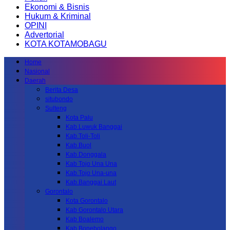
Ekonomi & Bisnis
Hukum & Kriminal
OPINI
Advertorial
KOTA KOTAMOBAGU
Home
Nasional
Daerah
Berita Desa
situbondo
Sulteng
Kota Palu
Kab.Luwuk Banggai
Kab.Toli-Toli
Kab.Buol
Kab.Donggala
Kab Tojo Una Una
Kab.Tojo Una-una
Kab.Banggai Laut
Gorontalo
Kota Gorontalo
Kab Gorontalo Utara
Kab Boalemo
Kab.Bonebolango