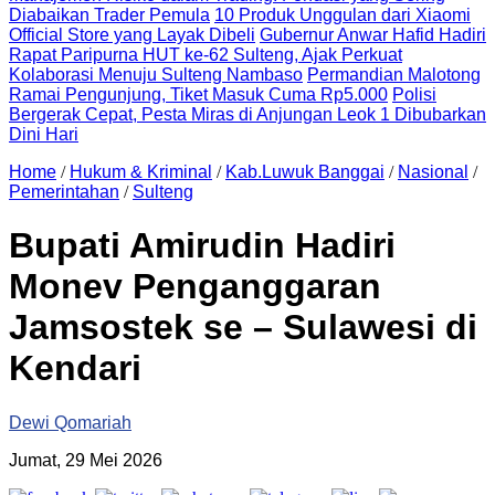
Diabaikan Trader Pemula
10 Produk Unggulan dari Xiaomi
Official Store yang Layak Dibeli
Gubernur Anwar Hafid Hadiri
Rapat Paripurna HUT ke-62 Sulteng, Ajak Perkuat
Kolaborasi Menuju Sulteng Nambaso
Permandian Malotong
Ramai Pengunjung, Tiket Masuk Cuma Rp5.000
Polisi
Bergerak Cepat, Pesta Miras di Anjungan Leok 1 Dibubarkan
Dini Hari
Home
/
Hukum & Kriminal
/
Kab.Luwuk Banggai
/
Nasional
/
Pemerintahan
/
Sulteng
Bupati Amirudin Hadiri
Monev Penganggaran
Jamsostek se – Sulawesi di
Kendari
Dewi Qomariah
Jumat, 29 Mei 2026