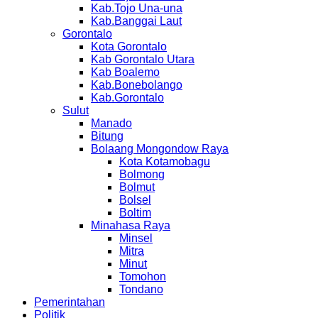
Kab.Tojo Una-una
Kab.Banggai Laut
Gorontalo
Kota Gorontalo
Kab Gorontalo Utara
Kab Boalemo
Kab.Bonebolango
Kab.Gorontalo
Sulut
Manado
Bitung
Bolaang Mongondow Raya
Kota Kotamobagu
Bolmong
Bolmut
Bolsel
Boltim
Minahasa Raya
Minsel
Mitra
Minut
Tomohon
Tondano
Pemerintahan
Politik