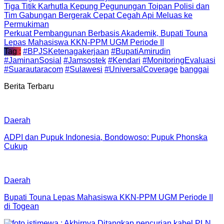
Tiga Titik Karhutla Kepung Pegunungan Toipan Polisi dan
Tim Gabungan Bergerak Cepat Cegah Api Meluas ke
Permukiman
Perkuat Pembangunan Berbasis Akademik, Bupati Touna
Lepas Mahasiswa KKN-PPM UGM Periode II
Tag :
#BPJSKetenagakerjaan
#BupatiAmirudin
#JaminanSosial
#Jamsostek
#Kendari
#MonitoringEvaluasi
#Suarautaracom
#Sulawesi
#UniversalCoverage
banggai
Berita Terbaru
Daerah
ADPI dan Pupuk Indonesia, Bondowoso: Pupuk Phonska
Cukup
Daerah
Bupati Touna Lepas Mahasiswa KKN-PPM UGM Periode II
di Togean