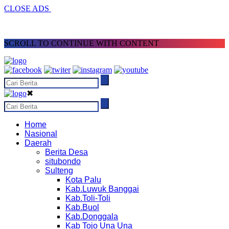
CLOSE ADS
SCROLL TO CONTINUE WITH CONTENT
✖
Home
Nasional
Daerah
Berita Desa
situbondo
Sulteng
Kota Palu
Kab.Luwuk Banggai
Kab.Toli-Toli
Kab.Buol
Kab.Donggala
Kab Tojo Una Una