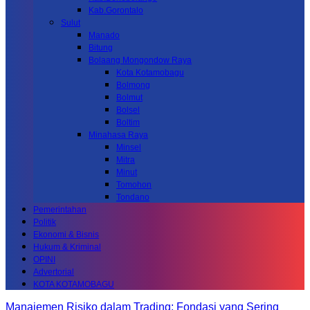
Kab.Gorontalo
Sulut
Manado
Bitung
Bolaang Mongondow Raya
Kota Kotamobagu
Bolmong
Bolmut
Bolsel
Boltim
Minahasa Raya
Minsel
Mitra
Minut
Tomohon
Tondano
Pemerintahan
Politik
Ekonomi & Bisnis
Hukum & Kriminal
OPINI
Advertorial
KOTA KOTAMOBAGU
Manajemen Risiko dalam Trading: Fondasi yang Sering