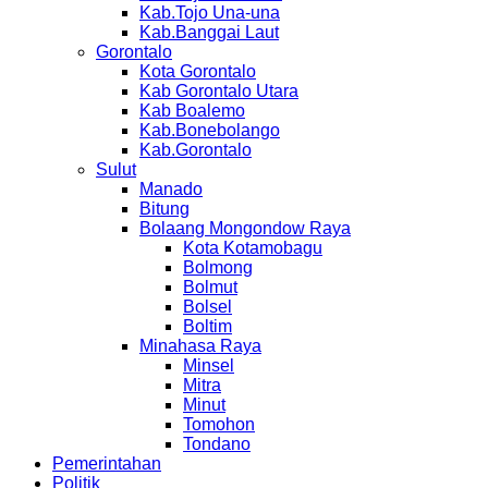
Kab.Tojo Una-una
Kab.Banggai Laut
Gorontalo
Kota Gorontalo
Kab Gorontalo Utara
Kab Boalemo
Kab.Bonebolango
Kab.Gorontalo
Sulut
Manado
Bitung
Bolaang Mongondow Raya
Kota Kotamobagu
Bolmong
Bolmut
Bolsel
Boltim
Minahasa Raya
Minsel
Mitra
Minut
Tomohon
Tondano
Pemerintahan
Politik