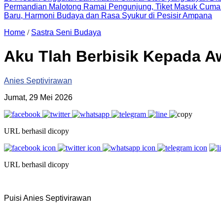
Permandian Malotong Ramai Pengunjung, Tiket Masuk Cuma
Baru, Harmoni Budaya dan Rasa Syukur di Pesisir Ampana
Home
/
Sastra Seni Budaya
‎Aku Tlah Berbisik Kepada 
Anies Septivirawan
Jumat, 29 Mei 2026
URL berhasil dicopy
URL berhasil dicopy
Puisi Anies Septivirawan