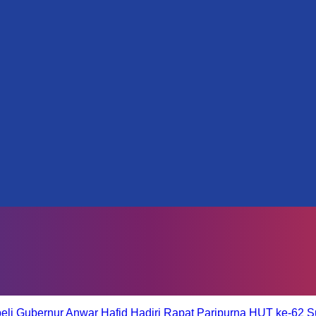
eli
Gubernur Anwar Hafid Hadiri Rapat Paripurna HUT ke-62 S