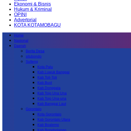
Ekonomi & Bisnis
Hukum & Kriminal
OPINI
Advertorial
KOTA KOTAMOBAGU
Home
Nasional
Daerah
Berita Desa
situbondo
Sulteng
Kota Palu
Kab.Luwuk Banggai
Kab.Toli-Toli
Kab.Buol
Kab.Donggala
Kab Tojo Una Una
Kab.Tojo Una-una
Kab.Banggai Laut
Gorontalo
Kota Gorontalo
Kab Gorontalo Utara
Kab Boalemo
Kab.Bonebolango