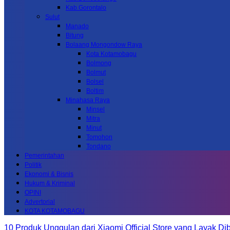
Kab.Gorontalo
Sulut
Manado
Bitung
Bolaang Mongondow Raya
Kota Kotamobagu
Bolmong
Bolmut
Bolsel
Boltim
Minahasa Raya
Minsel
Mitra
Minut
Tomohon
Tondano
Pemerintahan
Politik
Ekonomi & Bisnis
Hukum & Kriminal
OPINI
Advertorial
KOTA KOTAMOBAGU
10 Produk Unggulan dari Xiaomi Official Store yang Layak Dib