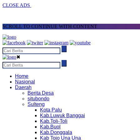
CLOSE ADS
SCROLL TO CONTINUE WITH CONTENT
✖
Home
Nasional
Daerah
Berita Desa
situbondo
Sulteng
Kota Palu
Kab.Luwuk Banggai
Kab.Toli-Toli
Kab.Buol
Kab.Donggala
Kab Tojo Una Una