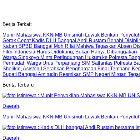
Berita Terkait
Munir Mahasiswa KKN-MB Unismuh Luwuk Berikan Penyuluh
Gerak Cepat Kadis DLH Banggai Andi Rustam Benahi Disipl
Kaban BPBD Banggai Moh Rifai Mahiwa Tegaskan Absen Disip
Film Indonesia Harus Didukung, Bukan Hanya Dibanggakan
Warga Singkoyo Minta Perlindungan Hukum ke Polresta Bangg
Permudah Warga Urus Perpanjang SIM Satlantas Polresta Bang
Sholikin, Asisten I Serahkan Penghargaan Final Tembang K
Bupati Banggai Amirudin Resmikan SMP Negeri Mirqan Tegas
Berita Terbaru
Daerah
Munir Mahasiswa KKN-MB Unismuh Luwuk Berikan Penyuluh
Daerah