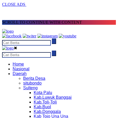
CLOSE ADS
SCROLL TO CONTINUE WITH CONTENT
✖
Home
Nasional
Daerah
Berita Desa
situbondo
Sulteng
Kota Palu
Kab.Luwuk Banggai
Kab.Toli-Toli
Kab.Buol
Kab.Donggala
Kab Tojo Una Una