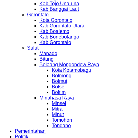
Kab.Tojo Una-una
Kab.Banggai Laut
Gorontalo
Kota Gorontalo
Kab Gorontalo Utara
Kab Boalemo
Kab.Bonebolango
Kab.Gorontalo
Sulut
Manado
Bitung
Bolaang Mongondow Raya
Kota Kotamobagu
Bolmong
Bolmut
Bolsel
Boltim
Minahasa Raya
Minsel
Mitra
Minut
Tomohon
Tondano
Pemerintahan
Politik