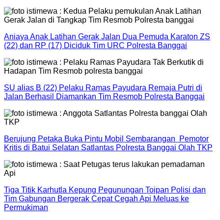
Aniaya Anak Latihan Gerak Jalan Dua Pemuda Karaton ZS
(22) dan RP (17) Diciduk Tim URC Polresta Banggai
SU alias B (22) Pelaku Ramas Payudara Remaja Putri di
Jalan Berhasil Diamankan Tim Resmob Polresta Banggai
Berujung Petaka Buka Pintu Mobil Sembarangan Pemotor
Kritis di Batui Selatan Satlantas Polresta Banggai Olah TKP
Tiga Titik Karhutla Kepung Pegunungan Toipan Polisi dan
Tim Gabungan Bergerak Cepat Cegah Api Meluas ke
Permukiman