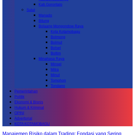
Kab.Gorontalo
Sulut
Manado
Bitung
Bolaang Mongondow Raya
Kota Kotamobagu
Bolmong
Bolmut
Bolsel
Boltim
Minahasa Raya
Minsel
Mitra
Minut
Tomohon
Tondano
Pemerintahan
Politik
Ekonomi & Bisnis
Hukum & Kriminal
OPINI
Advertorial
KOTA KOTAMOBAGU
Manajemen Risiko dalam Trading: Fondasi yang Sering