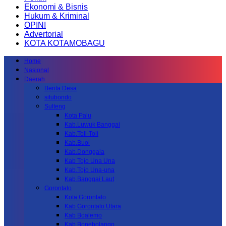
Ekonomi & Bisnis
Hukum & Kriminal
OPINI
Advertorial
KOTA KOTAMOBAGU
Home
Nasional
Daerah
Berita Desa
situbondo
Sulteng
Kota Palu
Kab.Luwuk Banggai
Kab.Toli-Toli
Kab.Buol
Kab.Donggala
Kab Tojo Una Una
Kab.Tojo Una-una
Kab.Banggai Laut
Gorontalo
Kota Gorontalo
Kab Gorontalo Utara
Kab Boalemo
Kab.Bonebolango