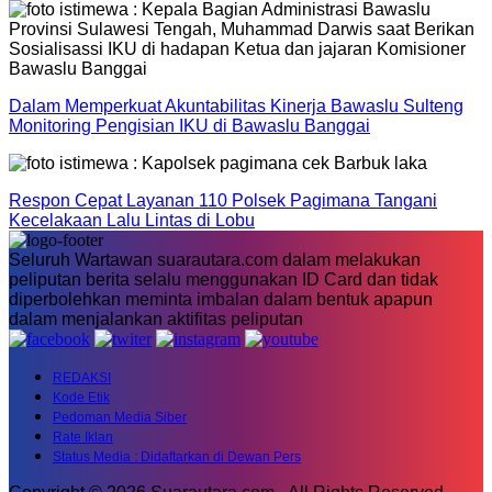
Dalam Memperkuat Akuntabilitas Kinerja Bawaslu Sulteng
Monitoring Pengisian IKU di Bawaslu Banggai
Respon Cepat Layanan 110 Polsek Pagimana Tangani
Kecelakaan Lalu Lintas di Lobu
Seluruh Wartawan suarautara.com dalam melakukan
peliputan berita selalu menggunakan ID Card dan tidak
diperbolehkan meminta imbalan dalam bentuk apapun
dalam menjalankan aktifitas peliputan
REDAKSI
Kode Etik
Pedoman Media Siber
Rate Iklan
Status Media : Didaftarkan di Dewan Pers