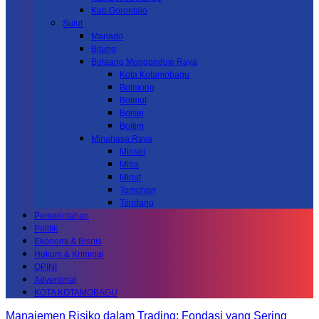
Kab.Gorontalo
Sulut
Manado
Bitung
Bolaang Mongondow Raya
Kota Kotamobagu
Bolmong
Bolmut
Bolsel
Boltim
Minahasa Raya
Minsel
Mitra
Minut
Tomohon
Tondano
Pemerintahan
Politik
Ekonomi & Bisnis
Hukum & Kriminal
OPINI
Advertorial
KOTA KOTAMOBAGU
Manajemen Risiko dalam Trading: Fondasi yang Sering