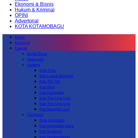
Ekonomi & Bisnis
Hukum & Kriminal
OPINI
Advertorial
KOTA KOTAMOBAGU
Home
Nasional
Daerah
Berita Desa
situbondo
Sulteng
Kota Palu
Kab.Luwuk Banggai
Kab.Toli-Toli
Kab.Buol
Kab.Donggala
Kab Tojo Una Una
Kab.Tojo Una-una
Kab.Banggai Laut
Gorontalo
Kota Gorontalo
Kab Gorontalo Utara
Kab Boalemo
Kab.Bonebolango