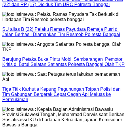
(22) dan RP (17) Diciduk Tim URC Polresta Banggai
SU alias B (22) Pelaku Ramas Payudara Remaja Putri di
Jalan Berhasil Diamankan Tim Resmob Polresta Banggai
Berujung Petaka Buka Pintu Mobil Sembarangan Pemotor
Kritis di Batui Selatan Satlantas Polresta Banggai Olah TKP
Tiga Titik Karhutla Kepung Pegunungan Toipan Polisi dan
Tim Gabungan Bergerak Cepat Cegah Api Meluas ke
Permukiman