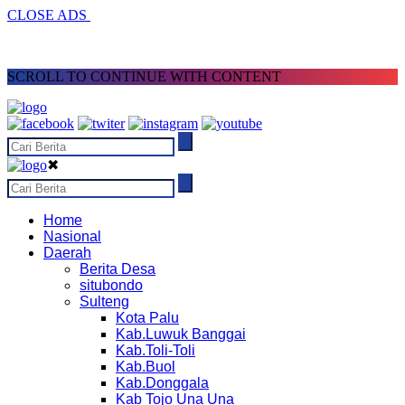
CLOSE ADS
SCROLL TO CONTINUE WITH CONTENT
✖
Home
Nasional
Daerah
Berita Desa
situbondo
Sulteng
Kota Palu
Kab.Luwuk Banggai
Kab.Toli-Toli
Kab.Buol
Kab.Donggala
Kab Tojo Una Una