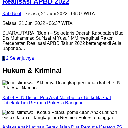
Realisasi APBD 2022
Kab.Buol
| Selasa, 21 Juni 2022 - 06:37 WITA
Selasa, 21 Juni 2022 - 06:37 WITA
SUARAUTARA. (Buol) – Sekretaris Daerah Kabupaten Buol
Drs Muhammad Sufrizal M Yusuf, MM mengikuti Rakor
Percepatan Realisasi APBD Tahun 2022 bertempat di Aula
Bapenda…
Paginasi
1
2
Selanjutnya
pos
Hukum & Kriminal
Kabel PLN Dicuri Pria Asal Nambo Tak Berkutik Saat
Dibekuk Tim Resmob Polresta Banggai
Aniaya Anak Latihan Gerak Jalan Dua Pemuda Karaton ZS