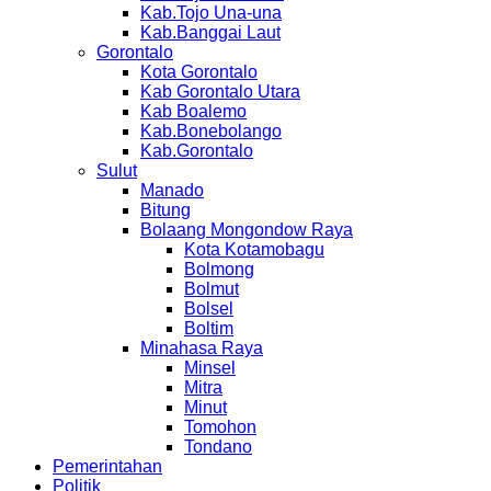
Kab.Tojo Una-una
Kab.Banggai Laut
Gorontalo
Kota Gorontalo
Kab Gorontalo Utara
Kab Boalemo
Kab.Bonebolango
Kab.Gorontalo
Sulut
Manado
Bitung
Bolaang Mongondow Raya
Kota Kotamobagu
Bolmong
Bolmut
Bolsel
Boltim
Minahasa Raya
Minsel
Mitra
Minut
Tomohon
Tondano
Pemerintahan
Politik