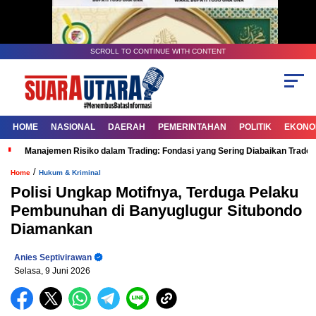
SCROLL TO CONTINUE WITH CONTENT
HOME
NASIONAL
DAERAH
PEMERINTAHAN
POLITIK
EKONOM
Manajemen Risiko dalam Trading: Fondasi yang Sering Diabaikan Trade
/
Home
Hukum & Kriminal
Polisi Ungkap Motifnya, Terduga Pelaku
Pembunuhan di Banyuglugur Situbondo
Diamankan
Anies Septivirawan
Selasa, 9 Juni 2026