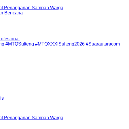
epat Penanganan Sampah Warga
aan Bencana
ofesional
ng
#MTQSulteng
#MTQXXXISulteng2026
#Suarautaracom
epat Penanganan Sampah Warga