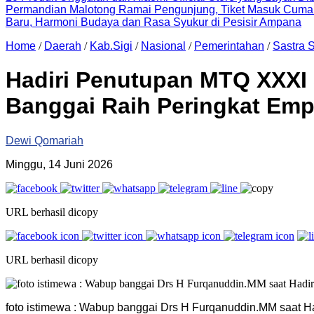
Permandian Malotong Ramai Pengunjung, Tiket Masuk Cuma
Baru, Harmoni Budaya dan Rasa Syukur di Pesisir Ampana
Home
/
Daerah
/
Kab.Sigi
/
Nasional
/
Pemerintahan
/
Sastra 
Hadiri Penutupan MTQ XXXI 
Banggai Raih Peringkat Emp
Dewi Qomariah
Minggu, 14 Juni 2026
URL berhasil dicopy
URL berhasil dicopy
foto istimewa : Wabup banggai Drs H Furqanuddin.MM saat Ha