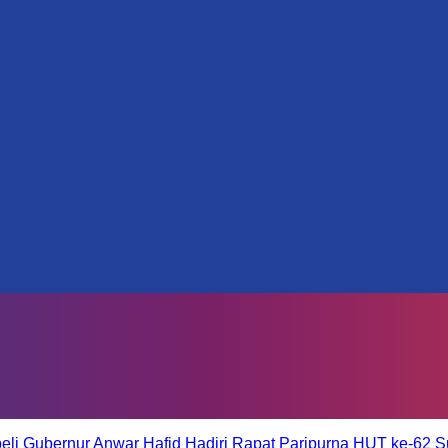
eli
Gubernur Anwar Hafid Hadiri Rapat Paripurna HUT ke-62 S