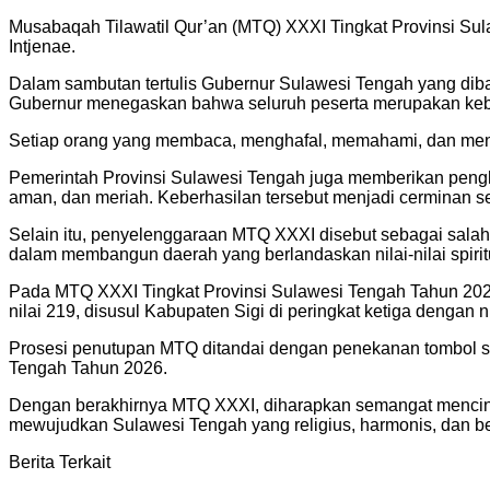
Musabaqah Tilawatil Qur’an (MTQ) XXXI Tingkat Provinsi Sul
Intjenae.
Dalam sambutan tertulis Gubernur Sulawesi Tengah yang dib
Gubernur menegaskan bahwa seluruh peserta merupakan keba
Setiap orang yang membaca, menghafal, memahami, dan menci
Pemerintah Provinsi Sulawesi Tengah juga memberikan pengh
aman, dan meriah. Keberhasilan tersebut menjadi cerminan 
Selain itu, penyelenggaraan MTQ XXXI disebut sebagai salah
dalam membangun daerah yang berlandaskan nilai-nilai spiritu
Pada MTQ XXXI Tingkat Provinsi Sulawesi Tengah Tahun 2026,
nilai 219, disusul Kabupaten Sigi di peringkat ketiga denga
Prosesi penutupan MTQ ditandai dengan penekanan tombol si
Tengah Tahun 2026.
Dengan berakhirnya MTQ XXXI, diharapkan semangat mencinta
mewujudkan Sulawesi Tengah yang religius, harmonis, dan 
Berita Terkait