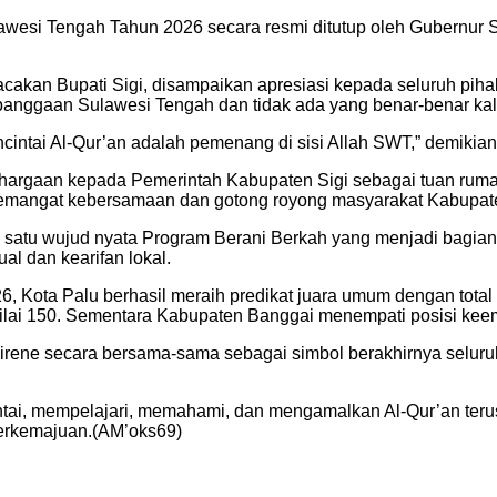
awesi Tengah Tahun 2026 secara resmi ditutup oleh Gubernur 
acakan Bupati Sigi, disampaikan apresiasi kepada seluruh p
nggaan Sulawesi Tengah dan tidak ada yang benar-benar kala
ntai Al-Qur’an adalah pemenang di sisi Allah SWT,” demikian
argaan kepada Pemerintah Kabupaten Sigi sebagai tuan rumah
semangat kebersamaan dan gotong royong masyarakat Kabupate
 satu wujud nyata Program Berani Berkah yang menjadi bagian 
al dan kearifan lokal.
 Kota Palu berhasil meraih predikat juara umum dengan total 
n nilai 150. Sementara Kabupaten Banggai menempati posisi kee
rene secara bersama-sama sebagai simbol berakhirnya seluru
i, mempelajari, memahami, dan mengamalkan Al-Qur’an terus 
berkemajuan.(AM’oks69)