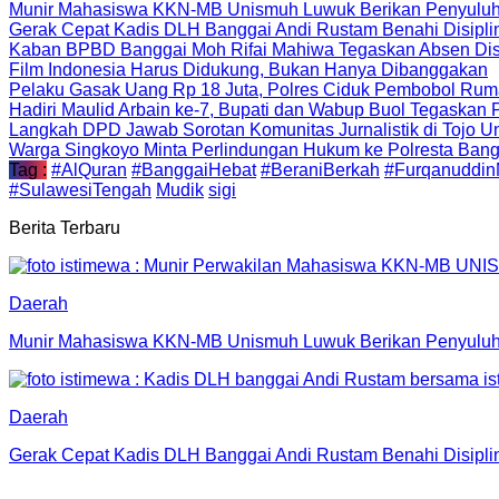
Munir Mahasiswa KKN-MB Unismuh Luwuk Berikan Penyuluh
Gerak Cepat Kadis DLH Banggai Andi Rustam Benahi Disipl
Kaban BPBD Banggai Moh Rifai Mahiwa Tegaskan Absen Disip
Film Indonesia Harus Didukung, Bukan Hanya Dibanggakan
Pelaku Gasak Uang Rp 18 Juta, Polres Ciduk Pembobol Rum
Hadiri Maulid Arbain ke-7, Bupati dan Wabup Buol Tegaskan
Langkah DPD Jawab Sorotan Komunitas Jurnalistik di Tojo 
Warga Singkoyo Minta Perlindungan Hukum ke Polresta Bangg
Tag :
#AlQuran
#BanggaiHebat
#BeraniBerkah
#FurqanuddinM
#SulawesiTengah
Mudik
sigi
Berita Terbaru
Daerah
Munir Mahasiswa KKN-MB Unismuh Luwuk Berikan Penyuluh
Daerah
Gerak Cepat Kadis DLH Banggai Andi Rustam Benahi Disipl