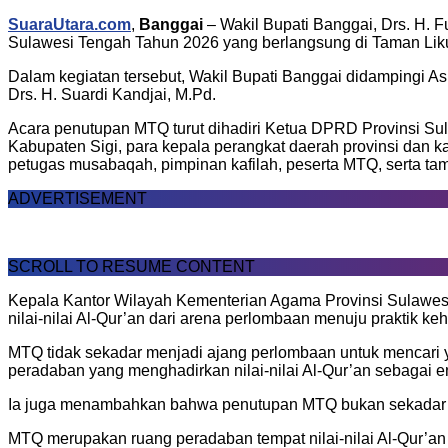
SuaraUtara.com
,
Banggai
– Wakil Bupati Banggai, Drs. H. F
Sulawesi Tengah Tahun 2026 yang berlangsung di Taman Likue
Dalam kegiatan tersebut, Wakil Bupati Banggai didampingi A
Drs. H. Suardi Kandjai, M.Pd.
Acara penutupan MTQ turut dihadiri Ketua DPRD Provinsi Su
Kabupaten Sigi, para kepala perangkat daerah provinsi dan 
petugas musabaqah, pimpinan kafilah, peserta MTQ, serta ta
ADVERTISEMENT
SCROLL TO RESUME CONTENT
Kepala Kantor Wilayah Kementerian Agama Provinsi Sulawesi
nilai-nilai Al-Qur’an dari arena perlombaan menuju praktik ke
MTQ tidak sekadar menjadi ajang perlombaan untuk mencari 
peradaban yang menghadirkan nilai-nilai Al-Qur’an sebagai 
Ia juga menambahkan bahwa penutupan MTQ bukan sekadar m
MTQ merupakan ruang peradaban tempat nilai-nilai Al-Qur’an 