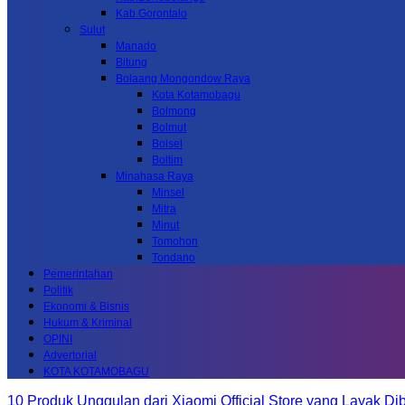
Kab.Gorontalo
Sulut
Manado
Bitung
Bolaang Mongondow Raya
Kota Kotamobagu
Bolmong
Bolmut
Bolsel
Boltim
Minahasa Raya
Minsel
Mitra
Minut
Tomohon
Tondano
Pemerintahan
Politik
Ekonomi & Bisnis
Hukum & Kriminal
OPINI
Advertorial
KOTA KOTAMOBAGU
10 Produk Unggulan dari Xiaomi Official Store yang Layak Dib