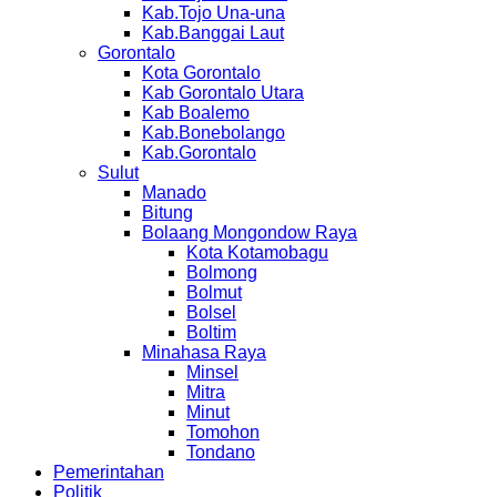
Kab.Tojo Una-una
Kab.Banggai Laut
Gorontalo
Kota Gorontalo
Kab Gorontalo Utara
Kab Boalemo
Kab.Bonebolango
Kab.Gorontalo
Sulut
Manado
Bitung
Bolaang Mongondow Raya
Kota Kotamobagu
Bolmong
Bolmut
Bolsel
Boltim
Minahasa Raya
Minsel
Mitra
Minut
Tomohon
Tondano
Pemerintahan
Politik