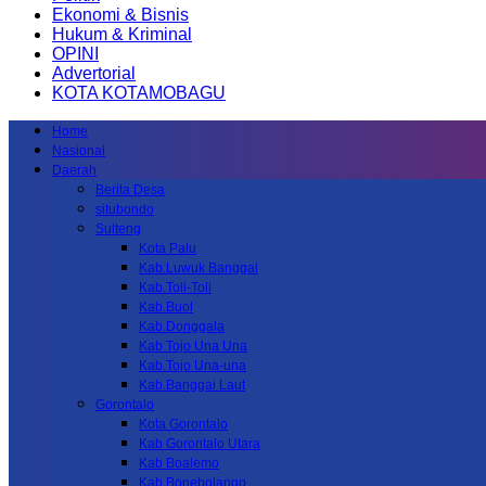
Ekonomi & Bisnis
Hukum & Kriminal
OPINI
Advertorial
KOTA KOTAMOBAGU
Home
Nasional
Daerah
Berita Desa
situbondo
Sulteng
Kota Palu
Kab.Luwuk Banggai
Kab.Toli-Toli
Kab.Buol
Kab.Donggala
Kab Tojo Una Una
Kab.Tojo Una-una
Kab.Banggai Laut
Gorontalo
Kota Gorontalo
Kab Gorontalo Utara
Kab Boalemo
Kab.Bonebolango