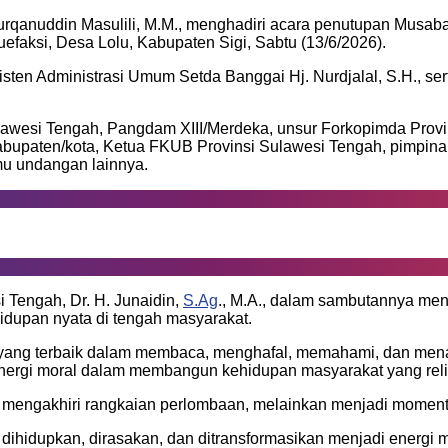
urqanuddin Masulili, M.M., menghadiri acara penutupan Musaba
faksi, Desa Lolu, Kabupaten Sigi, Sabtu (13/6/2026).
sisten Administrasi Umum Setda Banggai Hj. Nurdjalal, S.H., 
lawesi Tengah, Pangdam XIII/Merdeka, unsur Forkopimda Provi
kabupaten/kota, Ketua FKUB Provinsi Sulawesi Tengah, pimpina
mu undangan lainnya.
 Tengah, Dr. H. Junaidin,
S.Ag
., M.A., dalam sambutannya m
hidupan nyata di tengah masyarakat.
yang terbaik dalam membaca, menghafal, memahami, dan menafs
energi moral dalam membangun kehidupan masyarakat yang relig
engakhiri rangkaian perlombaan, melainkan menjadi moment
dihidupkan, dirasakan, dan ditransformasikan menjadi energi m