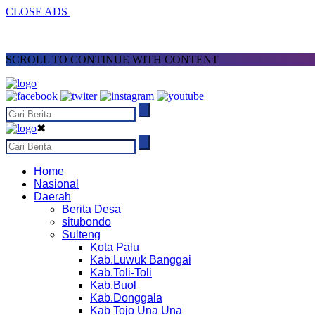
CLOSE ADS
SCROLL TO CONTINUE WITH CONTENT
✖
Home
Nasional
Daerah
Berita Desa
situbondo
Sulteng
Kota Palu
Kab.Luwuk Banggai
Kab.Toli-Toli
Kab.Buol
Kab.Donggala
Kab Tojo Una Una