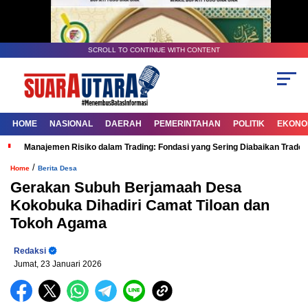
SCROLL TO CONTINUE WITH CONTENT
HOME
NASIONAL
DAERAH
PEMERINTAHAN
POLITIK
EKONOM
Manajemen Risiko dalam Trading: Fondasi yang Sering Diabaikan Trade
/
Home
Berita Desa
Gerakan Subuh Berjamaah Desa
Kokobuka Dihadiri Camat Tiloan dan
Tokoh Agama
Redaksi
Jumat, 23 Januari 2026