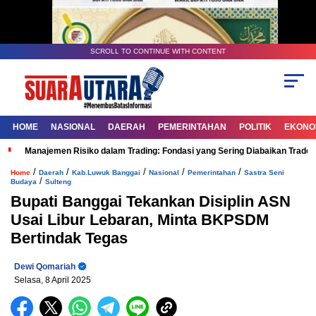
SCROLL TO CONTINUE WITH CONTENT
HOME
NASIONAL
DAERAH
PEMERINTAHAN
POLITIK
EKONOM
Manajemen Risiko dalam Trading: Fondasi yang Sering Diabaikan Trade
/
/
/
/
/
Home
Daerah
Kab.Luwuk Banggai
Nasional
Pemerintahan
Sastra Seni
/
Budaya
Sulteng
Bupati Banggai Tekankan Disiplin ASN
Usai Libur Lebaran, Minta BKPSDM
Bertindak Tegas
Dewi Qomariah
Selasa, 8 April 2025