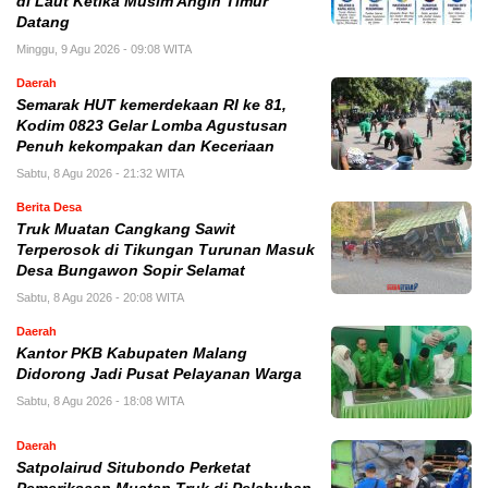
di Laut Ketika Musim Angin Timur
Datang
Minggu, 9 Agu 2026 - 09:08 WITA
Daerah
Semarak HUT kemerdekaan RI ke 81,
Kodim 0823 Gelar Lomba Agustusan
Penuh kekompakan dan Keceriaan
Sabtu, 8 Agu 2026 - 21:32 WITA
Berita Desa
Truk Muatan Cangkang Sawit
Terperosok di Tikungan Turunan Masuk
Desa Bungawon Sopir Selamat
Sabtu, 8 Agu 2026 - 20:08 WITA
Daerah
Kantor PKB Kabupaten Malang
Didorong Jadi Pusat Pelayanan Warga
Sabtu, 8 Agu 2026 - 18:08 WITA
Daerah
Satpolairud Situbondo Perketat