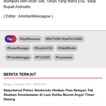
diampuni oleh Allah Swt, Tuhan Yang Maha Esa,” tutup
Bupati Amirudin.
( Editor : AmrillahMokoagow )
Tag :
#ApelBersama
#BKPSDM #IdulFitri1446H
#BupatiBanggai
#DisiplinASN
#HalalBihalal
#PemdaBanggai
#PSU2025
#Suarautara
BERITA TERKAIT
Minggu, 9 Agustus 2026 - 09:08 WITA
Satpolairud Polres Situbondo Himbau Para Nelayan Tak
Abaikan Keselamatan di Laut Ketika Musim Angin Timur
Datang