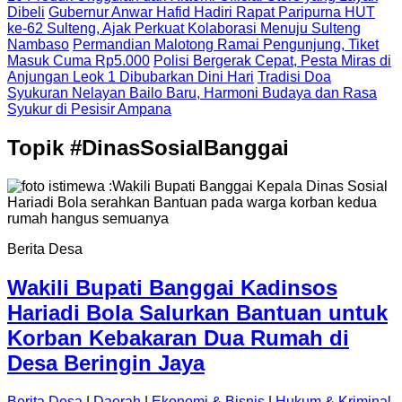
Dibeli
Gubernur Anwar Hafid Hadiri Rapat Paripurna HUT
ke-62 Sulteng, Ajak Perkuat Kolaborasi Menuju Sulteng
Nambaso
Permandian Malotong Ramai Pengunjung, Tiket
Masuk Cuma Rp5.000
Polisi Bergerak Cepat, Pesta Miras di
Anjungan Leok 1 Dibubarkan Dini Hari
Tradisi Doa
Syukuran Nelayan Bailo Baru, Harmoni Budaya dan Rasa
Syukur di Pesisir Ampana
Topik
#DinasSosialBanggai
Berita Desa
Wakili Bupati Banggai Kadinsos
Hariadi Bola Salurkan Bantuan untuk
Korban Kebakaran Dua Rumah di
Desa Beringin Jaya
Berita Desa
|
Daerah
|
Ekonomi & Bisnis
|
Hukum & Kriminal