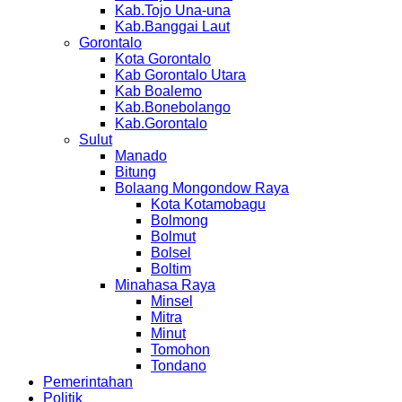
Kab.Tojo Una-una
Kab.Banggai Laut
Gorontalo
Kota Gorontalo
Kab Gorontalo Utara
Kab Boalemo
Kab.Bonebolango
Kab.Gorontalo
Sulut
Manado
Bitung
Bolaang Mongondow Raya
Kota Kotamobagu
Bolmong
Bolmut
Bolsel
Boltim
Minahasa Raya
Minsel
Mitra
Minut
Tomohon
Tondano
Pemerintahan
Politik