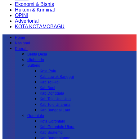
Ekonomi & Bisnis
Hukum & Kriminal
OPINI
Advertorial
KOTA KOTAMOBAGU
Home
Nasional
Daerah
Berita Desa
situbondo
Sulteng
Kota Palu
Kab.Luwuk Banggai
Kab.Toli-Toli
Kab.Buol
Kab.Donggala
Kab Tojo Una Una
Kab.Tojo Una-una
Kab.Banggai Laut
Gorontalo
Kota Gorontalo
Kab Gorontalo Utara
Kab Boalemo
Kab.Bonebolango