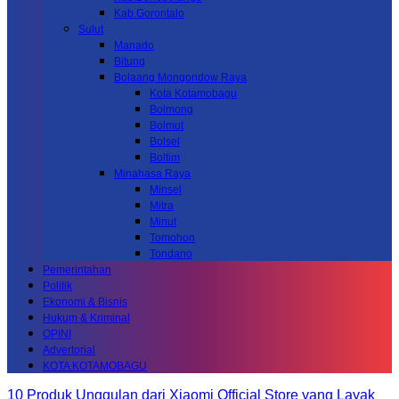
Kab.Gorontalo
Sulut
Manado
Bitung
Bolaang Mongondow Raya
Kota Kotamobagu
Bolmong
Bolmut
Bolsel
Boltim
Minahasa Raya
Minsel
Mitra
Minut
Tomohon
Tondano
Pemerintahan
Politik
Ekonomi & Bisnis
Hukum & Kriminal
OPINI
Advertorial
KOTA KOTAMOBAGU
10 Produk Unggulan dari Xiaomi Official Store yang Layak