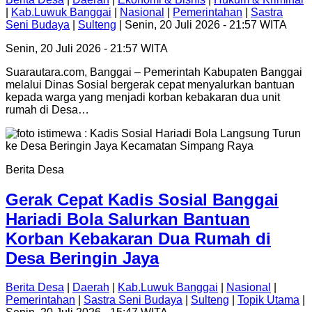
|
Kab.Luwuk Banggai
|
Nasional
|
Pemerintahan
|
Sastra
Seni Budaya
|
Sulteng
| Senin, 20 Juli 2026 - 21:57 WITA
Senin, 20 Juli 2026 - 21:57 WITA
Suarautara.com, Banggai – Pemerintah Kabupaten Banggai
melalui Dinas Sosial bergerak cepat menyalurkan bantuan
kepada warga yang menjadi korban kebakaran dua unit
rumah di Desa…
Berita Desa
Gerak Cepat Kadis Sosial Banggai
Hariadi Bola Salurkan Bantuan
Korban Kebakaran Dua Rumah di
Desa Beringin Jaya
Berita Desa
|
Daerah
|
Kab.Luwuk Banggai
|
Nasional
|
Pemerintahan
|
Sastra Seni Budaya
|
Sulteng
|
Topik Utama
|