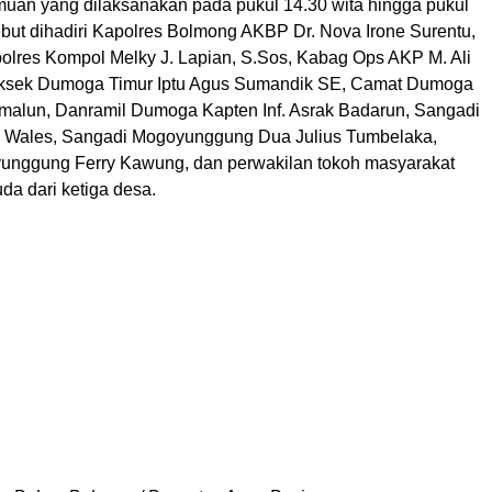
muan yang dilaksanakan pada pukul 14.30 wita hingga pukul
ebut dihadiri Kapolres Bolmong AKBP Dr. Nova Irone Surentu,
lres Kompol Melky J. Lapian, S.Sos, Kabag Ops AKP M. Ali
oksek Dumoga Timur Iptu Agus Sumandik SE, Camat Dumoga
umalun, Danramil Dumoga Kapten Inf. Asrak Badarun, Sangadi
. Wales, Sangadi Mogoyunggung Dua Julius Tumbelaka,
unggung Ferry Kawung, dan perwakilan tokoh masyarakat
da dari ketiga desa.