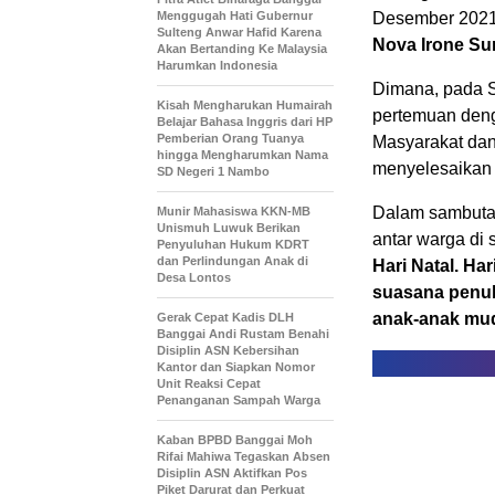
Menggugah Hati Gubernur
Desember 2021 
Sulteng Anwar Hafid Karena
Nova Irone Su
Akan Bertanding Ke Malaysia
Harumkan Indonesia
Dimana, pada 
Kisah Mengharukan Humairah
pertemuan den
Belajar Bahasa Inggris dari HP
Pemberian Orang Tuanya
Masyarakat dan 
hingga Mengharumkan Nama
menyelesaikan 
SD Negeri 1 Nambo
Dalam sambutan
Munir Mahasiswa KKN-MB
Unismuh Luwuk Berikan
antar warga di 
Penyuluhan Hukum KDRT
dan Perlindungan Anak di
Hari Natal. Ha
Desa Lontos
suasana penuh
anak-anak mu
Gerak Cepat Kadis DLH
Banggai Andi Rustam Benahi
Disiplin ASN Kebersihan
Kantor dan Siapkan Nomor
Unit Reaksi Cepat
Penanganan Sampah Warga
Kaban BPBD Banggai Moh
Rifai Mahiwa Tegaskan Absen
Disiplin ASN Aktifkan Pos
Piket Darurat dan Perkuat