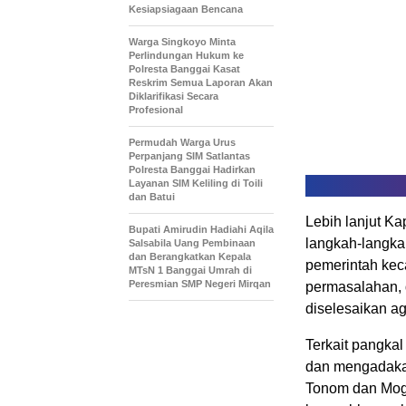
Kesiapsiagaan Bencana
Warga Singkoyo Minta
Perlindungan Hukum ke
Polresta Banggai Kasat
Reskrim Semua Laporan Akan
Diklarifikasi Secara
Profesional
Permudah Warga Urus
Perpanjang SIM Satlantas
Polresta Banggai Hadirkan
Layanan SIM Keliling di Toili
dan Batui
Lebih lanjut K
Bupati Amirudin Hadiahi Aqila
langkah-langka
Salsabila Uang Pembinaan
dan Berangkatkan Kepala
pemerintah kec
MTsN 1 Banggai Umrah di
Peresmian SMP Negeri Mirqan
permasalahan, 
diselesaikan a
Terkait pangka
dan mengadakan
Tonom dan Mog