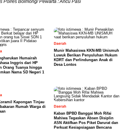
 Polres Bolmong/ Pewarta : Ancu Pasi
Daerah
Munir Mahasiswa KKN-MB Unismuh
sa
Luwuk Berikan Penyuluhan Hukum
ngharukan Humairah
KDRT dan Perlindungan Anak di
ahasa Inggris dari HP
Desa Lontos
n Orang Tuanya hingga
mkan Nama SD Negeri 1
sa
Koramil Kapongan Tinjau
ebakaran Rumah Warga di
Daerah
aan
Kaban BPBD Banggai Moh Rifai
Mahiwa Tegaskan Absen Disiplin
ASN Aktifkan Pos Piket Darurat dan
Perkuat Kesiapsiagaan Bencana