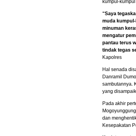
kumpul-kumpul 
“Saya tegaskan
muda kumpul-
minuman keras
mengatur pemb
pantau terus 
tindak tegas 
Kapolres
Hal senada di
Danramil Dum
sambutannya. K
yang disampai
Pada akhir per
Mogoyunggung 
dan menghentik
Kesepakatan Pe