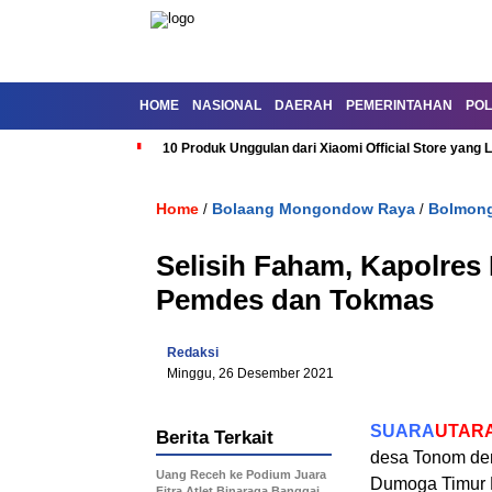
HOME
NASIONAL
DAERAH
PEMERINTAHAN
POL
10 Produk Unggulan dari Xiaomi Official Store yang L
Home
Bolaang Mongondow Raya
Bolmon
/
/
Selisih Faham, Kapolre
Pemdes dan Tokmas
Redaksi
Minggu, 26 Desember 2021
SUARA
UTAR
Berita Terkait
desa Tonom de
Uang Receh ke Podium Juara
Dumoga Timur K
Fitra Atlet Binaraga Banggai