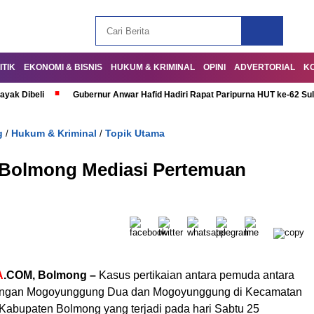
ITIK
EKONOMI & BISNIS
HUKUM & KRIMINAL
OPINI
ADVERTORIAL
K
ayak Dibeli
Gubernur Anwar Hafid Hadiri Rapat Paripurna HUT ke-62 Su
g
Hukum & Kriminal
Topik Utama
/
/
s Bolmong Mediasi Pertemuan
A
.COM, Bolmong –
Kasus pertikaian antara pemuda antara
ngan Mogoyunggung Dua dan Mogoyunggung di Kecamatan
abupaten Bolmong yang terjadi pada hari Sabtu 25