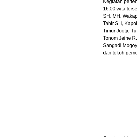
Kegiatan perte
16.00 wita ters
SH, MH, Wakapo
Tahir SH, Kap
Timur Jootje T
Tonom Jeine R
Sangadi Mogoy
dan tokoh pemu