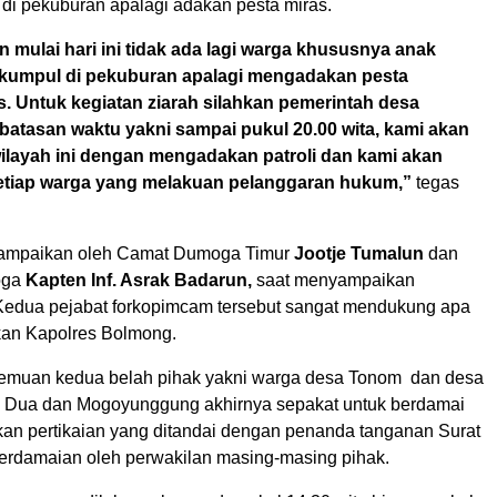
di pekuburan apalagi adakan pesta miras.
 mulai hari ini tidak ada lagi warga khususnya anak
kumpul di pekuburan apalagi mengadakan pesta
. Untuk kegiatan ziarah silahkan pemerintah desa
atasan waktu yakni sampai pukul 20.00 wita, kami akan
wilayah ini dengan mengadakan patroli dan kami akan
setiap warga yang melakuan pelanggaran hukum,”
tegas
sampaikan oleh Camat Dumoga Timur
Jootje Tumalun
dan
oga
Kapten Inf. Asrak Badarun,
saat menyampaikan
edua pejabat forkopimcam tersebut sangat mendukung apa
kan Kapolres Bolmong.
temuan kedua belah pihak yakni warga desa Tonom dan desa
Dua dan Mogoyunggung akhirnya sepakat untuk berdamai
an pertikaian yang ditandai dengan penanda tanganan Surat
rdamaian oleh perwakilan masing-masing pihak.