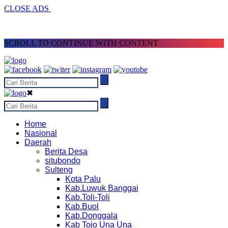
CLOSE ADS
SCROLL TO CONTINUE WITH CONTENT
✖
Home
Nasional
Daerah
Berita Desa
situbondo
Sulteng
Kota Palu
Kab.Luwuk Banggai
Kab.Toli-Toli
Kab.Buol
Kab.Donggala
Kab Tojo Una Una