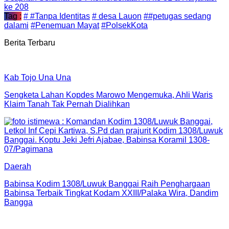
ke 208
Tag :
# #Tanpa Identitas
# desa Lauon
##petugas sedang
dalami
#Penemuan Mayat
#PolsekKota
Berita Terbaru
Kab Tojo Una Una
Sengketa Lahan Kopdes Marowo Mengemuka, Ahli Waris
Klaim Tanah Tak Pernah Dialihkan
Daerah
Babinsa Kodim 1308/Luwuk Banggai Raih Penghargaan
Babinsa Terbaik Tingkat Kodam XXIII/Palaka Wira, Dandim
Bangga