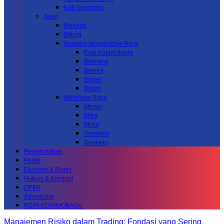
Kab.Gorontalo
Sulut
Manado
Bitung
Bolaang Mongondow Raya
Kota Kotamobagu
Bolmong
Bolmut
Bolsel
Boltim
Minahasa Raya
Minsel
Mitra
Minut
Tomohon
Tondano
Pemerintahan
Politik
Ekonomi & Bisnis
Hukum & Kriminal
OPINI
Advertorial
KOTA KOTAMOBAGU
Manajemen Risiko dalam Trading: Fondasi yang Sering