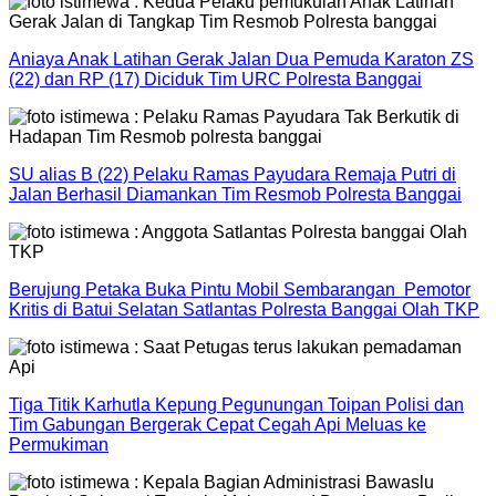
Aniaya Anak Latihan Gerak Jalan Dua Pemuda Karaton ZS
(22) dan RP (17) Diciduk Tim URC Polresta Banggai
SU alias B (22) Pelaku Ramas Payudara Remaja Putri di
Jalan Berhasil Diamankan Tim Resmob Polresta Banggai
Berujung Petaka Buka Pintu Mobil Sembarangan Pemotor
Kritis di Batui Selatan Satlantas Polresta Banggai Olah TKP
Tiga Titik Karhutla Kepung Pegunungan Toipan Polisi dan
Tim Gabungan Bergerak Cepat Cegah Api Meluas ke
Permukiman