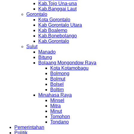
Kab.Tojo Una-una
Kab.Banggai Laut
Gorontalo
Kota Gorontalo
Kab Gorontalo Utara
Kab Boalemo
Kab.Bonebolango
Kab.Gorontalo
Sulut
Manado
Bitung
Bolaang Mongondow Raya
Kota Kotamobagu
Bolmong
Bolmut
Bolsel
Boltim
Minahasa Raya
Minsel
Mitra
Minut
Tomohon
Tondano
Pemerintahan
Politik