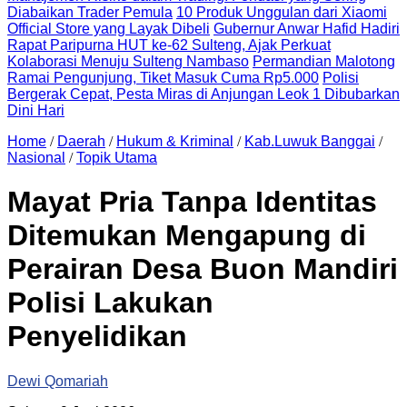
Diabaikan Trader Pemula
10 Produk Unggulan dari Xiaomi
Official Store yang Layak Dibeli
Gubernur Anwar Hafid Hadiri
Rapat Paripurna HUT ke-62 Sulteng, Ajak Perkuat
Kolaborasi Menuju Sulteng Nambaso
Permandian Malotong
Ramai Pengunjung, Tiket Masuk Cuma Rp5.000
Polisi
Bergerak Cepat, Pesta Miras di Anjungan Leok 1 Dibubarkan
Dini Hari
Home
/
Daerah
/
Hukum & Kriminal
/
Kab.Luwuk Banggai
/
Nasional
/
Topik Utama
Mayat Pria Tanpa Identitas
Ditemukan Mengapung di
Perairan Desa Buon Mandiri
Polisi Lakukan
Penyelidikan
Dewi Qomariah