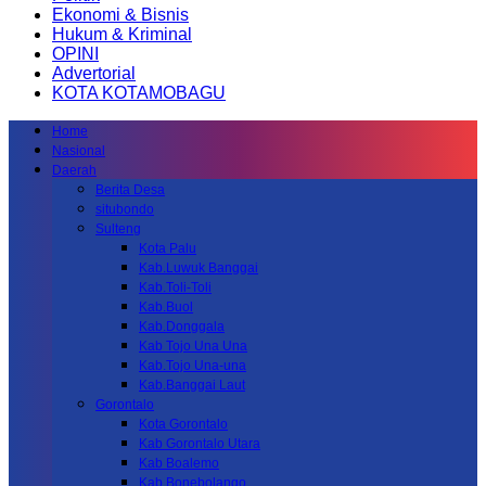
Ekonomi & Bisnis
Hukum & Kriminal
OPINI
Advertorial
KOTA KOTAMOBAGU
Home
Nasional
Daerah
Berita Desa
situbondo
Sulteng
Kota Palu
Kab.Luwuk Banggai
Kab.Toli-Toli
Kab.Buol
Kab.Donggala
Kab Tojo Una Una
Kab.Tojo Una-una
Kab.Banggai Laut
Gorontalo
Kota Gorontalo
Kab Gorontalo Utara
Kab Boalemo
Kab.Bonebolango