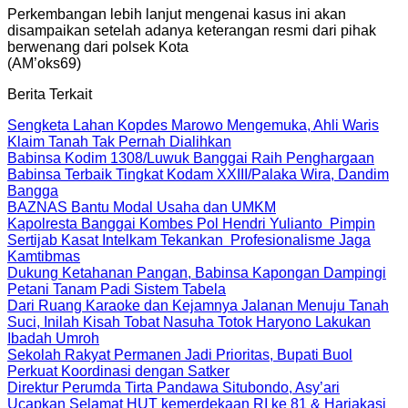
Perkembangan lebih lanjut mengenai kasus ini akan
disampaikan setelah adanya keterangan resmi dari pihak
berwenang dari polsek Kota
(AM’oks69)
Berita Terkait
Sengketa Lahan Kopdes Marowo Mengemuka, Ahli Waris
Klaim Tanah Tak Pernah Dialihkan
Babinsa Kodim 1308/Luwuk Banggai Raih Penghargaan
Babinsa Terbaik Tingkat Kodam XXIII/Palaka Wira, Dandim
Bangga
BAZNAS Bantu Modal Usaha dan UMKM
Kapolresta Banggai Kombes Pol Hendri Yulianto Pimpin
Sertijab Kasat Intelkam Tekankan Profesionalisme Jaga
Kamtibmas
Dukung Ketahanan Pangan, Babinsa Kapongan Dampingi
Petani Tanam Padi Sistem Tabela
Dari Ruang Karaoke dan Kejamnya Jalanan Menuju Tanah
Suci, Inilah Kisah Tobat Nasuha Totok Haryono Lakukan
Ibadah Umroh
Sekolah Rakyat Permanen Jadi Prioritas, Bupati Buol
Perkuat Koordinasi dengan Satker
Direktur Perumda Tirta Pandawa Situbondo, Asy’ari
Ucapkan Selamat HUT kemerdekaan RI ke 81 & Harjakasi