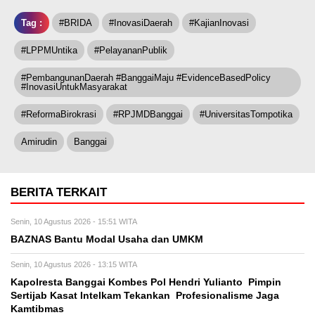
Tag :
#BRIDA
#InovasiDaerah
#KajianInovasi
#LPPMUntika
#PelayananPublik
#PembangunanDaerah #BanggaiMaju #EvidenceBasedPolicy
#InovasiUntukMasyarakat
#ReformaBirokrasi
#RPJMDBanggai
#UniversitasTompotika
Amirudin
Banggai
BERITA TERKAIT
Senin, 10 Agustus 2026 - 15:51 WITA
BAZNAS Bantu Modal Usaha dan UMKM
Senin, 10 Agustus 2026 - 13:15 WITA
Kapolresta Banggai Kombes Pol Hendri Yulianto Pimpin
Sertijab Kasat Intelkam Tekankan Profesionalisme Jaga
Kamtibmas