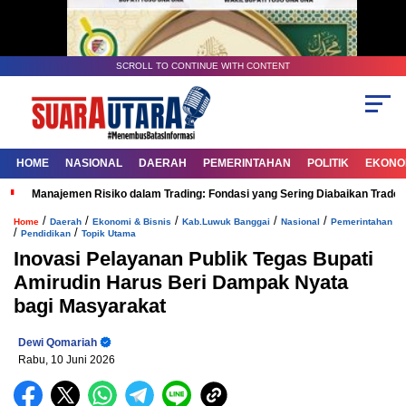
SCROLL TO CONTINUE WITH CONTENT
HOME
NASIONAL
DAERAH
PEMERINTAHAN
POLITIK
EKONOM
Manajemen Risiko dalam Trading: Fondasi yang Sering Diabaikan Trade
/
/
/
/
/
Home
Daerah
Ekonomi & Bisnis
Kab.Luwuk Banggai
Nasional
Pemerintahan
/
/
Pendidikan
Topik Utama
Inovasi Pelayanan Publik Tegas Bupati
Amirudin Harus Beri Dampak Nyata
bagi Masyarakat
Dewi Qomariah
Rabu, 10 Juni 2026