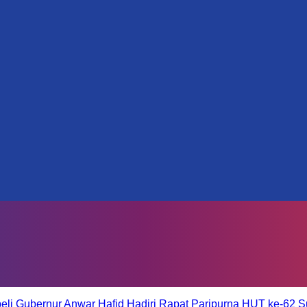
eli
Gubernur Anwar Hafid Hadiri Rapat Paripurna HUT ke-62 S