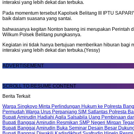
interaksi yang lebih dekat dan terbuka.
‎Pada momentum tersebut Kapolsek Belitang III IPTU SAPAR
baik dalam suasana yang santai.
bahwasanya kegitan Nonton bareng ini merupakan Perintah da
Wilkum Polsek Belitang pungkasnya.
‎Kegiatan ini tidak hanya bertujuan memberikan hiburan bagi
interaksi yang lebih dekat dan terbuka.(Yessy)
ADVERTISEMENT
SCROLL TO RESUME CONTENT
Berita Terkait
Warga Singkoyo Minta Perlindungan Hukum ke Polresta Bangg
Permudah Warga Urus Perpanjang SIM Satlantas Polresta Bang
Bupati Amirudin Hadiahi Aqila Salsabila Uang Pembinaan d
Bupati Banggai Amirudin Resmikan SMP Negeri Mirqan Tegas
Bupati Banggai Amirudin Buka Seminar Desain Besar Dukun
Bupati Banggai Diwakili Kadisdikbud Syafrudin Hinelo Resm