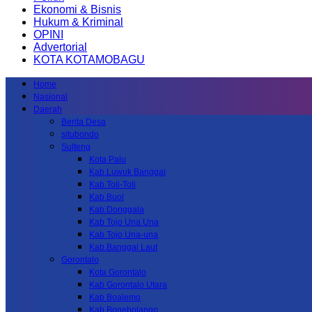
Ekonomi & Bisnis
Hukum & Kriminal
OPINI
Advertorial
KOTA KOTAMOBAGU
Home
Nasional
Daerah
Berita Desa
situbondo
Sulteng
Kota Palu
Kab.Luwuk Banggai
Kab.Toli-Toli
Kab.Buol
Kab.Donggala
Kab Tojo Una Una
Kab.Tojo Una-una
Kab.Banggai Laut
Gorontalo
Kota Gorontalo
Kab Gorontalo Utara
Kab Boalemo
Kab.Bonebolango