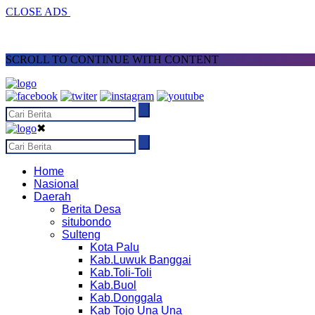
CLOSE ADS
SCROLL TO CONTINUE WITH CONTENT
✖
Home
Nasional
Daerah
Berita Desa
situbondo
Sulteng
Kota Palu
Kab.Luwuk Banggai
Kab.Toli-Toli
Kab.Buol
Kab.Donggala
Kab Tojo Una Una