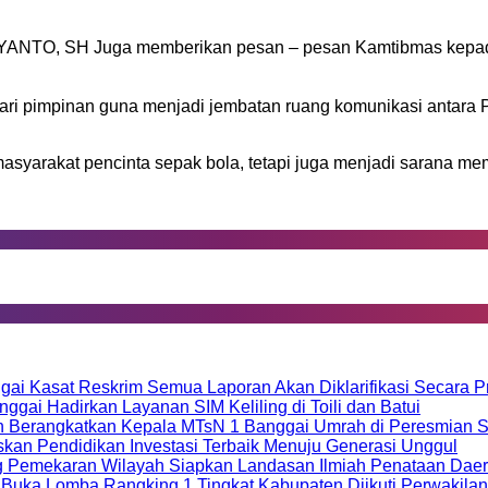
IYANTO, SH Juga memberikan pesan – pesan Kamtibmas kepada
ri pimpinan guna menjadi jembatan ruang komunikasi antara Pe
 masyarakat pencinta sepak bola, tetapi juga menjadi sarana m
ai Kasat Reskrim Semua Laporan Akan Diklarifikasi Secara Pr
gai Hadirkan Layanan SIM Keliling di Toili dan Batui
an Berangkatkan Kepala MTsN 1 Banggai Umrah di Peresmian 
kan Pendidikan Investasi Terbaik Menuju Generasi Unggul
g Pemekaran Wilayah Siapkan Landasan Ilmiah Penataan Dae
i Buka Lomba Rangking 1 Tingkat Kabupaten Diikuti Perwakila