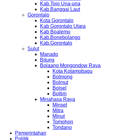
Kab.Tojo Una-una
Kab.Banggai Laut
Gorontalo
Kota Gorontalo
Kab Gorontalo Utara
Kab Boalemo
Kab.Bonebolango
Kab.Gorontalo
Sulut
Manado
Bitung
Bolaang Mongondow Raya
Kota Kotamobagu
Bolmong
Bolmut
Bolsel
Boltim
Minahasa Raya
Minsel
Mitra
Minut
Tomohon
Tondano
Pemerintahan
Politik