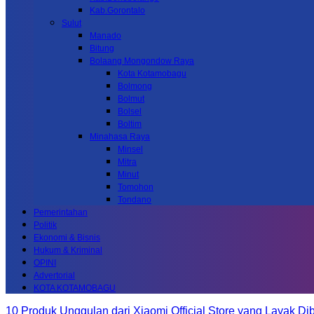
Kab.Gorontalo
Sulut
Manado
Bitung
Bolaang Mongondow Raya
Kota Kotamobagu
Bolmong
Bolmut
Bolsel
Boltim
Minahasa Raya
Minsel
Mitra
Minut
Tomohon
Tondano
Pemerintahan
Politik
Ekonomi & Bisnis
Hukum & Kriminal
OPINI
Advertorial
KOTA KOTAMOBAGU
10 Produk Unggulan dari Xiaomi Official Store yang Layak Dib