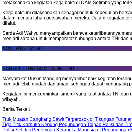
melaksanakan kegiatan kerja bakti di DAM Setimbo yang terl
Kerja bakti ini dilaksanakan sebagai bentuk kepedulian bers
dalam menuju lahan persawahan mereka. Dalam kegiatan ters
dilalui.
Serda Adi Wahyu menyampaikan bahwa keterlibatannya merupaka
menjadi sarana untuk mempererat hubungan antara TNI dan 
ADVERTISEMENT
SCROLL TO RESUME CONTENT
Masyarakat Dusun Manding menyambut baik kegiatan tersebut 
menjadi lebih mudah dan aman, sehingga dapat menunjang pro
Kegiatan ini mencerminkan sinergi yang kuat antara TNI da
wilayah.
Berita Terkait
Truk Muatan Cangkang Sawit Terperosok di Tikungan Turun
Tiga Titik Karhutla Kepung Pegunungan Toipan Polisi dan 
Polisi Selidiki Penemuan Kerangka Manusia di Pegunungan 