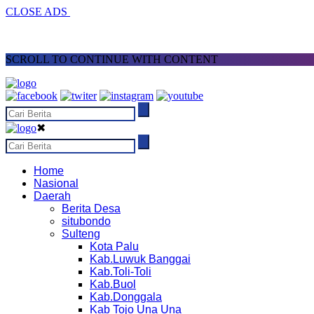
CLOSE ADS
SCROLL TO CONTINUE WITH CONTENT
✖
Home
Nasional
Daerah
Berita Desa
situbondo
Sulteng
Kota Palu
Kab.Luwuk Banggai
Kab.Toli-Toli
Kab.Buol
Kab.Donggala
Kab Tojo Una Una