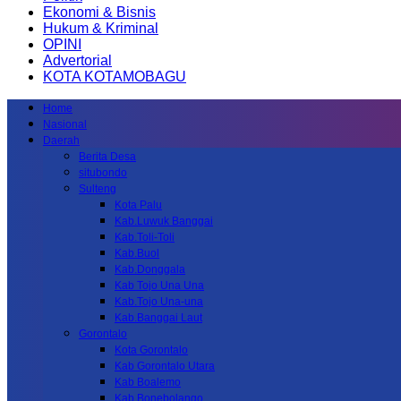
Ekonomi & Bisnis
Hukum & Kriminal
OPINI
Advertorial
KOTA KOTAMOBAGU
Home
Nasional
Daerah
Berita Desa
situbondo
Sulteng
Kota Palu
Kab.Luwuk Banggai
Kab.Toli-Toli
Kab.Buol
Kab.Donggala
Kab Tojo Una Una
Kab.Tojo Una-una
Kab.Banggai Laut
Gorontalo
Kota Gorontalo
Kab Gorontalo Utara
Kab Boalemo
Kab.Bonebolango