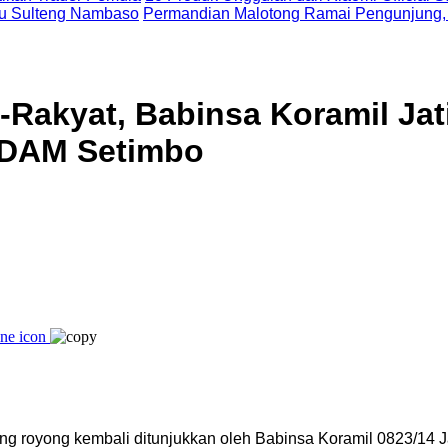
uju Sulteng Nambaso
Permandian Malotong Ramai Pengunjung,
-Rakyat, Babinsa Koramil Ja
 DAM Setimbo
 royong kembali ditunjukkan oleh Babinsa Koramil 0823/14 J