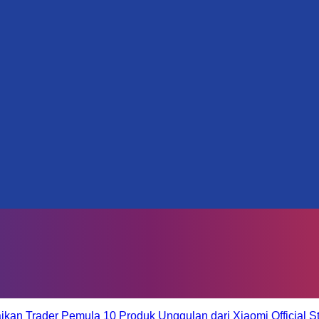
aikan Trader Pemula
10 Produk Unggulan dari Xiaomi Official S