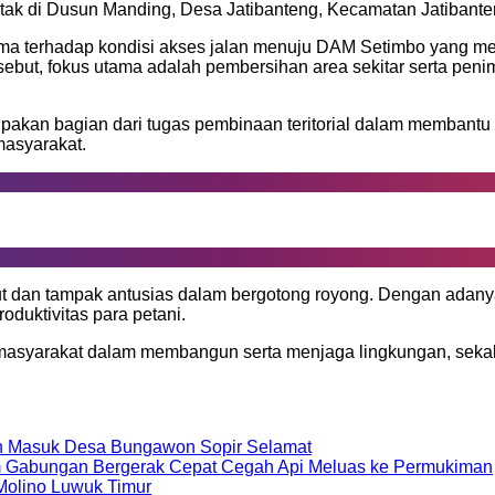
etak di Dusun Manding, Desa Jatibanteng, Kecamatan Jatibante
ama terhadap kondisi akses jalan menuju DAM Setimbo yang men
ebut, fokus utama adalah pembersihan area sekitar serta pen
n bagian dari tugas pembinaan teritorial dalam membantu kesul
masyarakat.
dan tampak antusias dalam bergotong royong. Dengan adanya k
duktivitas para petani.
n masyarakat dalam membangun serta menjaga lingkungan, sek
an Masuk Desa Bungawon Sopir Selamat
Tim Gabungan Bergerak Cepat Cegah Api Meluas ke Permukiman
Molino Luwuk Timur