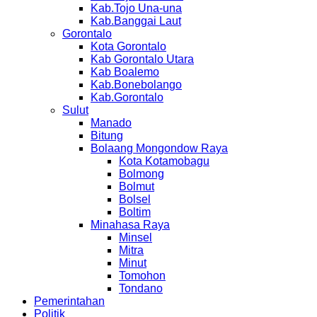
Kab.Tojo Una-una
Kab.Banggai Laut
Gorontalo
Kota Gorontalo
Kab Gorontalo Utara
Kab Boalemo
Kab.Bonebolango
Kab.Gorontalo
Sulut
Manado
Bitung
Bolaang Mongondow Raya
Kota Kotamobagu
Bolmong
Bolmut
Bolsel
Boltim
Minahasa Raya
Minsel
Mitra
Minut
Tomohon
Tondano
Pemerintahan
Politik