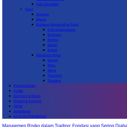
Kab.Gorontalo
Sulut
Manado
Bitung
Bolaang Mongondow Raya
Kota Kotamobagu
Bolmong
Bolmut
Bolsel
Boltim
Minahasa Raya
Minsel
Mitra
Minut
Tomohon
Tondano
Pemerintahan
Politik
Ekonomi & Bisnis
Hukum & Kriminal
OPINI
Advertorial
KOTA KOTAMOBAGU
Manajemen Risiko dalam Trading: Fondasi yang Sering Diab