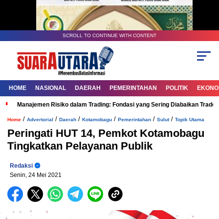
SCROLL TO CONTINUE WITH CONTENT
HOME
NASIONAL
DAERAH
PEMERINTAHAN
POLITIK
EKONOM
Manajemen Risiko dalam Trading: Fondasi yang Sering Diabaikan Trade
/
/
/
/
/
/
Home
Advertorial
Daerah
Kotamobagu
Pemerintahan
Sulut
Topik Utama
Peringati HUT 14, Pemkot Kotamobagu
Tingkatkan Pelayanan Publik
Redaksi
Senin, 24 Mei 2021