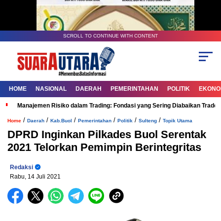
SCROLL TO CONTINUE WITH CONTENT
HOME
NASIONAL
DAERAH
PEMERINTAHAN
POLITIK
EKONOM
Manajemen Risiko dalam Trading: Fondasi yang Sering Diabaikan Trade
/
/
/
/
/
/
Home
Daerah
Kab.Buol
Pemerintahan
Politik
Sulteng
Topik Utama
DPRD Inginkan Pilkades Buol Serentak
2021 Telorkan Pemimpin Berintegritas
Redaksi
Rabu, 14 Juli 2021