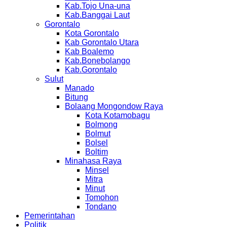
Kab.Tojo Una-una
Kab.Banggai Laut
Gorontalo
Kota Gorontalo
Kab Gorontalo Utara
Kab Boalemo
Kab.Bonebolango
Kab.Gorontalo
Sulut
Manado
Bitung
Bolaang Mongondow Raya
Kota Kotamobagu
Bolmong
Bolmut
Bolsel
Boltim
Minahasa Raya
Minsel
Mitra
Minut
Tomohon
Tondano
Pemerintahan
Politik