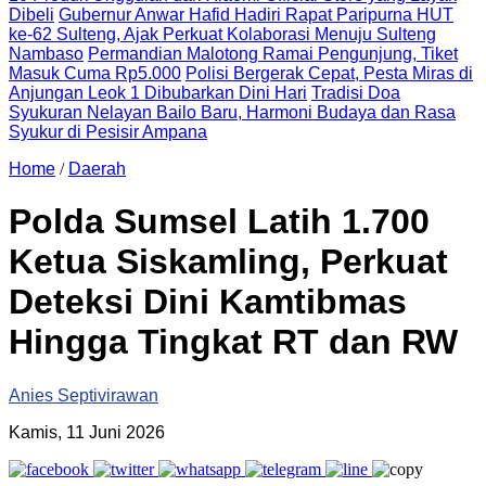
Dibeli
Gubernur Anwar Hafid Hadiri Rapat Paripurna HUT
ke-62 Sulteng, Ajak Perkuat Kolaborasi Menuju Sulteng
Nambaso
Permandian Malotong Ramai Pengunjung, Tiket
Masuk Cuma Rp5.000
Polisi Bergerak Cepat, Pesta Miras di
Anjungan Leok 1 Dibubarkan Dini Hari
Tradisi Doa
Syukuran Nelayan Bailo Baru, Harmoni Budaya dan Rasa
Syukur di Pesisir Ampana
Home
/
Daerah
Polda Sumsel Latih 1.700
Ketua Siskamling, Perkuat
Deteksi Dini Kamtibmas
Hingga Tingkat RT dan RW
Anies Septivirawan
Kamis, 11 Juni 2026