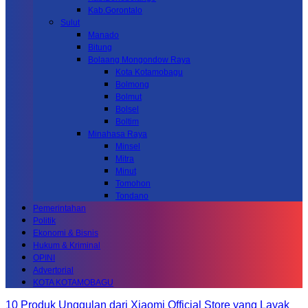
Kab.Gorontalo
Sulut
Manado
Bitung
Bolaang Mongondow Raya
Kota Kotamobagu
Bolmong
Bolmut
Bolsel
Boltim
Minahasa Raya
Minsel
Mitra
Minut
Tomohon
Tondano
Pemerintahan
Politik
Ekonomi & Bisnis
Hukum & Kriminal
OPINI
Advertorial
KOTA KOTAMOBAGU
10 Produk Unggulan dari Xiaomi Official Store yang Layak