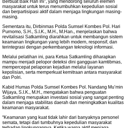
Berbuat Baik Hari Ini”, yang mendorong seluruh elemen
masyarakat untuk terus menumbuhkan kepedulian sosial
dan berpartisipasi aktif dalam menjaga lingkungan masing-
masing.
Sementara itu, Dirbinmas Polda Sumsel Kombes Pol. Hari
Purnomo, S.H., S.I.K., M.H., M.Han., menjelaskan bahwa
revitalisasi Satkamling diarahkan untuk membangun sistem
keamanan lingkungan yang lebih modern, responsif, dan
terintegrasi dengan perkembangan teknologi informasi.
Melalui pelatihan ini, para Ketua Satkamling diharapkan
mampu menjadi pelopor deteksi dini gangguan kamtibmas,
mempercepat pelaporan kejadian melalui layanan
kepolisian, serta memperkuat kemitraan antara masyarakat
dan Polri.
Kabid Humas Polda Sumsel Kombes Pol. Nandang Mu’min
Wijaya, S.I.K., M.H., mengatakan bahwa penguatan
Satkamling merupakan investasi sosial yang sangat penting
dalam menjaga stabilitas daerah dan meningkatkan kualitas
keamanan masyarakat.
“Keamanan yang kuat tidak lahir dari banyaknya personel
semata, tetapi dari tumbuhnya kepedulian masyarakat
terhadap lingkungannya. Ketika warga aktif menjaga