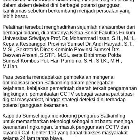
dalam sistem deteksi dini berbagai potensi gangguan
kamtibmas sebelum berkembang menjadi persoalan yang
lebih besar.
Pelatihan tersebut menghadirkan sejumlah narasumber dari
berbagai bidang, di antaranya Ketua Senat Fakultas Hukum
Universitas Sriwijaya Prof. Dr. Mohammad Ihsan, S.H., M.H.,
Kepala Kesbangpol Provinsi Sumsel Dr. Andi Haryadi, S.T.,
M.Si., Sekretaris Dinas Kominfo Provinsi Sumsel Drs.
Deswan Ahsani, S.STP., M.Si., serta Dirbinmas Polda
Sumsel Kombes Pol. Hari Purnomo, S.H., S.I.K., M.H.,
M.Han.
Para peserta mendapatkan pembekalan mengenai
optimalisasi peran Satkamling dalam pencegahan
kejahatan, kebijakan pemerintah daerah terkait pengamanan
lingkungan, pemanfaatan CCTV sebagai sarana partisipasi
digital masyarakat, hingga strategi deteksi dini terhadap
potensi gangguan keamanan.
Kapolda Sumsel juga mendorong pengurus Satkamling
untuk memanfaatkan teknologi sebagai alat bantu menjaga
keamanan lingkungan, termasuk penggunaan CCTV dan
layanan Call Center 110 yang dapat diakses masyarakat
selama 24 jam tanpa biaya.