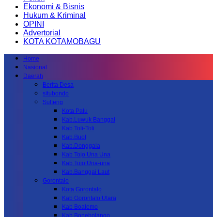
Ekonomi & Bisnis
Hukum & Kriminal
OPINI
Advertorial
KOTA KOTAMOBAGU
Home
Nasional
Daerah
Berita Desa
situbondo
Sulteng
Kota Palu
Kab.Luwuk Banggai
Kab.Toli-Toli
Kab.Buol
Kab.Donggala
Kab Tojo Una Una
Kab.Tojo Una-una
Kab.Banggai Laut
Gorontalo
Kota Gorontalo
Kab Gorontalo Utara
Kab Boalemo
Kab.Bonebolango