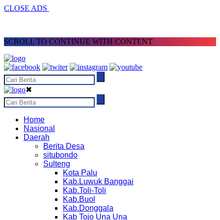
CLOSE ADS
SCROLL TO CONTINUE WITH CONTENT
✖
Home
Nasional
Daerah
Berita Desa
situbondo
Sulteng
Kota Palu
Kab.Luwuk Banggai
Kab.Toli-Toli
Kab.Buol
Kab.Donggala
Kab Tojo Una Una