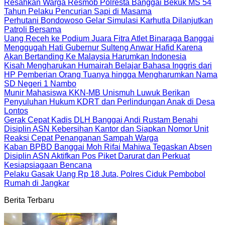
Resahkan Warga Resmob Polresta Banggai Bekuk MS 54
Tahun Pelaku Pencurian Sapi di Masama
Perhutani Bondowoso Gelar Simulasi Karhutla Dilanjutkan
Patroli Bersama
Uang Receh ke Podium Juara Fitra Atlet Binaraga Banggai
Menggugah Hati Gubernur Sulteng Anwar Hafid Karena
Akan Bertanding Ke Malaysia Harumkan Indonesia
Kisah Mengharukan Humairah Belajar Bahasa Inggris dari
HP Pemberian Orang Tuanya hingga Mengharumkan Nama
SD Negeri 1 Nambo
Munir Mahasiswa KKN-MB Unismuh Luwuk Berikan
Penyuluhan Hukum KDRT dan Perlindungan Anak di Desa
Lontos
Gerak Cepat Kadis DLH Banggai Andi Rustam Benahi
Disiplin ASN Kebersihan Kantor dan Siapkan Nomor Unit
Reaksi Cepat Penanganan Sampah Warga
Kaban BPBD Banggai Moh Rifai Mahiwa Tegaskan Absen
Disiplin ASN Aktifkan Pos Piket Darurat dan Perkuat
Kesiapsiagaan Bencana
Pelaku Gasak Uang Rp 18 Juta, Polres Ciduk Pembobol
Rumah di Jangkar
Berita Terbaru