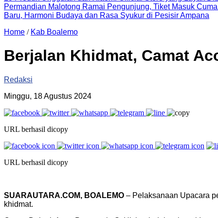
Permandian Malotong Ramai Pengunjung, Tiket Masuk Cuma
Baru, Harmoni Budaya dan Rasa Syukur di Pesisir Ampana
Home
/
Kab Boalemo
Berjalan Khidmat, Camat Ac
Redaksi
Minggu, 18 Agustus 2024
URL berhasil dicopy
URL berhasil dicopy
SUARAUTARA.COM, BOALEMO
– Pelaksanaan Upacara per
khidmat.