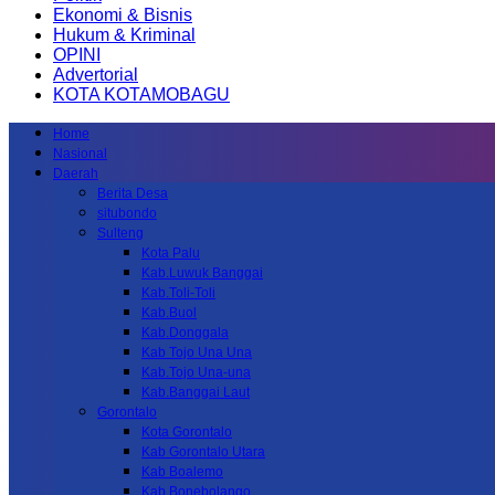
Ekonomi & Bisnis
Hukum & Kriminal
OPINI
Advertorial
KOTA KOTAMOBAGU
Home
Nasional
Daerah
Berita Desa
situbondo
Sulteng
Kota Palu
Kab.Luwuk Banggai
Kab.Toli-Toli
Kab.Buol
Kab.Donggala
Kab Tojo Una Una
Kab.Tojo Una-una
Kab.Banggai Laut
Gorontalo
Kota Gorontalo
Kab Gorontalo Utara
Kab Boalemo
Kab.Bonebolango