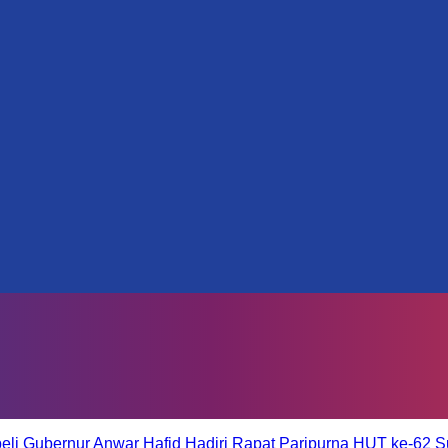
eli
Gubernur Anwar Hafid Hadiri Rapat Paripurna HUT ke-62 S