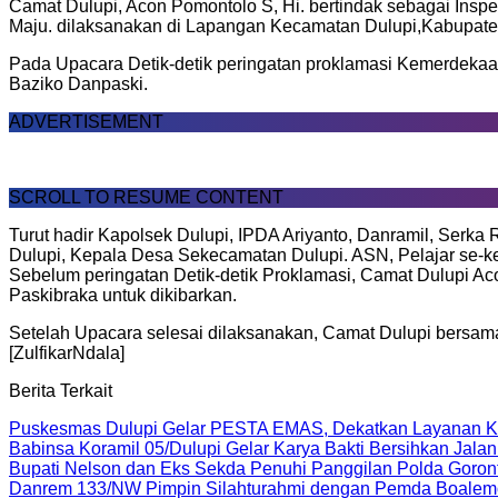
Camat Dulupi, Acon Pomontolo S, Hi. bertindak sebagai Insp
Maju. dilaksanakan di Lapangan Kecamatan Dulupi,Kabupate
Pada Upacara Detik-detik peringatan proklamasi Kemerdekaan
Baziko Danpaski.
ADVERTISEMENT
SCROLL TO RESUME CONTENT
Turut hadir Kapolsek Dulupi, IPDA Ariyanto, Danramil, Serka 
Dulupi, Kepala Desa Sekecamatan Dulupi. ASN, Pelajar se-k
Sebelum peringatan Detik-detik Proklamasi, Camat Dulupi 
Paskibraka untuk dikibarkan.
Setelah Upacara selesai dilaksanakan, Camat Dulupi bersa
[ZulfikarNdala]
Berita Terkait
Puskesmas Dulupi Gelar PESTA EMAS, Dekatkan Layanan Ke
Babinsa Koramil 05/Dulupi Gelar Karya Bakti Bersihkan Jalan
Bupati Nelson dan Eks Sekda Penuhi Panggilan Polda Goront
Danrem 133/NW Pimpin Silahturahmi dengan Pemda Boalem