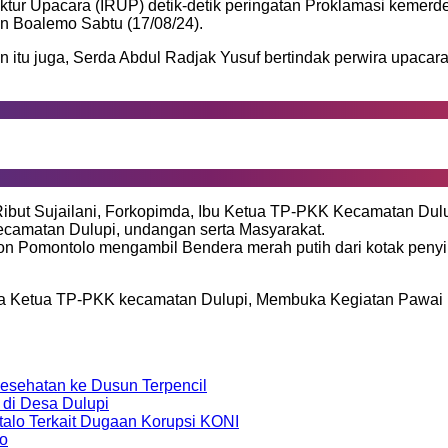
ektur Upacara (IRUP) detik-detik peringatan Proklamasi kemer
n Boalemo Sabtu (17/08/24).
 itu juga, Serda Abdul Radjak Yusuf bertindak perwira upaca
Ribut Sujailani, Forkopimda, Ibu Ketua TP-PKK Kecamatan Dulup
ecamatan Dulupi, undangan serta Masyarakat.
Acon Pomontolo mengambil Bendera merah putih dari kotak pe
ma Ketua TP-PKK kecamatan Dulupi, Membuka Kegiatan Pawai 
sehatan ke Dusun Terpencil
 di Desa Dulupi
alo Terkait Dugaan Korupsi KONI
o