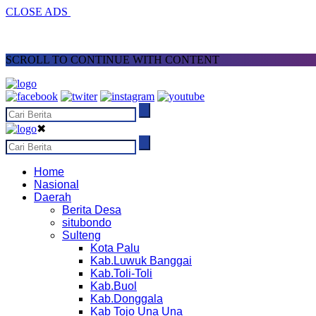
CLOSE ADS
SCROLL TO CONTINUE WITH CONTENT
✖
Home
Nasional
Daerah
Berita Desa
situbondo
Sulteng
Kota Palu
Kab.Luwuk Banggai
Kab.Toli-Toli
Kab.Buol
Kab.Donggala
Kab Tojo Una Una