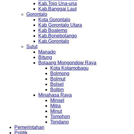
Kab.Tojo Una-una
Kab.Banggai Laut
Gorontalo
Kota Gorontalo
Kab Gorontalo Utara
Kab Boalemo
Kab.Bonebolango
Kab.Gorontalo
Sulut
Manado
Bitung
Bolaang Mongondow Raya
Kota Kotamobagu
Bolmong
Bolmut
Bolsel
Boltim
Minahasa Raya
Minsel
Mitra
Minut
Tomohon
Tondano
Pemerintahan
Politik