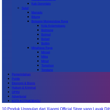
Kab.Gorontalo
Sulut
Manado
Bitung
Bolaang Mongondow Raya
Kota Kotamobagu
Bolmong
Bolmut
Bolsel
Boltim
Minahasa Raya
Minsel
Mitra
Minut
Tomohon
Tondano
Pemerintahan
Politik
Ekonomi & Bisnis
Hukum & Kriminal
OPINI
Advertorial
KOTA KOTAMOBAGU
10 Produk Unggulan dari Xiaomi Official Store yang Layak Dib