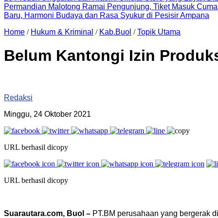
Permandian Malotong Ramai Pengunjung, Tiket Masuk Cuma
Baru, Harmoni Budaya dan Rasa Syukur di Pesisir Ampana
Home
/
Hukum & Kriminal
/
Kab.Buol
/
Topik Utama
Belum Kantongi Izin Produks
Redaksi
Minggu, 24 Oktober 2021
URL berhasil dicopy
URL berhasil dicopy
Suarautara.com, Buol –
PT.BM perusahaan yang bergerak di