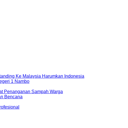
rtanding Ke Malaysia Harumkan Indonesia
egeri 1 Nambo
epat Penanganan Sampah Warga
aan Bencana
ofesional