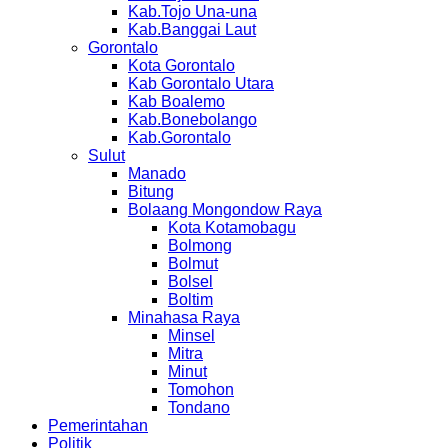
Kab.Tojo Una-una
Kab.Banggai Laut
Gorontalo
Kota Gorontalo
Kab Gorontalo Utara
Kab Boalemo
Kab.Bonebolango
Kab.Gorontalo
Sulut
Manado
Bitung
Bolaang Mongondow Raya
Kota Kotamobagu
Bolmong
Bolmut
Bolsel
Boltim
Minahasa Raya
Minsel
Mitra
Minut
Tomohon
Tondano
Pemerintahan
Politik