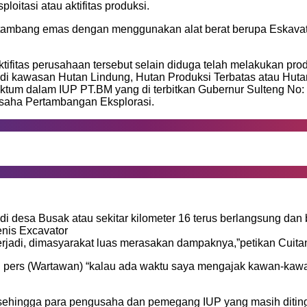
itasi atau aktifitas produksi.
 tambang emas dengan menggunakan alat berat berupa Eskavato
tifitas perusahaan tersebut selain diduga telah melakukan pro
a di kawasan Hutan Lindung, Hutan Produksi Terbatas atau Hut
iktum dalam IUP PT.BM yang di terbitkan Gubernur Sulteng N
saha Pertambangan Eksplorasi.
 desa Busak atau sekitar kilometer 16 terus berlangsung dan
enis Excavator
erjadi, dimasyarakat luas merasakan dampaknya,”petikan Cuita
n pers (Wartawan) “kalau ada waktu saya mengajak kawan-kawa
 sehingga para pengusaha dan pemegang IUP yang masih ditin