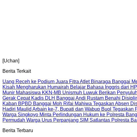
[Uchan]
Berita Terkait
Uang Receh ke Podium Juara Fitra Atlet Binaraga Banggai 
Kisah Mengharukan Humairah Belajar Bahasa Inggris dari
Munir Mahasiswa KKN-MB Unismuh Luwuk Berikan Penyuluh
Gerak Cepat Kadis DLH Banggai Andi Rustam Benahi Disipl
Kaban BPBD Banggai Moh Rifai Mahiwa Tegaskan Absen Disip
Hadiri Maulid Arbain ke-7, Bupati dan Wabup Buol Tegaskan
Warga Singkoyo Minta Perlindungan Hukum ke Polresta Bangg
Permudah Warga Urus Perpanjang SIM Satlantas Polresta Bang
Berita Terbaru