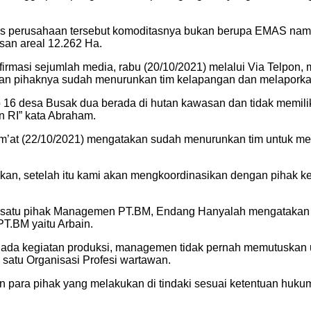
tas perusahaan tersebut komoditasnya bukan berupa EMAS namun
san areal 12.262 Ha.
rmasi sejumlah media, rabu (20/10/2021) melalui Via Telpon
 dan pihaknya sudah menurunkan tim kelapangan dan melapork
o 16 desa Busak dua berada di hutan kawasan dan tidak memilik
n RI” kata Abraham.
jum’at (22/10/2021) mengatakan sudah menurunkan tim untuk 
an, setelah itu kami akan mengkoordinasikan dengan pihak kehu
lah satu pihak Managemen PT.BM, Endang Hanyalah mengatakan 
T.BM yaitu Arbain.
 ada kegiatan produksi, managemen tidak pernah memutuskan u
atu Organisasi Profesi wartawan.
n para pihak yang melakukan di tindaki sesuai ketentuan huku