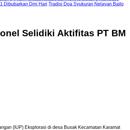
 1 Dibubarkan Dini Hari
Tradisi Doa Syukuran Nelayan Bailo
nel Selidiki Aktifitas PT BM
angan (IUP) Eksplorasi di desa Busak Kecamatan Karamat