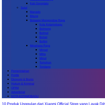
Kab.Gorontalo
Sulut
Manado
Bitung
Bolaang Mongondow Raya
Kota Kotamobagu
Bolmong
Bolmut
Bolsel
Boltim
Minahasa Raya
Minsel
Mitra
Minut
Tomohon
Tondano
Pemerintahan
Politik
Ekonomi & Bisnis
Hukum & Kriminal
OPINI
Advertorial
KOTA KOTAMOBAGU
10 Produk Unggulan dari Xiaomi Official Store yang Layak Dib