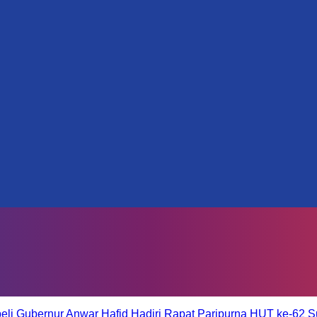
eli
Gubernur Anwar Hafid Hadiri Rapat Paripurna HUT ke-62 S