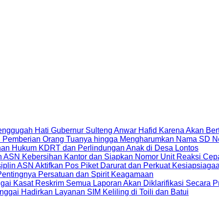
Menggugah Hati Gubernur Sulteng Anwar Hafid Karena Akan Be
 HP Pemberian Orang Tuanya hingga Mengharumkan Nama SD N
an Hukum KDRT dan Perlindungan Anak di Desa Lontos
in ASN Kebersihan Kantor dan Siapkan Nomor Unit Reaksi C
lin ASN Aktifkan Pos Piket Darurat dan Perkuat Kesiapsiag
 Pentingnya Persatuan dan Spirit Keagamaan
ai Kasat Reskrim Semua Laporan Akan Diklarifikasi Secara Pr
gai Hadirkan Layanan SIM Keliling di Toili dan Batui