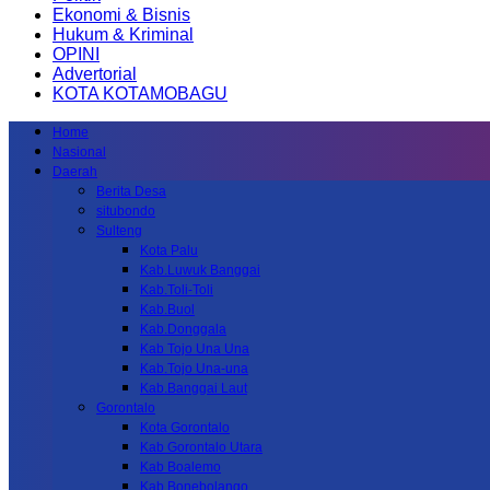
Ekonomi & Bisnis
Hukum & Kriminal
OPINI
Advertorial
KOTA KOTAMOBAGU
Home
Nasional
Daerah
Berita Desa
situbondo
Sulteng
Kota Palu
Kab.Luwuk Banggai
Kab.Toli-Toli
Kab.Buol
Kab.Donggala
Kab Tojo Una Una
Kab.Tojo Una-una
Kab.Banggai Laut
Gorontalo
Kota Gorontalo
Kab Gorontalo Utara
Kab Boalemo
Kab.Bonebolango