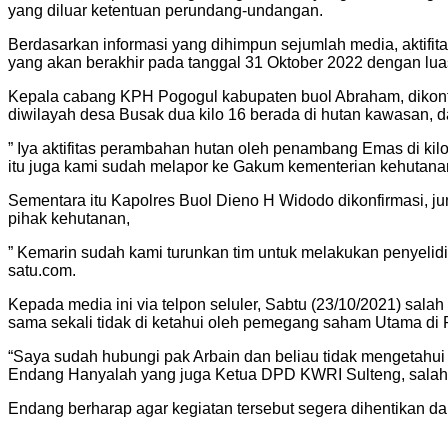
yang diluar ketentuan perundang-undangan.
Berdasarkan informasi yang dihimpun sejumlah media, aktifi
yang akan berakhir pada tanggal 31 Oktober 2022 dengan lua
Kepala cabang KPH Pogogul kabupaten buol Abraham, dikonfi
diwilayah desa Busak dua kilo 16 berada di hutan kawasan,
” Iya aktifitas perambahan hutan oleh penambang Emas di kil
itu juga kami sudah melapor ke Gakum kementerian kehutana
Sementara itu Kapolres Buol Dieno H Widodo dikonfirmasi, 
pihak kehutanan,
” Kemarin sudah kami turunkan tim untuk melakukan penyelidik
satu.com.
Kepada media ini via telpon seluler, Sabtu (23/10/2021) sa
sama sekali tidak di ketahui oleh pemegang saham Utama di P
“Saya sudah hubungi pak Arbain dan beliau tidak mengetahui
Endang Hanyalah yang juga Ketua DPD KWRI Sulteng, salah s
Endang berharap agar kegiatan tersebut segera dihentikan da