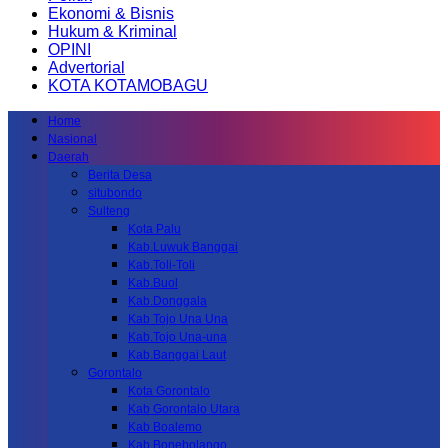
Ekonomi & Bisnis
Hukum & Kriminal
OPINI
Advertorial
KOTA KOTAMOBAGU
Home
Nasional
Daerah
Berita Desa
situbondo
Sulteng
Kota Palu
Kab.Luwuk Banggai
Kab.Toli-Toli
Kab.Buol
Kab.Donggala
Kab Tojo Una Una
Kab.Tojo Una-una
Kab.Banggai Laut
Gorontalo
Kota Gorontalo
Kab Gorontalo Utara
Kab Boalemo
Kab.Bonebolango