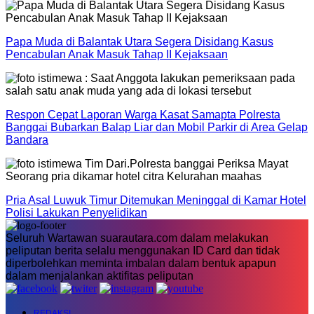
Papa Muda di Balantak Utara Segera Disidang Kasus
Pencabulan Anak Masuk Tahap II Kejaksaan
Respon Cepat Laporan Warga Kasat Samapta Polresta
Banggai Bubarkan Balap Liar dan Mobil Parkir di Area Gelap
Bandara
Pria Asal Luwuk Timur Ditemukan Meninggal di Kamar Hotel
Polisi Lakukan Penyelidikan
Seluruh Wartawan suarautara.com dalam melakukan
peliputan berita selalu menggunakan ID Card dan tidak
diperbolehkan meminta imbalan dalam bentuk apapun
dalam menjalankan aktifitas peliputan
REDAKSI