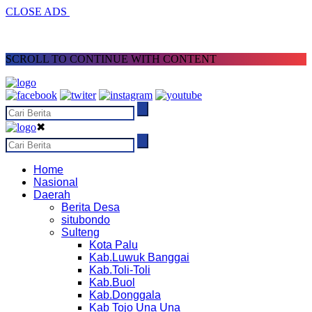
CLOSE ADS
SCROLL TO CONTINUE WITH CONTENT
✖
Home
Nasional
Daerah
Berita Desa
situbondo
Sulteng
Kota Palu
Kab.Luwuk Banggai
Kab.Toli-Toli
Kab.Buol
Kab.Donggala
Kab Tojo Una Una