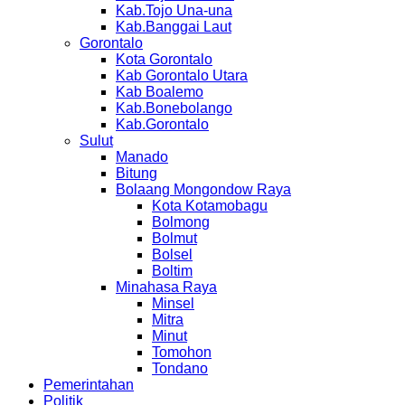
Kab.Tojo Una-una
Kab.Banggai Laut
Gorontalo
Kota Gorontalo
Kab Gorontalo Utara
Kab Boalemo
Kab.Bonebolango
Kab.Gorontalo
Sulut
Manado
Bitung
Bolaang Mongondow Raya
Kota Kotamobagu
Bolmong
Bolmut
Bolsel
Boltim
Minahasa Raya
Minsel
Mitra
Minut
Tomohon
Tondano
Pemerintahan
Politik