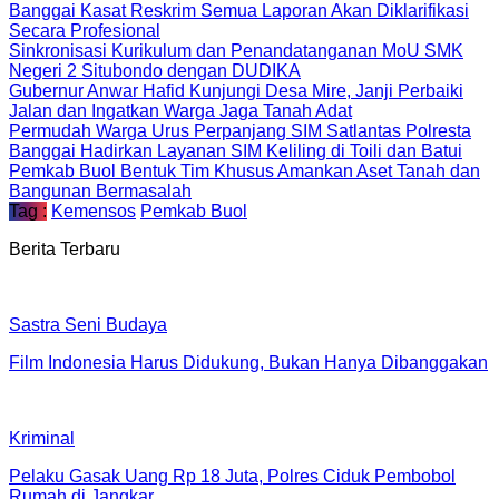
Banggai Kasat Reskrim Semua Laporan Akan Diklarifikasi
Secara Profesional
Sinkronisasi Kurikulum dan Penandatanganan MoU SMK
Negeri 2 Situbondo dengan DUDIKA
Gubernur Anwar Hafid Kunjungi Desa Mire, Janji Perbaiki
Jalan dan Ingatkan Warga Jaga Tanah Adat
Permudah Warga Urus Perpanjang SIM Satlantas Polresta
Banggai Hadirkan Layanan SIM Keliling di Toili dan Batui
Pemkab Buol Bentuk Tim Khusus Amankan Aset Tanah dan
Bangunan Bermasalah
Tag :
Kemensos
Pemkab Buol
Berita Terbaru
Sastra Seni Budaya
Film Indonesia Harus Didukung, Bukan Hanya Dibanggakan
Kriminal
Pelaku Gasak Uang Rp 18 Juta, Polres Ciduk Pembobol
Rumah di Jangkar