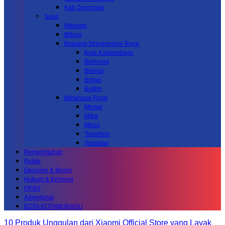
Kab.Gorontalo
Sulut
Manado
Bitung
Bolaang Mongondow Raya
Kota Kotamobagu
Bolmong
Bolmut
Bolsel
Boltim
Minahasa Raya
Minsel
Mitra
Minut
Tomohon
Tondano
Pemerintahan
Politik
Ekonomi & Bisnis
Hukum & Kriminal
OPINI
Advertorial
KOTA KOTAMOBAGU
10 Produk Unggulan dari Xiaomi Official Store yang Layak