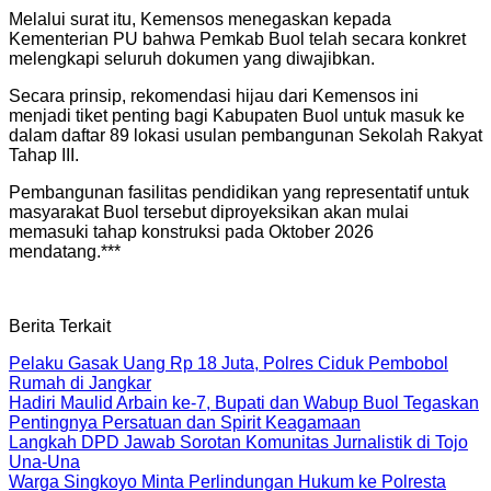
Melalui surat itu, Kemensos menegaskan kepada
Kementerian PU bahwa Pemkab Buol telah secara konkret
melengkapi seluruh dokumen yang diwajibkan.
Secara prinsip, rekomendasi hijau dari Kemensos ini
menjadi tiket penting bagi Kabupaten Buol untuk masuk ke
dalam daftar 89 lokasi usulan pembangunan Sekolah Rakyat
Tahap III.
Pembangunan fasilitas pendidikan yang representatif untuk
masyarakat Buol tersebut diproyeksikan akan mulai
memasuki tahap konstruksi pada Oktober 2026
mendatang.***
Berita Terkait
Pelaku Gasak Uang Rp 18 Juta, Polres Ciduk Pembobol
Rumah di Jangkar
Hadiri Maulid Arbain ke-7, Bupati dan Wabup Buol Tegaskan
Pentingnya Persatuan dan Spirit Keagamaan
Langkah DPD Jawab Sorotan Komunitas Jurnalistik di Tojo
Una-Una
Warga Singkoyo Minta Perlindungan Hukum ke Polresta