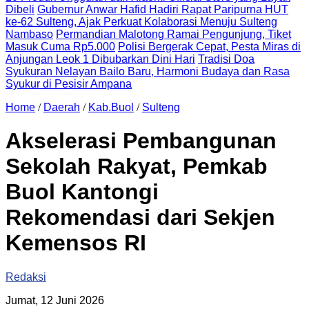
Dibeli
Gubernur Anwar Hafid Hadiri Rapat Paripurna HUT
ke-62 Sulteng, Ajak Perkuat Kolaborasi Menuju Sulteng
Nambaso
Permandian Malotong Ramai Pengunjung, Tiket
Masuk Cuma Rp5.000
Polisi Bergerak Cepat, Pesta Miras di
Anjungan Leok 1 Dibubarkan Dini Hari
Tradisi Doa
Syukuran Nelayan Bailo Baru, Harmoni Budaya dan Rasa
Syukur di Pesisir Ampana
Home
/
Daerah
/
Kab.Buol
/
Sulteng
Akselerasi Pembangunan
Sekolah Rakyat, Pemkab
Buol Kantongi
Rekomendasi dari Sekjen
Kemensos RI
Redaksi
Jumat, 12 Juni 2026