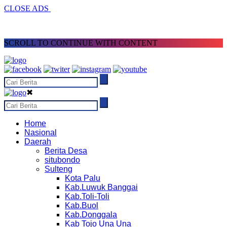
CLOSE ADS
SCROLL TO CONTINUE WITH CONTENT
✖
Home
Nasional
Daerah
Berita Desa
situbondo
Sulteng
Kota Palu
Kab.Luwuk Banggai
Kab.Toli-Toli
Kab.Buol
Kab.Donggala
Kab Tojo Una Una