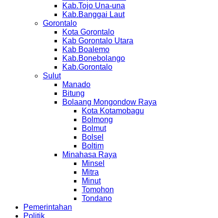
Kab.Tojo Una-una
Kab.Banggai Laut
Gorontalo
Kota Gorontalo
Kab Gorontalo Utara
Kab Boalemo
Kab.Bonebolango
Kab.Gorontalo
Sulut
Manado
Bitung
Bolaang Mongondow Raya
Kota Kotamobagu
Bolmong
Bolmut
Bolsel
Boltim
Minahasa Raya
Minsel
Mitra
Minut
Tomohon
Tondano
Pemerintahan
Politik