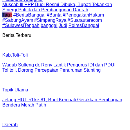
Muscab III PPP Buol Resmi Dibuka, Bupati Tekankan
Sinergi Politik dan Pembangunan Daerah
Tag :
#BeritaBanggai
#Bunta
#PenegakanHukum
#SabungAyam
#SimpangRaya
#Suarautaracom
#SulawesiTengah
banggai
Judi
PolresBanggai
Berita Terbaru
Kab.Toli-Toli
Wagub Sulteng dr. Reny Lantik Pengurus IDI dan PDUI
Tolitoli, Dorong Percepatan Penurunan Stunting
Topik Utama
Jelang HUT RI ke-81, Buol Kembali Gerakkan Pembagian
Bendera Merah Putih
Daerah