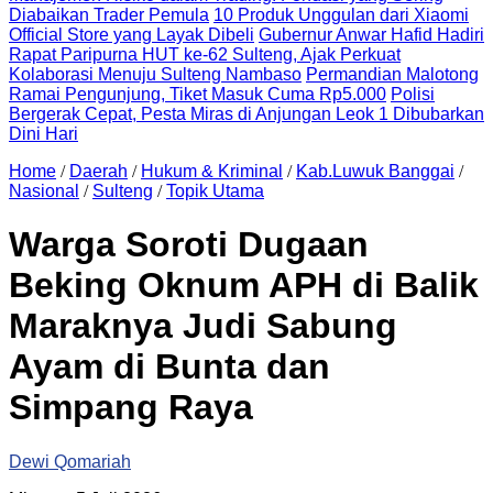
Diabaikan Trader Pemula
10 Produk Unggulan dari Xiaomi
Official Store yang Layak Dibeli
Gubernur Anwar Hafid Hadiri
Rapat Paripurna HUT ke-62 Sulteng, Ajak Perkuat
Kolaborasi Menuju Sulteng Nambaso
Permandian Malotong
Ramai Pengunjung, Tiket Masuk Cuma Rp5.000
Polisi
Bergerak Cepat, Pesta Miras di Anjungan Leok 1 Dibubarkan
Dini Hari
Home
/
Daerah
/
Hukum & Kriminal
/
Kab.Luwuk Banggai
/
Nasional
/
Sulteng
/
Topik Utama
Warga Soroti Dugaan
Beking Oknum APH di Balik
Maraknya Judi Sabung
Ayam di Bunta dan
Simpang Raya
Dewi Qomariah