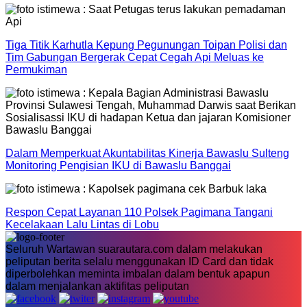
Tiga Titik Karhutla Kepung Pegunungan Toipan Polisi dan
Tim Gabungan Bergerak Cepat Cegah Api Meluas ke
Permukiman
Dalam Memperkuat Akuntabilitas Kinerja Bawaslu Sulteng
Monitoring Pengisian IKU di Bawaslu Banggai
Respon Cepat Layanan 110 Polsek Pagimana Tangani
Kecelakaan Lalu Lintas di Lobu
Seluruh Wartawan suarautara.com dalam melakukan
peliputan berita selalu menggunakan ID Card dan tidak
diperbolehkan meminta imbalan dalam bentuk apapun
dalam menjalankan aktifitas peliputan