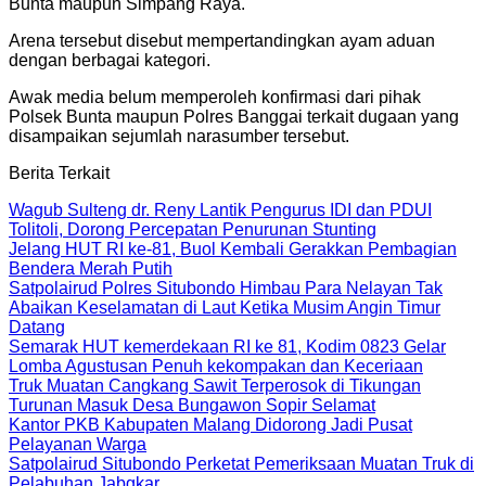
Bunta maupun Simpang Raya.
Arena tersebut disebut mempertandingkan ayam aduan
dengan berbagai kategori.
Awak media belum memperoleh konfirmasi dari pihak
Polsek Bunta maupun Polres Banggai terkait dugaan yang
disampaikan sejumlah narasumber tersebut.
Berita Terkait
Wagub Sulteng dr. Reny Lantik Pengurus IDI dan PDUI
Tolitoli, Dorong Percepatan Penurunan Stunting
Jelang HUT RI ke-81, Buol Kembali Gerakkan Pembagian
Bendera Merah Putih
Satpolairud Polres Situbondo Himbau Para Nelayan Tak
Abaikan Keselamatan di Laut Ketika Musim Angin Timur
Datang
Semarak HUT kemerdekaan RI ke 81, Kodim 0823 Gelar
Lomba Agustusan Penuh kekompakan dan Keceriaan
Truk Muatan Cangkang Sawit Terperosok di Tikungan
Turunan Masuk Desa Bungawon Sopir Selamat
Kantor PKB Kabupaten Malang Didorong Jadi Pusat
Pelayanan Warga
Satpolairud Situbondo Perketat Pemeriksaan Muatan Truk di
Pelabuhan Jabgkar