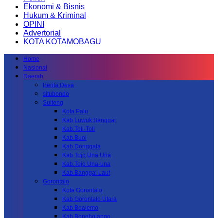
Ekonomi & Bisnis
Hukum & Kriminal
OPINI
Advertorial
KOTA KOTAMOBAGU
Home
Nasional
Daerah
Berita Desa
situbondo
Sulteng
Kota Palu
Kab.Luwuk Banggai
Kab.Toli-Toli
Kab.Buol
Kab.Donggala
Kab Tojo Una Una
Kab.Tojo Una-una
Kab.Banggai Laut
Gorontalo
Kota Gorontalo
Kab Gorontalo Utara
Kab Boalemo
Kab.Bonebolango