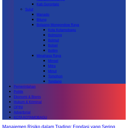
Kab.Gorontalo
Sulut
Manado
Bitung
Bolaang Mongondow Raya
Kota Kotamobagu
Bolmong
Bolmut
Bolsel
Boltim
Minahasa Raya
Minsel
Mitra
Minut
Tomohon
Tondano
Pemerintahan
Politik
Ekonomi & Bisnis
Hukum & Kriminal
OPINI
Advertorial
KOTA KOTAMOBAGU
Manajemen Risiko dalam Trading: Fondasi yang Sering