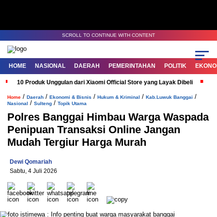
SCROLL TO CONTINUE WITH CONTENT
HOME
NASIONAL
DAERAH
PEMERINTAHAN
POLITIK
EKONOM
10 Produk Unggulan dari Xiaomi Official Store yang Layak Dibeli
G
/
/
/
/
/
Home
Daerah
Ekonomi & Bisnis
Hukum & Kriminal
Kab.Luwuk Banggai
/
/
Nasional
Sulteng
Topik Utama
Polres Banggai Himbau Warga Waspada
Penipuan Transaksi Online Jangan
Mudah Tergiur Harga Murah
Dewi Qomariah
Sabtu, 4 Juli 2026