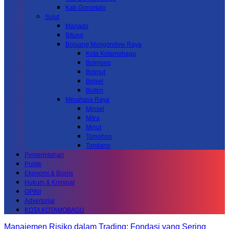
Kab.Gorontalo
Sulut
Manado
Bitung
Bolaang Mongondow Raya
Kota Kotamobagu
Bolmong
Bolmut
Bolsel
Boltim
Minahasa Raya
Minsel
Mitra
Minut
Tomohon
Tondano
Pemerintahan
Politik
Ekonomi & Bisnis
Hukum & Kriminal
OPINI
Advertorial
KOTA KOTAMOBAGU
Manajemen Risiko dalam Trading: Fondasi yang Sering