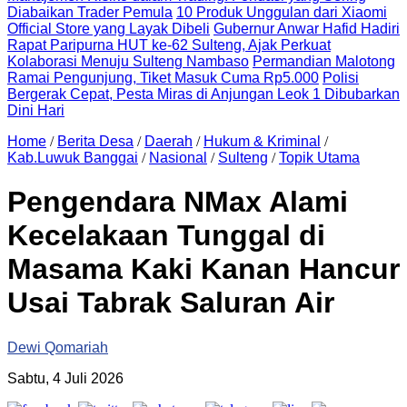
Diabaikan Trader Pemula
10 Produk Unggulan dari Xiaomi
Official Store yang Layak Dibeli
Gubernur Anwar Hafid Hadiri
Rapat Paripurna HUT ke-62 Sulteng, Ajak Perkuat
Kolaborasi Menuju Sulteng Nambaso
Permandian Malotong
Ramai Pengunjung, Tiket Masuk Cuma Rp5.000
Polisi
Bergerak Cepat, Pesta Miras di Anjungan Leok 1 Dibubarkan
Dini Hari
Home
/
Berita Desa
/
Daerah
/
Hukum & Kriminal
/
Kab.Luwuk Banggai
/
Nasional
/
Sulteng
/
Topik Utama
Pengendara NMax Alami
Kecelakaan Tunggal di
Masama Kaki Kanan Hancur
Usai Tabrak Saluran Air
Dewi Qomariah
Sabtu, 4 Juli 2026