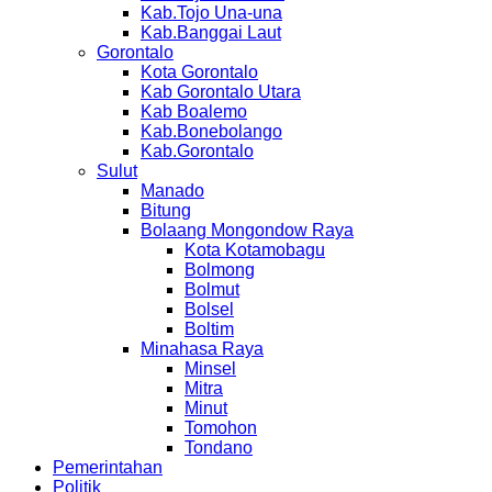
Kab.Tojo Una-una
Kab.Banggai Laut
Gorontalo
Kota Gorontalo
Kab Gorontalo Utara
Kab Boalemo
Kab.Bonebolango
Kab.Gorontalo
Sulut
Manado
Bitung
Bolaang Mongondow Raya
Kota Kotamobagu
Bolmong
Bolmut
Bolsel
Boltim
Minahasa Raya
Minsel
Mitra
Minut
Tomohon
Tondano
Pemerintahan
Politik