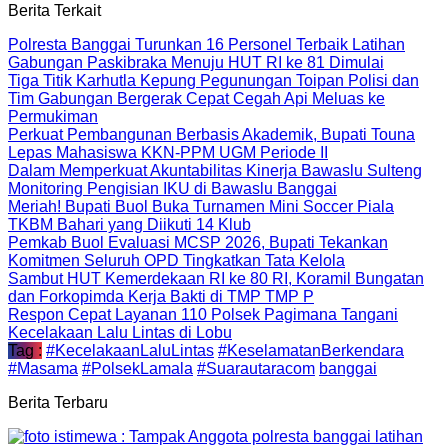
Berita Terkait
Polresta Banggai Turunkan 16 Personel Terbaik Latihan
Gabungan Paskibraka Menuju HUT RI ke 81 Dimulai
Tiga Titik Karhutla Kepung Pegunungan Toipan Polisi dan
Tim Gabungan Bergerak Cepat Cegah Api Meluas ke
Permukiman
Perkuat Pembangunan Berbasis Akademik, Bupati Touna
Lepas Mahasiswa KKN-PPM UGM Periode II
Dalam Memperkuat Akuntabilitas Kinerja Bawaslu Sulteng
Monitoring Pengisian IKU di Bawaslu Banggai
Meriah! Bupati Buol Buka Turnamen Mini Soccer Piala
TKBM Bahari yang Diikuti 14 Klub
Pemkab Buol Evaluasi MCSP 2026, Bupati Tekankan
Komitmen Seluruh OPD Tingkatkan Tata Kelola
Sambut HUT Kemerdekaan RI ke 80 RI, Koramil Bungatan
dan Forkopimda Kerja Bakti di TMP TMP P
Respon Cepat Layanan 110 Polsek Pagimana Tangani
Kecelakaan Lalu Lintas di Lobu
Tag :
#KecelakaanLaluLintas
#KeselamatanBerkendara
#Masama
#PolsekLamala
#Suarautaracom
banggai
Berita Terbaru