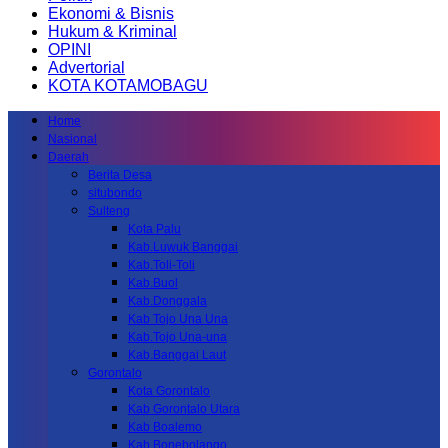
Ekonomi & Bisnis
Hukum & Kriminal
OPINI
Advertorial
KOTA KOTAMOBAGU
Home
Nasional
Daerah
Berita Desa
situbondo
Sulteng
Kota Palu
Kab.Luwuk Banggai
Kab.Toli-Toli
Kab.Buol
Kab.Donggala
Kab Tojo Una Una
Kab.Tojo Una-una
Kab.Banggai Laut
Gorontalo
Kota Gorontalo
Kab Gorontalo Utara
Kab Boalemo
Kab.Bonebolango