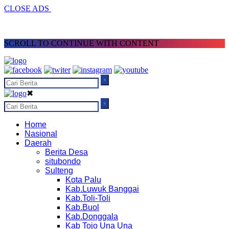
CLOSE ADS
SCROLL TO CONTINUE WITH CONTENT
✖
Home
Nasional
Daerah
Berita Desa
situbondo
Sulteng
Kota Palu
Kab.Luwuk Banggai
Kab.Toli-Toli
Kab.Buol
Kab.Donggala
Kab Tojo Una Una