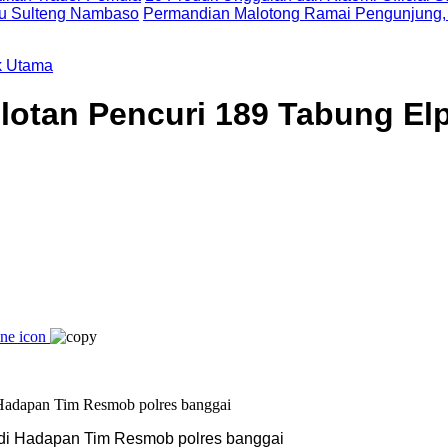
uju Sulteng Nambaso
Permandian Malotong Ramai Pengunjung,
k Utama
otan Pencuri 189 Tabung Elpi
ik di Hadapan Tim Resmob polres banggai