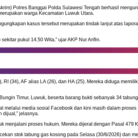
skrim) Polres Banggai Polda Sulawesi Tengah berhasil mengung
 merupakan warga Kecamatan Luwuk Utara.
gungkapan kasus tersebut merupakan tindak lanjut atas laporan
ekitar pukul 14.50 Wita,” ujar AKP Nur Arifin.
, RI (34), AF alias LA (26), dan HA (25). Mereka diduga memilik
Bungin Timur, Luwuk, beserta barang bukti sebanyak 34 tabung e
al melalui media sosial Facebook dan kini masih dalam proses 
dijual,” jelasnya.
ntuk menjalani proses hukum. Mereka dijerat dengan Pasal 479 
cekan stok tabung gas kosong pada Selasa (30/6/2026) dan m