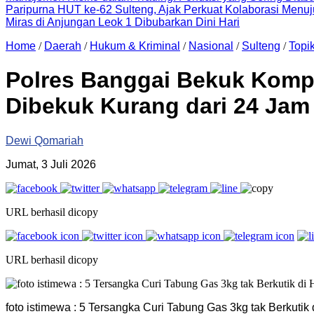
Paripurna HUT ke-62 Sulteng, Ajak Perkuat Kolaborasi Men
Miras di Anjungan Leok 1 Dibubarkan Dini Hari
Home
/
Daerah
/
Hukum & Kriminal
/
Nasional
/
Sulteng
/
Topi
Polres Banggai Bekuk Kompl
Dibekuk Kurang dari 24 Jam
Dewi Qomariah
Jumat, 3 Juli 2026
URL berhasil dicopy
URL berhasil dicopy
foto istimewa : 5 Tersangka Curi Tabung Gas 3kg tak Berkut