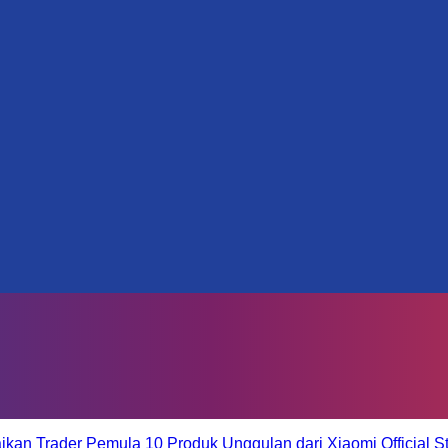
aikan Trader Pemula
10 Produk Unggulan dari Xiaomi Official S