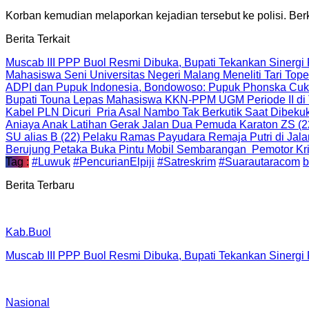
Korban kemudian melaporkan kejadian tersebut ke polisi. Berk
Berita Terkait
Muscab III PPP Buol Resmi Dibuka, Bupati Tekankan Sinergi
Mahasiswa Seni Universitas Negeri Malang Meneliti Tari T
ADPI dan Pupuk Indonesia, Bondowoso: Pupuk Phonska Cu
Bupati Touna Lepas Mahasiswa KKN-PPM UGM Periode II di
Kabel PLN Dicuri Pria Asal Nambo Tak Berkutik Saat Dibek
Aniaya Anak Latihan Gerak Jalan Dua Pemuda Karaton ZS (2
SU alias B (22) Pelaku Ramas Payudara Remaja Putri di Jal
Berujung Petaka Buka Pintu Mobil Sembarangan Pemotor Kriti
Tag :
#Luwuk
#PencurianElpiji
#Satreskrim
#Suarautaracom
b
Berita Terbaru
Kab.Buol
Muscab III PPP Buol Resmi Dibuka, Bupati Tekankan Sinergi
Nasional