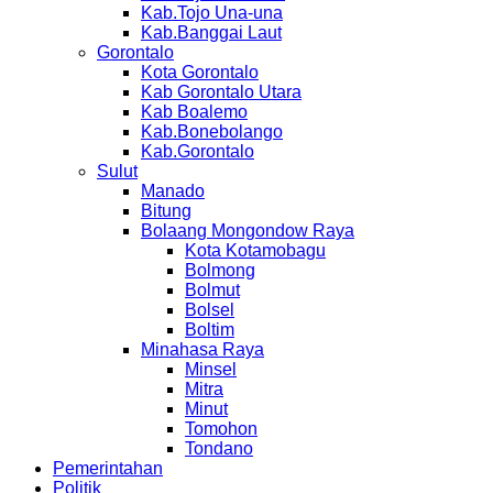
Kab.Tojo Una-una
Kab.Banggai Laut
Gorontalo
Kota Gorontalo
Kab Gorontalo Utara
Kab Boalemo
Kab.Bonebolango
Kab.Gorontalo
Sulut
Manado
Bitung
Bolaang Mongondow Raya
Kota Kotamobagu
Bolmong
Bolmut
Bolsel
Boltim
Minahasa Raya
Minsel
Mitra
Minut
Tomohon
Tondano
Pemerintahan
Politik