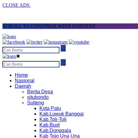
CLOSE ADS
SCROLL TO CONTINUE WITH CONTENT
✖
Home
Nasional
Daerah
Berita Desa
situbondo
Sulteng
Kota Palu
Kab.Luwuk Banggai
Kab.Toli-Toli
Kab.Buol
Kab.Donggala
Kab Tojo Una Una