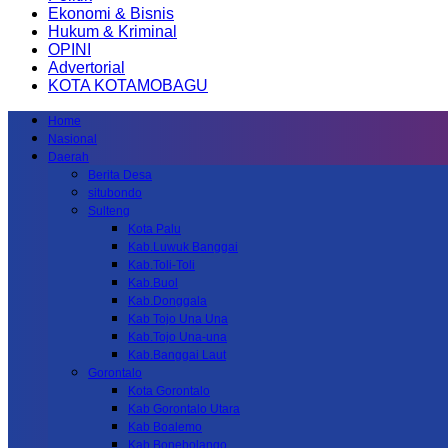
Ekonomi & Bisnis
Hukum & Kriminal
OPINI
Advertorial
KOTA KOTAMOBAGU
Home
Nasional
Daerah
Berita Desa
situbondo
Sulteng
Kota Palu
Kab.Luwuk Banggai
Kab.Toli-Toli
Kab.Buol
Kab.Donggala
Kab Tojo Una Una
Kab.Tojo Una-una
Kab.Banggai Laut
Gorontalo
Kota Gorontalo
Kab Gorontalo Utara
Kab Boalemo
Kab.Bonebolango