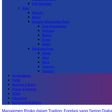
Kab.Gorontalo
Sulut
Manado
Bitung
Bolaang Mongondow Raya
Kota Kotamobagu
Bolmong
Bolmut
Bolsel
Boltim
Minahasa Raya
Minsel
Mitra
Minut
Tomohon
Tondano
Pemerintahan
Politik
Ekonomi & Bisnis
Hukum & Kriminal
OPINI
Advertorial
KOTA KOTAMOBAGU
Manajemen Risiko dalam Trading: Fondasi yang Sering Diab