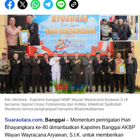
foto istimewa : Kapolres banggai AKBP Wayan Wayracana Aryawan.S.I.K
bersama Jajaran Unsur Forkopimda dan Insfetur Infektorat Syafrullah
Mambuhu terima penghargaan bersama Bhabinkabtipmas
Suarautara.com
,
Banggai
– Momentum peringatan Hari
Bhayangkara ke-80 dimanfaatkan Kapolres Banggai AKBP
Wayan Wayracana Aryawan, S.I.K. untuk memberikan