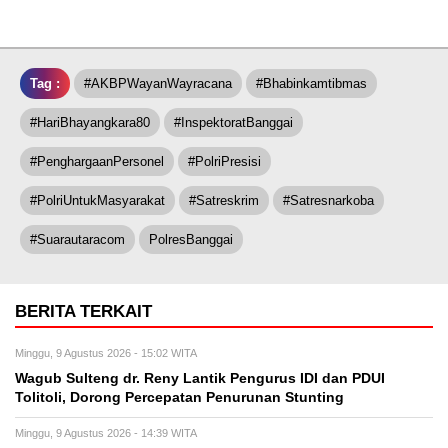
Tag :
#AKBPWayanWayracana
#Bhabinkamtibmas
#HariBhayangkara80
#InspektoratBanggai
#PenghargaanPersonel
#PolriPresisi
#PolriUntukMasyarakat
#Satreskrim
#Satresnarkoba
#Suarautaracom
PolresBanggai
BERITA TERKAIT
Minggu, 9 Agustus 2026 - 15:02 WITA
Wagub Sulteng dr. Reny Lantik Pengurus IDI dan PDUI
Tolitoli, Dorong Percepatan Penurunan Stunting
Minggu, 9 Agustus 2026 - 14:39 WITA