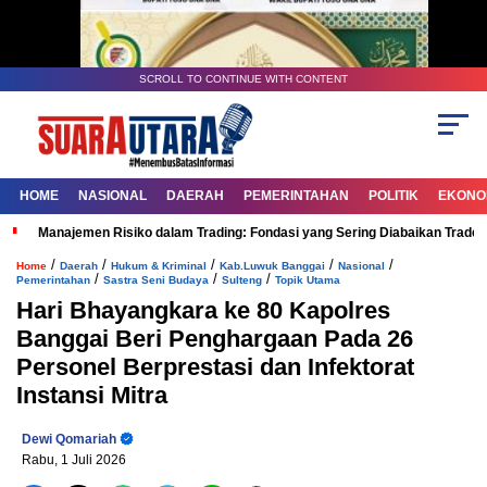
SCROLL TO CONTINUE WITH CONTENT
HOME
NASIONAL
DAERAH
PEMERINTAHAN
POLITIK
EKONOM
Manajemen Risiko dalam Trading: Fondasi yang Sering Diabaikan Trade
/
/
/
/
/
Home
Daerah
Hukum & Kriminal
Kab.Luwuk Banggai
Nasional
/
/
/
Pemerintahan
Sastra Seni Budaya
Sulteng
Topik Utama
Hari Bhayangkara ke 80 Kapolres
Banggai Beri Penghargaan Pada 26
Personel Berprestasi dan Infektorat
Instansi Mitra
Dewi Qomariah
Rabu, 1 Juli 2026