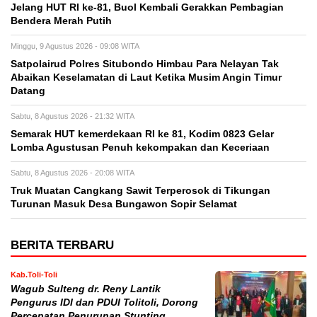
Jelang HUT RI ke-81, Buol Kembali Gerakkan Pembagian
Bendera Merah Putih
Minggu, 9 Agustus 2026 - 09:08 WITA
Satpolairud Polres Situbondo Himbau Para Nelayan Tak
Abaikan Keselamatan di Laut Ketika Musim Angin Timur
Datang
Sabtu, 8 Agustus 2026 - 21:32 WITA
Semarak HUT kemerdekaan RI ke 81, Kodim 0823 Gelar
Lomba Agustusan Penuh kekompakan dan Keceriaan
Sabtu, 8 Agustus 2026 - 20:08 WITA
Truk Muatan Cangkang Sawit Terperosok di Tikungan
Turunan Masuk Desa Bungawon Sopir Selamat
BERITA TERBARU
Kab.Toli-Toli
Wagub Sulteng dr. Reny Lantik
Pengurus IDI dan PDUI Tolitoli, Dorong
Percepatan Penurunan Stunting