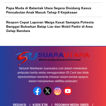
Papa Muda di Balantak Utara Segera Disidang Kasus
Pencabulan Anak Masuk Tahap II Kejaksaan
Respon Cepat Laporan Warga Kasat Samapta Polresta
Banggai Bubarkan Balap Liar dan Mobil Parkir di Area
Gelap Bandara
Seluruh Wartawan suarautara.com dalam melakukan
peliputan berita selalu menggunakan ID Card dan tidak
diperbolehkan meminta imbalan dalam bentuk apapun
dalam menjalankan aktifitas peliputan
REDAKSI
KODE ETIK
PEDOMAN MEDIA SIBER