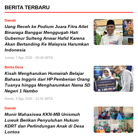
BERITA TERBARU
Daerah
Uang Receh ke Podium Juara Fitra Atlet
Binaraga Banggai Menggugah Hati
Gubernur Sulteng Anwar Hafid Karena
Akan Bertanding Ke Malaysia Harumkan
Indonesia
Jumat, 7 Agu 2026 - 00:46 WITA
Berita Desa
Kisah Mengharukan Humairah Belajar
Bahasa Inggris dari HP Pemberian Orang
Tuanya hingga Mengharumkan Nama SD
Negeri 1 Nambo
Kamis, 6 Agu 2026 - 21:01 WITA
Daerah
Munir Mahasiswa KKN-MB Unismuh
Luwuk Berikan Penyuluhan Hukum
KDRT dan Perlindungan Anak di Desa
Lontos