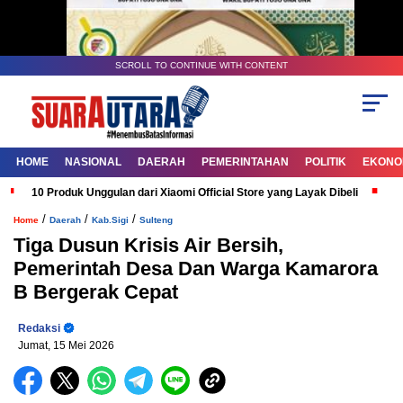
SCROLL TO CONTINUE WITH CONTENT
HOME
NASIONAL
DAERAH
PEMERINTAHAN
POLITIK
EKONOM
10 Produk Unggulan dari Xiaomi Official Store yang Layak Dibeli
G
/
/
/
Home
Daerah
Kab.Sigi
Sulteng
Tiga Dusun Krisis Air Bersih,
Pemerintah Desa Dan Warga Kamarora
B Bergerak Cepat
Redaksi
Jumat, 15 Mei 2026