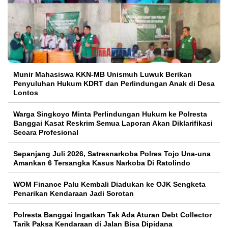
Munir Mahasiswa KKN-MB Unismuh Luwuk Berikan
Penyuluhan Hukum KDRT dan Perlindungan Anak di Desa
Lontos
Warga Singkoyo Minta Perlindungan Hukum ke Polresta
Banggai Kasat Reskrim Semua Laporan Akan Diklarifikasi
Secara Profesional
Sepanjang Juli 2026, Satresnarkoba Polres Tojo Una-una
Amankan 6 Tersangka Kasus Narkoba Di Ratolindo
WOM Finance Palu Kembali Diadukan ke OJK Sengketa
Penarikan Kendaraan Jadi Sorotan
Polresta Banggai Ingatkan Tak Ada Aturan Debt Collector
Tarik Paksa Kendaraan di Jalan Bisa Dipidana