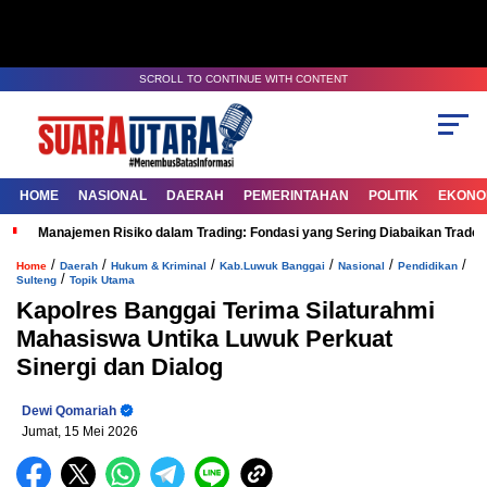
SCROLL TO CONTINUE WITH CONTENT
HOME
NASIONAL
DAERAH
PEMERINTAHAN
POLITIK
EKONOM
Manajemen Risiko dalam Trading: Fondasi yang Sering Diabaikan Trade
/
/
/
/
/
/
Home
Daerah
Hukum & Kriminal
Kab.Luwuk Banggai
Nasional
Pendidikan
/
Sulteng
Topik Utama
Kapolres Banggai Terima Silaturahmi
Mahasiswa Untika Luwuk Perkuat
Sinergi dan Dialog
Dewi Qomariah
Jumat, 15 Mei 2026