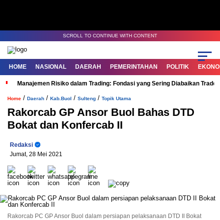
SCROLL TO CONTINUE WITH CONTENT
HOME
NASIONAL
DAERAH
PEMERINTAHAN
POLITIK
EKONOM
Manajemen Risiko dalam Trading: Fondasi yang Sering Diabaikan Trade
/
/
/
/
Home
Daerah
Kab.Buol
Sulteng
Topik Utama
Rakorcab GP Ansor Buol Bahas DTD
Bokat dan Konfercab II
Redaksi
Jumat, 28 Mei 2021
Rakorcab PC GP Ansor Buol dalam persiapan pelaksanaan DTD II Bokat