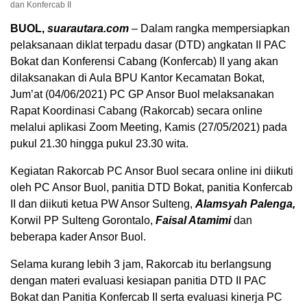
dan Konfercab II
BUOL,
suarautara.com
– Dalam rangka mempersiapkan
pelaksanaan diklat terpadu dasar (DTD) angkatan II PAC
Bokat dan Konferensi Cabang (Konfercab) II yang akan
dilaksanakan di Aula BPU Kantor Kecamatan Bokat,
Jum’at (04/06/2021) PC GP Ansor Buol melaksanakan
Rapat Koordinasi Cabang (Rakorcab) secara online
melalui aplikasi Zoom Meeting, Kamis (27/05/2021) pada
pukul 21.30 hingga pukul 23.30 wita.
Kegiatan Rakorcab PC Ansor Buol secara online ini diikuti
oleh PC Ansor Buol, panitia DTD Bokat, panitia Konfercab
II dan diikuti ketua PW Ansor Sulteng,
Alamsyah Palenga,
Korwil PP Sulteng Gorontalo,
Faisal Atamimi
dan
beberapa kader Ansor Buol.
Selama kurang lebih 3 jam, Rakorcab itu berlangsung
dengan materi evaluasi kesiapan panitia DTD II PAC
Bokat dan Panitia Konfercab II serta evaluasi kinerja PC