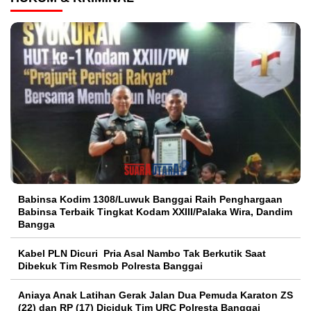
Babinsa Kodim 1308/Luwuk Banggai Raih Penghargaan
Babinsa Terbaik Tingkat Kodam XXIII/Palaka Wira, Dandim
Bangga
Kabel PLN Dicuri Pria Asal Nambo Tak Berkutik Saat
Dibekuk Tim Resmob Polresta Banggai
Aniaya Anak Latihan Gerak Jalan Dua Pemuda Karaton ZS
(22) dan RP (17) Diciduk Tim URC Polresta Banggai