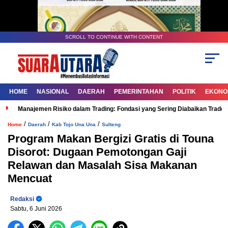
SCROLL TO CONTINUE WITH CONTENT
HOME
NASIONAL
DAERAH
PEMERINTAHAN
POLITIK
EKONOM
Manajemen Risiko dalam Trading: Fondasi yang Sering Diabaikan Trade
/
/
/
Home
Daerah
Kab Tojo Una Una
Sulteng
Program Makan Bergizi Gratis di Touna
Disorot: Dugaan Pemotongan Gaji
Relawan dan Masalah Sisa Makanan
Mencuat
Redaksi
Sabtu, 6 Juni 2026