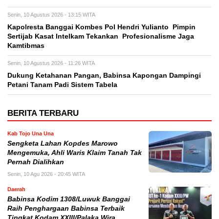
Senin, 10 Agustus 2026 - 13:15 WITA
Kapolresta Banggai Kombes Pol Hendri Yulianto Pimpin
Sertijab Kasat Intelkam Tekankan Profesionalisme Jaga
Kamtibmas
Senin, 10 Agustus 2026 - 11:26 WITA
Dukung Ketahanan Pangan, Babinsa Kapongan Dampingi
Petani Tanam Padi Sistem Tabela
BERITA TERBARU
Kab Tojo Una Una
Sengketa Lahan Kopdes Marowo
Mengemuka, Ahli Waris Klaim Tanah Tak
Pernah Dialihkan
Senin, 10 Agu 2026 - 20:45 WITA
Daerah
Babinsa Kodim 1308/Luwuk Banggai
Raih Penghargaan Babinsa Terbaik
Tingkat Kodam XXIII/Palaka Wira,