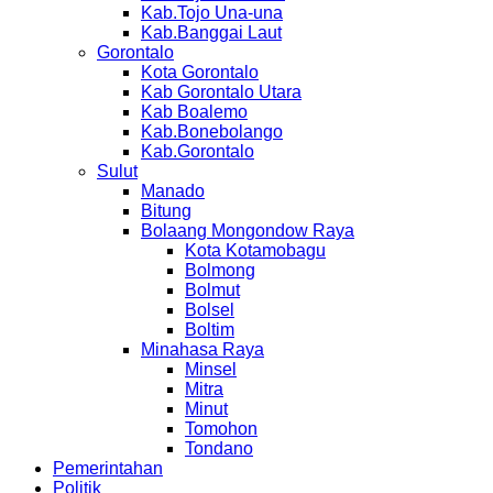
Kab.Tojo Una-una
Kab.Banggai Laut
Gorontalo
Kota Gorontalo
Kab Gorontalo Utara
Kab Boalemo
Kab.Bonebolango
Kab.Gorontalo
Sulut
Manado
Bitung
Bolaang Mongondow Raya
Kota Kotamobagu
Bolmong
Bolmut
Bolsel
Boltim
Minahasa Raya
Minsel
Mitra
Minut
Tomohon
Tondano
Pemerintahan
Politik