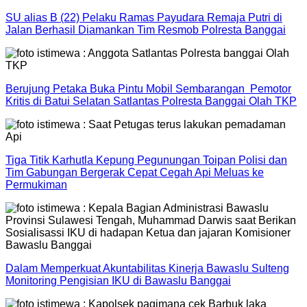
SU alias B (22) Pelaku Ramas Payudara Remaja Putri di
Jalan Berhasil Diamankan Tim Resmob Polresta Banggai
Berujung Petaka Buka Pintu Mobil Sembarangan Pemotor
Kritis di Batui Selatan Satlantas Polresta Banggai Olah TKP
Tiga Titik Karhutla Kepung Pegunungan Toipan Polisi dan
Tim Gabungan Bergerak Cepat Cegah Api Meluas ke
Permukiman
Dalam Memperkuat Akuntabilitas Kinerja Bawaslu Sulteng
Monitoring Pengisian IKU di Bawaslu Banggai