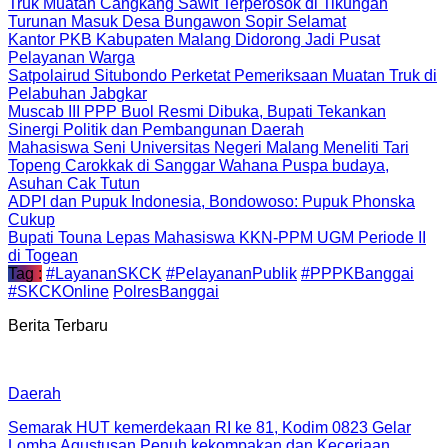
Truk Muatan Cangkang Sawit Terperosok di Tikungan
Turunan Masuk Desa Bungawon Sopir Selamat
Kantor PKB Kabupaten Malang Didorong Jadi Pusat
Pelayanan Warga
Satpolairud Situbondo Perketat Pemeriksaan Muatan Truk di
Pelabuhan Jabgkar
Muscab III PPP Buol Resmi Dibuka, Bupati Tekankan
Sinergi Politik dan Pembangunan Daerah
Mahasiswa Seni Universitas Negeri Malang Meneliti Tari
Topeng Carokkak di Sanggar Wahana Puspa budaya,
Asuhan Cak Tutun
ADPI dan Pupuk Indonesia, Bondowoso: Pupuk Phonska
Cukup
Bupati Touna Lepas Mahasiswa KKN-PPM UGM Periode II
di Togean
Tag :
#LayananSKCK
#PelayananPublik
#PPPKBanggai
#SKCKOnline
PolresBanggai
Berita Terbaru
Daerah
Semarak HUT kemerdekaan RI ke 81, Kodim 0823 Gelar
Lomba Agustusan Penuh kekompakan dan Keceriaan