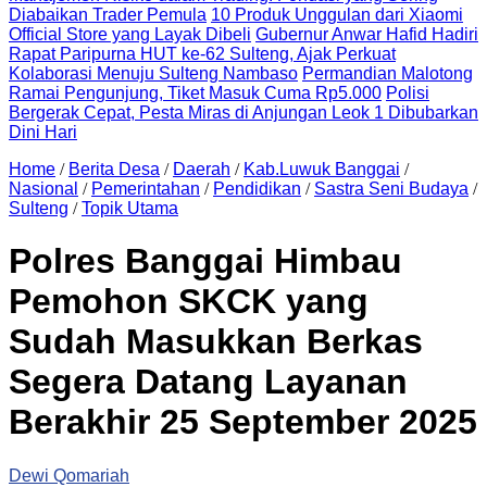
Diabaikan Trader Pemula
10 Produk Unggulan dari Xiaomi
Official Store yang Layak Dibeli
Gubernur Anwar Hafid Hadiri
Rapat Paripurna HUT ke-62 Sulteng, Ajak Perkuat
Kolaborasi Menuju Sulteng Nambaso
Permandian Malotong
Ramai Pengunjung, Tiket Masuk Cuma Rp5.000
Polisi
Bergerak Cepat, Pesta Miras di Anjungan Leok 1 Dibubarkan
Dini Hari
Home
/
Berita Desa
/
Daerah
/
Kab.Luwuk Banggai
/
Nasional
/
Pemerintahan
/
Pendidikan
/
Sastra Seni Budaya
/
Sulteng
/
Topik Utama
Polres Banggai Himbau
Pemohon SKCK yang
Sudah Masukkan Berkas
Segera Datang Layanan
Berakhir 25 September 2025
Dewi Qomariah