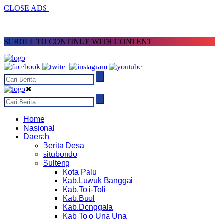
CLOSE ADS
SCROLL TO CONTINUE WITH CONTENT
✖
Home
Nasional
Daerah
Berita Desa
situbondo
Sulteng
Kota Palu
Kab.Luwuk Banggai
Kab.Toli-Toli
Kab.Buol
Kab.Donggala
Kab Tojo Una Una