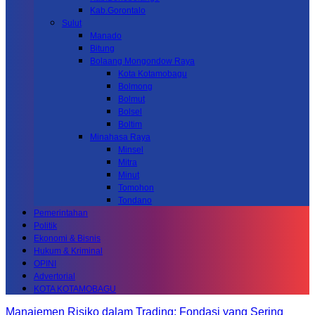
Kab.Gorontalo
Sulut
Manado
Bitung
Bolaang Mongondow Raya
Kota Kotamobagu
Bolmong
Bolmut
Bolsel
Boltim
Minahasa Raya
Minsel
Mitra
Minut
Tomohon
Tondano
Pemerintahan
Politik
Ekonomi & Bisnis
Hukum & Kriminal
OPINI
Advertorial
KOTA KOTAMOBAGU
Manajemen Risiko dalam Trading: Fondasi yang Sering