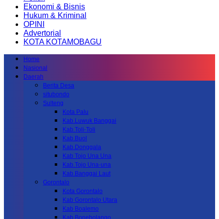
Ekonomi & Bisnis
Hukum & Kriminal
OPINI
Advertorial
KOTA KOTAMOBAGU
Home
Nasional
Daerah
Berita Desa
situbondo
Sulteng
Kota Palu
Kab.Luwuk Banggai
Kab.Toli-Toli
Kab.Buol
Kab.Donggala
Kab Tojo Una Una
Kab.Tojo Una-una
Kab.Banggai Laut
Gorontalo
Kota Gorontalo
Kab Gorontalo Utara
Kab Boalemo
Kab.Bonebolango