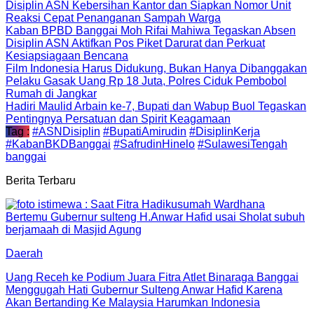
Disiplin ASN Kebersihan Kantor dan Siapkan Nomor Unit
Reaksi Cepat Penanganan Sampah Warga
Kaban BPBD Banggai Moh Rifai Mahiwa Tegaskan Absen
Disiplin ASN Aktifkan Pos Piket Darurat dan Perkuat
Kesiapsiagaan Bencana
Film Indonesia Harus Didukung, Bukan Hanya Dibanggakan
Pelaku Gasak Uang Rp 18 Juta, Polres Ciduk Pembobol
Rumah di Jangkar
Hadiri Maulid Arbain ke-7, Bupati dan Wabup Buol Tegaskan
Pentingnya Persatuan dan Spirit Keagamaan
Tag :
#ASNDisiplin
#BupatiAmirudin
#DisiplinKerja
#KabanBKDBanggai
#SafrudinHinelo
#SulawesiTengah
banggai
Berita Terbaru
Daerah
Uang Receh ke Podium Juara Fitra Atlet Binaraga Banggai
Menggugah Hati Gubernur Sulteng Anwar Hafid Karena
Akan Bertanding Ke Malaysia Harumkan Indonesia