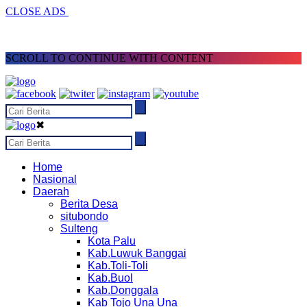
CLOSE ADS
SCROLL TO CONTINUE WITH CONTENT
✖
Home
Nasional
Daerah
Berita Desa
situbondo
Sulteng
Kota Palu
Kab.Luwuk Banggai
Kab.Toli-Toli
Kab.Buol
Kab.Donggala
Kab Tojo Una Una