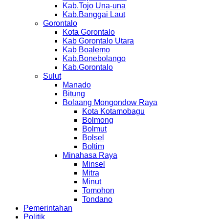
Kab.Tojo Una-una
Kab.Banggai Laut
Gorontalo
Kota Gorontalo
Kab Gorontalo Utara
Kab Boalemo
Kab.Bonebolango
Kab.Gorontalo
Sulut
Manado
Bitung
Bolaang Mongondow Raya
Kota Kotamobagu
Bolmong
Bolmut
Bolsel
Boltim
Minahasa Raya
Minsel
Mitra
Minut
Tomohon
Tondano
Pemerintahan
Politik