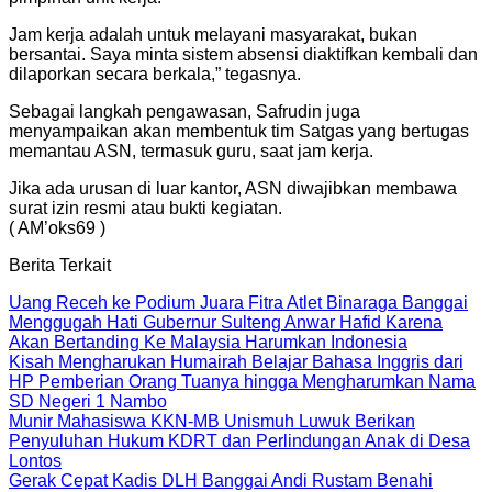
Jam kerja adalah untuk melayani masyarakat, bukan
bersantai. Saya minta sistem absensi diaktifkan kembali dan
dilaporkan secara berkala,” tegasnya.
Sebagai langkah pengawasan, Safrudin juga
menyampaikan akan membentuk tim Satgas yang bertugas
memantau ASN, termasuk guru, saat jam kerja.
Jika ada urusan di luar kantor, ASN diwajibkan membawa
surat izin resmi atau bukti kegiatan.
( AM’oks69 )
Berita Terkait
Uang Receh ke Podium Juara Fitra Atlet Binaraga Banggai
Menggugah Hati Gubernur Sulteng Anwar Hafid Karena
Akan Bertanding Ke Malaysia Harumkan Indonesia
Kisah Mengharukan Humairah Belajar Bahasa Inggris dari
HP Pemberian Orang Tuanya hingga Mengharumkan Nama
SD Negeri 1 Nambo
Munir Mahasiswa KKN-MB Unismuh Luwuk Berikan
Penyuluhan Hukum KDRT dan Perlindungan Anak di Desa
Lontos
Gerak Cepat Kadis DLH Banggai Andi Rustam Benahi