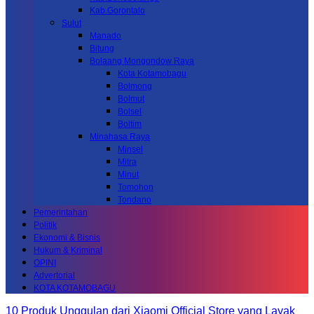
Kab.Gorontalo
Sulut
Manado
Bitung
Bolaang Mongondow Raya
Kota Kotamobagu
Bolmong
Bolmut
Bolsel
Boltim
Minahasa Raya
Minsel
Mitra
Minut
Tomohon
Tondano
Pemerintahan
Politik
Ekonomi & Bisnis
Hukum & Kriminal
OPINI
Advertorial
KOTA KOTAMOBAGU
10 Produk Unggulan dari Xiaomi Official Store yang Layak