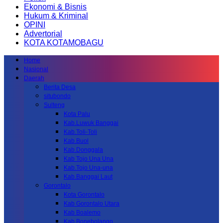
Ekonomi & Bisnis
Hukum & Kriminal
OPINI
Advertorial
KOTA KOTAMOBAGU
Home
Nasional
Daerah
Berita Desa
situbondo
Sulteng
Kota Palu
Kab.Luwuk Banggai
Kab.Toli-Toli
Kab.Buol
Kab.Donggala
Kab Tojo Una Una
Kab.Tojo Una-una
Kab.Banggai Laut
Gorontalo
Kota Gorontalo
Kab Gorontalo Utara
Kab Boalemo
Kab.Bonebolango