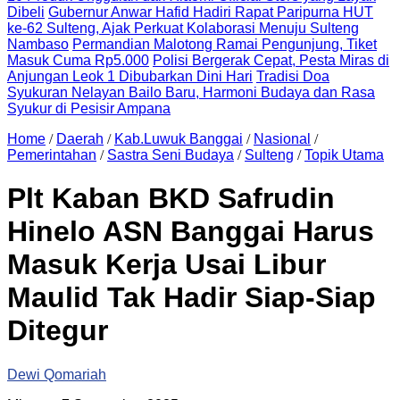
Dibeli
Gubernur Anwar Hafid Hadiri Rapat Paripurna HUT
ke-62 Sulteng, Ajak Perkuat Kolaborasi Menuju Sulteng
Nambaso
Permandian Malotong Ramai Pengunjung, Tiket
Masuk Cuma Rp5.000
Polisi Bergerak Cepat, Pesta Miras di
Anjungan Leok 1 Dibubarkan Dini Hari
Tradisi Doa
Syukuran Nelayan Bailo Baru, Harmoni Budaya dan Rasa
Syukur di Pesisir Ampana
Home
/
Daerah
/
Kab.Luwuk Banggai
/
Nasional
/
Pemerintahan
/
Sastra Seni Budaya
/
Sulteng
/
Topik Utama
Plt Kaban BKD Safrudin
Hinelo ASN Banggai Harus
Masuk Kerja Usai Libur
Maulid Tak Hadir Siap-Siap
Ditegur
Dewi Qomariah