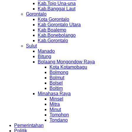
Kab.Tojo Una-una
Kab.Banggai Laut
Gorontalo
Kota Gorontalo
Kab Gorontalo Utara
Kab Boalemo
Kab.Bonebolango
Kab.Gorontalo
Sulut
Manado
Bitung
Bolaang Mongondow Raya
Kota Kotamobagu
Bolmong
Bolmut
Bolsel
Boltim
Minahasa Raya
Minsel
Mitra
Minut
Tomohon
Tondano
Pemerintahan
Politik