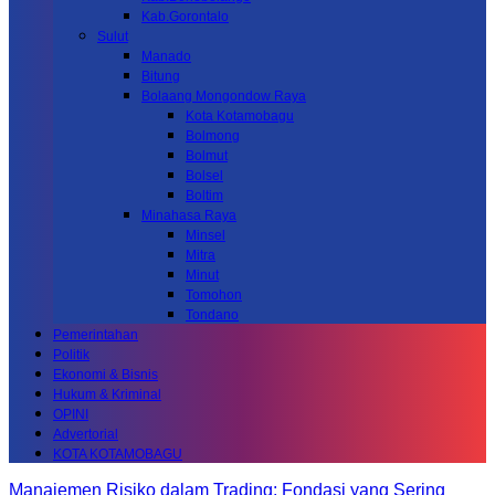
Kab.Gorontalo
Sulut
Manado
Bitung
Bolaang Mongondow Raya
Kota Kotamobagu
Bolmong
Bolmut
Bolsel
Boltim
Minahasa Raya
Minsel
Mitra
Minut
Tomohon
Tondano
Pemerintahan
Politik
Ekonomi & Bisnis
Hukum & Kriminal
OPINI
Advertorial
KOTA KOTAMOBAGU
Manajemen Risiko dalam Trading: Fondasi yang Sering