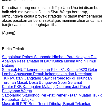
Kehadiran orang nomor satu di Tojo Una-Una ini disambut
baik oleh masyarakat Dusun Sivu. Warga berharap,
rampungnya kedua proyek strategis ini dapat memperlancar
akses pasokan air bersih sekaligus meminimalisir ancaman
banjir saat musim penghujan tiba.
(Agung)
Berita Terkait
Satpolairud Polres Situbondo Himbau Para Nelayan Tak
Abaikan Keselamatan di Laut Ketika Musim Angin Timur
Datang
Semarak HUT kemerdekaan RI ke 81, Kodim 0823 Gelar
Lomba Agustusan Penuh kekompakan dan Keceriaan
Truk Muatan Cangkang Sawit Terperosok di Tikungan
Turunan Masuk Desa Bungawon Sopir Selamat
Kantor PKB Kabupaten Malang Didorong Jadi Pusat
Pelayanan Warga
Satpolairud Situbondo Perketat Pemeriksaan Muatan Truk di
Pelabuhan Jabgkar
Muscab III PPP Buol Resmi Dibuka, Bupati Tekankan