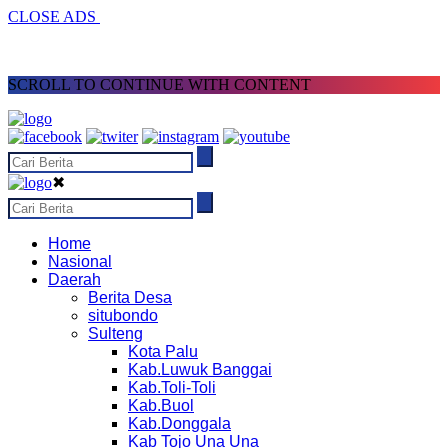
CLOSE ADS
SCROLL TO CONTINUE WITH CONTENT
✖
Home
Nasional
Daerah
Berita Desa
situbondo
Sulteng
Kota Palu
Kab.Luwuk Banggai
Kab.Toli-Toli
Kab.Buol
Kab.Donggala
Kab Tojo Una Una