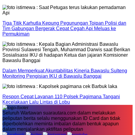
Tiga Titik Karhutla Kepung Pegunungan Toipan Polisi dan
Tim Gabungan Bergerak Cepat Cegah Api Meluas ke
Permukiman
Dalam Memperkuat Akuntabilitas Kinerja Bawaslu Sulteng
Monitoring Pengisian IKU di Bawaslu Banggai
Respon Cepat Layanan 110 Polsek Pagimana Tangani
Kecelakaan Lalu Lintas di Lobu
Seluruh Wartawan suarautara.com dalam melakukan
peliputan berita selalu menggunakan ID Card dan tidak
diperbolehkan meminta imbalan dalam bentuk apapun
dalam menjalankan aktifitas peliputan