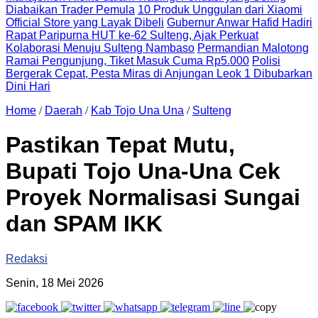
Diabaikan Trader Pemula
10 Produk Unggulan dari Xiaomi
Official Store yang Layak Dibeli
Gubernur Anwar Hafid Hadiri
Rapat Paripurna HUT ke-62 Sulteng, Ajak Perkuat
Kolaborasi Menuju Sulteng Nambaso
Permandian Malotong
Ramai Pengunjung, Tiket Masuk Cuma Rp5.000
Polisi
Bergerak Cepat, Pesta Miras di Anjungan Leok 1 Dibubarkan
Dini Hari
Home
/
Daerah
/
Kab Tojo Una Una
/
Sulteng
Pastikan Tepat Mutu,
Bupati Tojo Una-Una Cek
Proyek Normalisasi Sungai
dan SPAM IKK
Redaksi
Senin, 18 Mei 2026