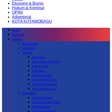
Ekonomi & Bisnis
Hukum & Kriminal
OPINI
Advertorial
KOTA KOTAMOBAGU
Home
Nasional
Daerah
Berita Desa
situbondo
Sulteng
Kota Palu
Kab.Luwuk Banggai
Kab.Toli-Toli
Kab.Buol
Kab.Donggala
Kab Tojo Una Una
Kab.Tojo Una-una
Kab.Banggai Laut
Gorontalo
Kota Gorontalo
Kab Gorontalo Utara
Kab Boalemo
Kab.Bonebolango