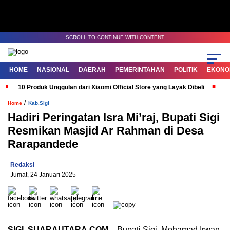
SCROLL TO CONTINUE WITH CONTENT
HOME
NASIONAL
DAERAH
PEMERINTAHAN
POLITIK
EKONOM
10 Produk Unggulan dari Xiaomi Official Store yang Layak Dibeli
G
/
Home
Kab.Sigi
Hadiri Peringatan Isra Mi’raj, Bupati Sigi
Resmikan Masjid Ar Rahman di Desa
Rarapandede
Redaksi
Jumat, 24 Januari 2025
SIGI, SUARAUTARA.COM
– Bupati Sigi, Mohamad Irwan,