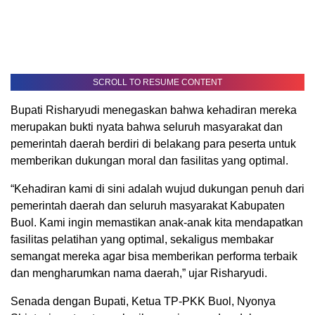
pemerintah daerah dan seluruh masyarakat Kabupaten
Buol. Kami ingin memastikan anak-anak kita mendapatkan
fasilitas pelatihan yang optimal, sekaligus membakar
semangat mereka agar bisa memberikan performa terbaik
dan mengharumkan nama daerah,” ujar Risharyudi.
Senada dengan Bupati, Ketua TP-PKK Buol, Nyonya
Shinta, juga turut memberikan wejangan dan dukungan
penuh kasih sayang layaknya seorang ibu. Ia berpesan
agar para peserta tetap tenang, tidak merasa terbebani,
menjaga kesehatan fisik, serta terus berdoa selama masa
pelatihan hingga kompetisi dimulai.
Suasana kebersamaan yang erat dan penuh kekeluargaan
sangat terasa dalam kunjungan tersebut. Bupati dan
Nyonya Shinta juga menyempatkan diri berbaur dan
berfoto bersama para ustaz, pendamping, serta peserta
cilik yang mengenakan seragam rompi latihan.***