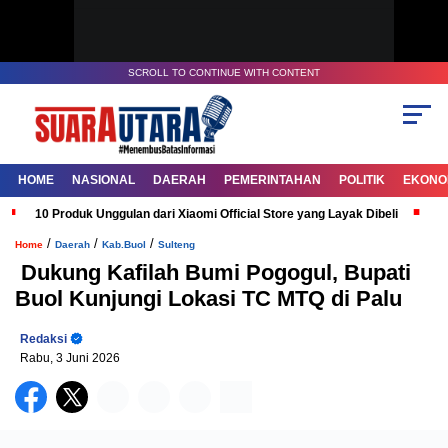
SCROLL TO CONTINUE WITH CONTENT
HOME
NASIONAL
DAERAH
PEMERINTAHAN
POLITIK
EKONOM
10 Produk Unggulan dari Xiaomi Official Store yang Layak Dibeli
G
/
/
/
Home
Daerah
Kab.Buol
Sulteng
Dukung Kafilah Bumi Pogogul, Bupati
Buol Kunjungi Lokasi TC MTQ di Palu
Redaksi
Rabu, 3 Juni 2026