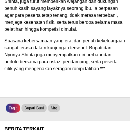
Tag :
Bupati Buol
Mtq
BERITA TERKAIT
Jumat, 7 Agustus 2026 - 00:46 WITA
Uang Receh ke Podium Juara Fitra Atlet Binaraga Banggai
Menggugah Hati Gubernur Sulteng Anwar Hafid Karena Akan
Bertanding Ke Malaysia Harumkan Indonesia
Kamis, 6 Agustus 2026 - 21:01 WITA
Kisah Mengharukan Humairah Belajar Bahasa Inggris dari HP
Pemberian Orang Tuanya hingga Mengharumkan Nama SD
Negeri 1 Nambo
Kamis, 6 Agustus 2026 - 17:17 WITA
Munir Mahasiswa KKN-MB Unismuh Luwuk Berikan
Penyuluhan Hukum KDRT dan Perlindungan Anak di Desa