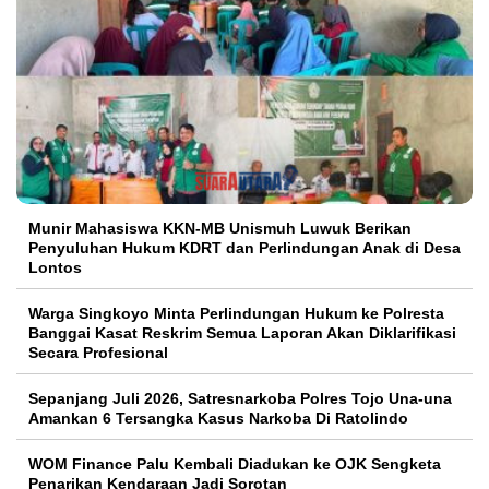
Warga Singkoyo Minta Perlindungan Hukum ke Polresta
Banggai Kasat Reskrim Semua Laporan Akan Diklarifikasi
Secara Profesional
Sepanjang Juli 2026, Satresnarkoba Polres Tojo Una-una
Amankan 6 Tersangka Kasus Narkoba Di Ratolindo
WOM Finance Palu Kembali Diadukan ke OJK Sengketa
Penarikan Kendaraan Jadi Sorotan
Polresta Banggai Ingatkan Tak Ada Aturan Debt Collector
Tarik Paksa Kendaraan di Jalan Bisa Dipidana
Papa Muda di Balantak Utara Segera Disidang Kasus
Pencabulan Anak Masuk Tahap II Kejaksaan
Respon Cepat Laporan Warga Kasat Samapta Polresta
Banggai Bubarkan Balap Liar dan Mobil Parkir di Area
Gelap Bandara