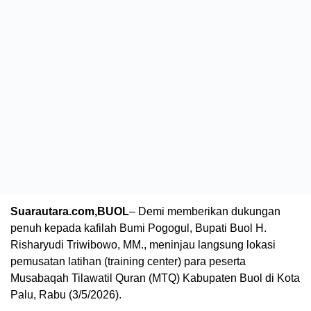
Suarautara.com,BUOL
– Demi memberikan dukungan
penuh kepada kafilah Bumi Pogogul, Bupati Buol H.
Risharyudi Triwibowo, MM., meninjau langsung lokasi
pemusatan latihan (training center) para peserta
Musabaqah Tilawatil Quran (MTQ) Kabupaten Buol di Kota
Palu, Rabu (3/5/2026).
Kunjungan ini menegaskan komitmen pemerintah daerah
dalam mengawal persiapan para peserta sebelum berlaga
di tingkat yang lebih tinggi.
Dalam kunjungan tersebut, Bupati didampingi Ketua Tim
Penggerak PKK Kabupaten Buol, Nyonya Shinta.
Kehadiran pasangan pemimpin daerah ini disambut
hangat oleh para peserta, pelatih, serta tim official di lokasi
karantina.
ADVERTISEMENT