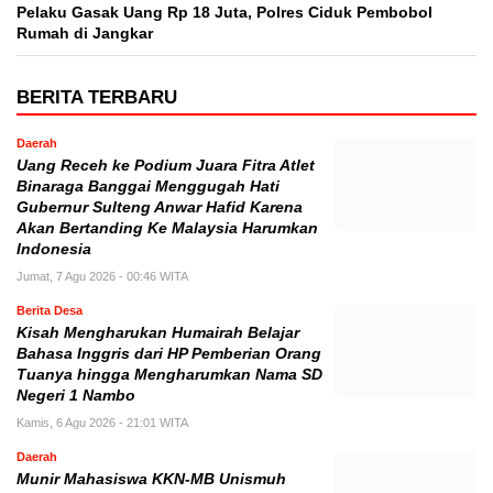
Kisah Mengharukan Humairah Belajar
Bahasa Inggris dari HP Pemberian Orang
Tuanya hingga Mengharumkan Nama SD
Negeri 1 Nambo
Kamis, 6 Agu 2026 - 21:01 WITA
Daerah
Munir Mahasiswa KKN-MB Unismuh
Luwuk Berikan Penyuluhan Hukum
KDRT dan Perlindungan Anak di Desa
Lontos
Kamis, 6 Agu 2026 - 17:17 WITA
Daerah
Gerak Cepat Kadis DLH Banggai Andi
Rustam Benahi Disiplin ASN Kebersihan
Kantor dan Siapkan Nomor Unit Reaksi
Cepat Penanganan Sampah Warga
Kamis, 6 Agu 2026 - 16:10 WITA
Berita Desa
Babinsa Koramil Kapongan Tinjau
Lokasi Kebakaran Rumah Warga di Desa