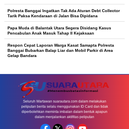
Seluruh Wartawan suarautara.com dalam melakukan
peliputan berita selalu menggunakan ID Card dan tidak
diperbolehkan meminta imbalan dalam bentuk apapun
dalam menjalankan aktifitas peliputan
REDAKSI
KODE ETIK
PEDOMAN MEDIA SIBER
RATE IKLAN
STATUS MEDIA : DIDAFTARKAN DI DEWAN PERS
COPYRIGHT © 2026 SUARAUTARA.COM - ALL RIGHTS RESERVED