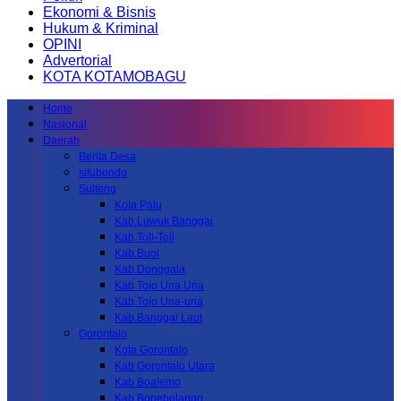
Ekonomi & Bisnis
Hukum & Kriminal
OPINI
Advertorial
KOTA KOTAMOBAGU
Home
Nasional
Daerah
Berita Desa
situbondo
Sulteng
Kota Palu
Kab.Luwuk Banggai
Kab.Toli-Toli
Kab.Buol
Kab.Donggala
Kab Tojo Una Una
Kab.Tojo Una-una
Kab.Banggai Laut
Gorontalo
Kota Gorontalo
Kab Gorontalo Utara
Kab Boalemo
Kab.Bonebolango