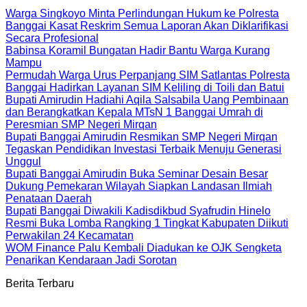
Warga Singkoyo Minta Perlindungan Hukum ke Polresta
Banggai Kasat Reskrim Semua Laporan Akan Diklarifikasi
Secara Profesional
Babinsa Koramil Bungatan Hadir Bantu Warga Kurang
Mampu
Permudah Warga Urus Perpanjang SIM Satlantas Polresta
Banggai Hadirkan Layanan SIM Keliling di Toili dan Batui
Bupati Amirudin Hadiahi Aqila Salsabila Uang Pembinaan
dan Berangkatkan Kepala MTsN 1 Banggai Umrah di
Peresmian SMP Negeri Mirqan
Bupati Banggai Amirudin Resmikan SMP Negeri Mirqan
Tegaskan Pendidikan Investasi Terbaik Menuju Generasi
Unggul
Bupati Banggai Amirudin Buka Seminar Desain Besar
Dukung Pemekaran Wilayah Siapkan Landasan Ilmiah
Penataan Daerah
Bupati Banggai Diwakili Kadisdikbud Syafrudin Hinelo
Resmi Buka Lomba Rangking 1 Tingkat Kabupaten Diikuti
Perwakilan 24 Kecamatan
WOM Finance Palu Kembali Diadukan ke OJK Sengketa
Penarikan Kendaraan Jadi Sorotan
Berita Terbaru