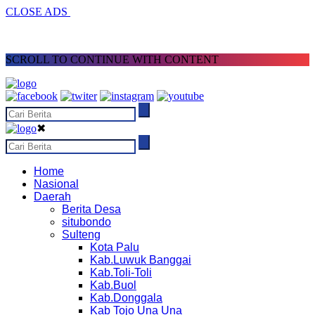
CLOSE ADS
SCROLL TO CONTINUE WITH CONTENT
✖
Home
Nasional
Daerah
Berita Desa
situbondo
Sulteng
Kota Palu
Kab.Luwuk Banggai
Kab.Toli-Toli
Kab.Buol
Kab.Donggala
Kab Tojo Una Una