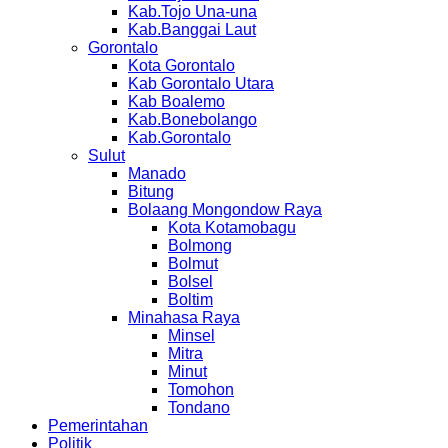
Kab.Tojo Una-una
Kab.Banggai Laut
Gorontalo
Kota Gorontalo
Kab Gorontalo Utara
Kab Boalemo
Kab.Bonebolango
Kab.Gorontalo
Sulut
Manado
Bitung
Bolaang Mongondow Raya
Kota Kotamobagu
Bolmong
Bolmut
Bolsel
Boltim
Minahasa Raya
Minsel
Mitra
Minut
Tomohon
Tondano
Pemerintahan
Politik