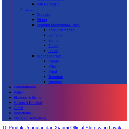
Kab.Gorontalo
Sulut
Manado
Bitung
Bolaang Mongondow Raya
Kota Kotamobagu
Bolmong
Bolmut
Bolsel
Boltim
Minahasa Raya
Minsel
Mitra
Minut
Tomohon
Tondano
Pemerintahan
Politik
Ekonomi & Bisnis
Hukum & Kriminal
OPINI
Advertorial
KOTA KOTAMOBAGU
10 Produk Unggulan dari Xiaomi Official Store yang Layak