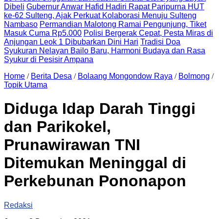
Dibeli
Gubernur Anwar Hafid Hadiri Rapat Paripurna HUT
ke-62 Sulteng, Ajak Perkuat Kolaborasi Menuju Sulteng
Nambaso
Permandian Malotong Ramai Pengunjung, Tiket
Masuk Cuma Rp5.000
Polisi Bergerak Cepat, Pesta Miras di
Anjungan Leok 1 Dibubarkan Dini Hari
Tradisi Doa
Syukuran Nelayan Bailo Baru, Harmoni Budaya dan Rasa
Syukur di Pesisir Ampana
Home
/
Berita Desa
/
Bolaang Mongondow Raya
/
Bolmong
/
Topik Utama
Diduga Idap Darah Tinggi
dan Parikokel,
Prunawirawan TNI
Ditemukan Meninggal di
Perkebunan Pononapon
Redaksi