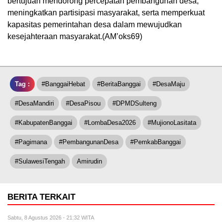
bertujuan mendorong percepatan pembangunan desa,
meningkatkan partisipasi masyarakat, serta memperkuat
kapasitas pemerintahan desa dalam mewujudkan
kesejahteraan masyarakat.(AM’oks69)
Tag :
#BanggaiHebat
#BeritaBanggai
#DesaMaju
#DesaMandiri
#DesaPisou
#DPMDSulteng
#KabupatenBanggai
#LombaDesa2026
#MujionoLasitata
#Pagimana
#PembangunanDesa
#PemkabBanggai
#SulawesiTengah
Amirudin
BERITA TERKAIT
Sabtu, 8 Agustus 2026 - 21:32 WITA