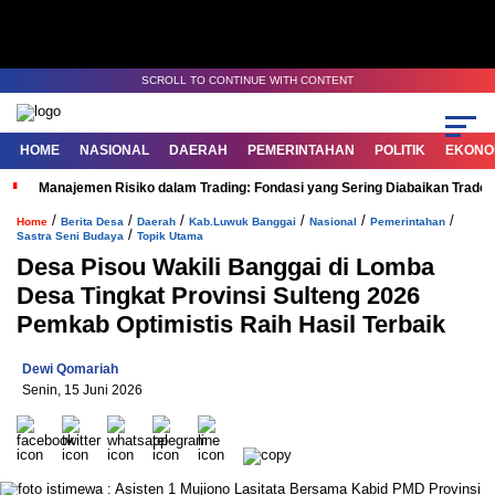
SCROLL TO CONTINUE WITH CONTENT
HOME
NASIONAL
DAERAH
PEMERINTAHAN
POLITIK
EKONOM
Manajemen Risiko dalam Trading: Fondasi yang Sering Diabaikan Trade
/
/
/
/
/
/
Home
Berita Desa
Daerah
Kab.Luwuk Banggai
Nasional
Pemerintahan
/
Sastra Seni Budaya
Topik Utama
Desa Pisou Wakili Banggai di Lomba
Desa Tingkat Provinsi Sulteng 2026
Pemkab Optimistis Raih Hasil Terbaik
Dewi Qomariah
Senin, 15 Juni 2026