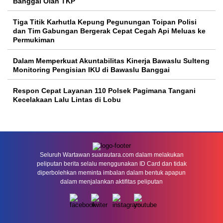
Banggai Olah TKP
Tiga Titik Karhutla Kepung Pegunungan Toipan Polisi
dan Tim Gabungan Bergerak Cepat Cegah Api Meluas ke
Permukiman
Dalam Memperkuat Akuntabilitas Kinerja Bawaslu Sulteng
Monitoring Pengisian IKU di Bawaslu Banggai
Respon Cepat Layanan 110 Polsek Pagimana Tangani
Kecelakaan Lalu Lintas di Lobu
Seluruh Wartawan suarautara.com dalam melakukan
peliputan berita selalu menggunakan ID Card dan tidak
diperbolehkan meminta imbalan dalam bentuk apapun
dalam menjalankan aktifitas peliputan