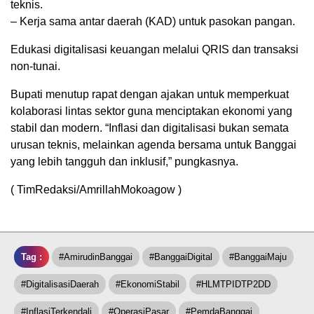
teknis.
– Kerja sama antar daerah (KAD) untuk pasokan pangan.
Edukasi digitalisasi keuangan melalui QRIS dan transaksi
non-tunai.
Bupati menutup rapat dengan ajakan untuk memperkuat
kolaborasi lintas sektor guna menciptakan ekonomi yang
stabil dan modern. “Inflasi dan digitalisasi bukan semata
urusan teknis, melainkan agenda bersama untuk Banggai
yang lebih tangguh dan inklusif,” pungkasnya.
( TimRedaksi/AmrillahMokoagow )
Tag :
#AmirudinBanggai
#BanggaiDigital
#BanggaiMaju
#DigitalisasiDaerah
#EkonomiStabil
#HLMTPIDTP2DD
#InflasiTerkendali
#OperasiPasar
#PemdaBanggai