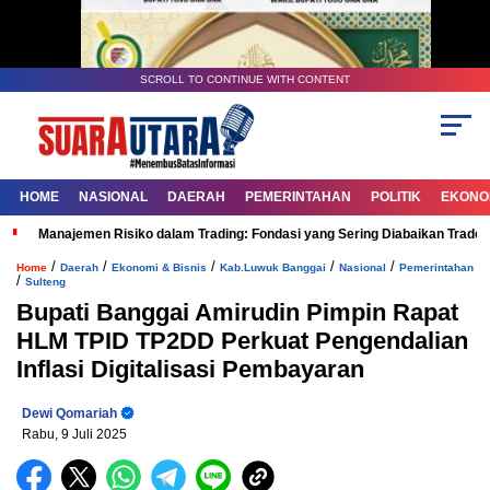
SCROLL TO CONTINUE WITH CONTENT
HOME
NASIONAL
DAERAH
PEMERINTAHAN
POLITIK
EKONOM
Manajemen Risiko dalam Trading: Fondasi yang Sering Diabaikan Trade
/
/
/
/
/
Home
Daerah
Ekonomi & Bisnis
Kab.Luwuk Banggai
Nasional
Pemerintahan
/
Sulteng
Bupati Banggai Amirudin Pimpin Rapat
HLM TPID TP2DD Perkuat Pengendalian
Inflasi Digitalisasi Pembayaran
Dewi Qomariah
Rabu, 9 Juli 2025