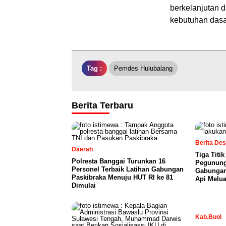
berkelanjutan 
kebutuhan dasa
Tag :
Pemdes Hulubalang
Berita Terbaru
Berita De
Daerah
Tiga Titi
Polresta Banggai Turunkan 16
Pegunung
Personel Terbaik Latihan Gabungan
Gabungan
Paskibraka Menuju HUT RI ke 81
Api Melu
Dimulai
Kab.Buol