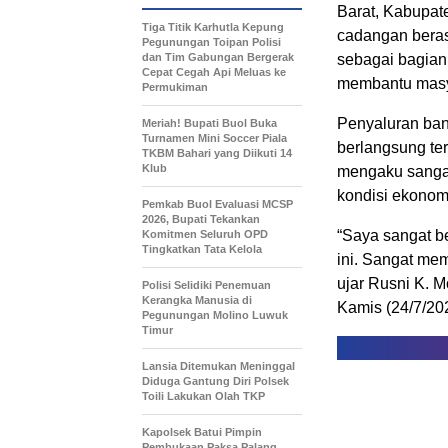
Barat, Kabupat
Tiga Titik Karhutla Kepung
cadangan beras
Pegunungan Toipan Polisi
dan Tim Gabungan Bergerak
sebagai bagian
Cepat Cegah Api Meluas ke
membantu masya
Permukiman
Penyaluran ban
Meriah! Bupati Buol Buka
Turnamen Mini Soccer Piala
berlangsung ter
TKBM Bahari yang Diikuti 14
Klub
mengaku sangat 
kondisi ekonom
Pemkab Buol Evaluasi MCSP
2026, Bupati Tekankan
“Saya sangat b
Komitmen Seluruh OPD
Tingkatkan Tata Kelola
ini. Sangat mem
ujar Rusni K. 
Polisi Selidiki Penemuan
Kerangka Manusia di
Kamis (24/7/20
Pegunungan Molino Luwuk
Timur
Lansia Ditemukan Meninggal
Diduga Gantung Diri Polsek
Toili Lakukan Olah TKP
Kapolsek Batui Pimpin
Pembukaan Paksa Palang