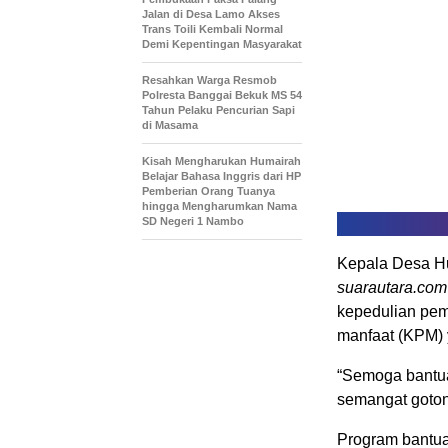
Jalan di Desa Lamo Akses
Trans Toili Kembali Normal
Demi Kepentingan Masyarakat
Resahkan Warga Resmob
Polresta Banggai Bekuk MS 54
Tahun Pelaku Pencurian Sapi
di Masama
Kisah Mengharukan Humairah
Belajar Bahasa Inggris dari HP
Pemberian Orang Tuanya
hingga Mengharumkan Nama
SD Negeri 1 Nambo
Kepala Desa Hu
suarautara.co
kepedulian pem
manfaat (KPM) y
“Semoga bantua
semangat goton
Program bantua