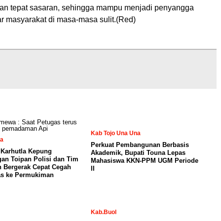
dan tepat sasaran, sehingga mampu menjadi penyangga
r masyarakat di masa-masa sulit.(Red)
Kab Tojo Una Una
sa
Perkuat Pembangunan Berbasis
k Karhutla Kepung
Akademik, Bupati Touna Lepas
an Toipan Polisi dan Tim
Mahasiswa KKN-PPM UGM Periode
 Bergerak Cepat Cegah
II
as ke Permukiman
Kab.Buol