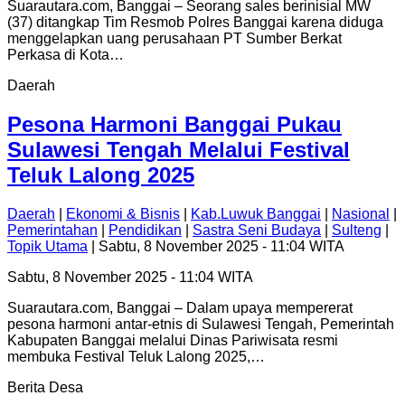
Suarautara.com, Banggai – Seorang sales berinisial MW
(37) ditangkap Tim Resmob Polres Banggai karena diduga
menggelapkan uang perusahaan PT Sumber Berkat
Perkasa di Kota…
Daerah
Pesona Harmoni Banggai Pukau
Sulawesi Tengah Melalui Festival
Teluk Lalong 2025
Daerah
|
Ekonomi & Bisnis
|
Kab.Luwuk Banggai
|
Nasional
|
Pemerintahan
|
Pendidikan
|
Sastra Seni Budaya
|
Sulteng
|
Topik Utama
| Sabtu, 8 November 2025 - 11:04 WITA
Sabtu, 8 November 2025 - 11:04 WITA
Suarautara.com, Banggai – Dalam upaya mempererat
pesona harmoni antar-etnis di Sulawesi Tengah, Pemerintah
Kabupaten Banggai melalui Dinas Pariwisata resmi
membuka Festival Teluk Lalong 2025,…
Berita Desa