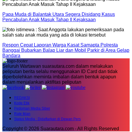
Papa Muda di Balantak Utara Segera Disidang Kasus
Pencabulan Anak Masuk Tahap II Kejaksaan
Respon Cepat Laporan Warga Kasat Samapta Polresta
Banggai Bubarkan Balap Liar dan Mobil Parkir di Area Gelap
Bandara
Seluruh Wartawan suarautara.com dalam melakukan
peliputan berita selalu menggunakan ID Card dan tidak
diperbolehkan meminta imbalan dalam bentuk apapun
dalam menjalankan aktifitas peliputan
REDAKSI
Kode Etik
Pedoman Media Siber
Rate Iklan
Status Media : Didaftarkan di Dewan Pers
Copyright © 2026 Suarautara.com - All Rights Reserved