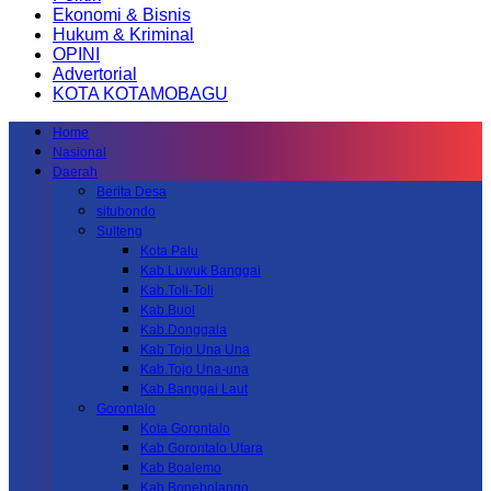
Ekonomi & Bisnis
Hukum & Kriminal
OPINI
Advertorial
KOTA KOTAMOBAGU
Home
Nasional
Daerah
Berita Desa
situbondo
Sulteng
Kota Palu
Kab.Luwuk Banggai
Kab.Toli-Toli
Kab.Buol
Kab.Donggala
Kab Tojo Una Una
Kab.Tojo Una-una
Kab.Banggai Laut
Gorontalo
Kota Gorontalo
Kab Gorontalo Utara
Kab Boalemo
Kab.Bonebolango