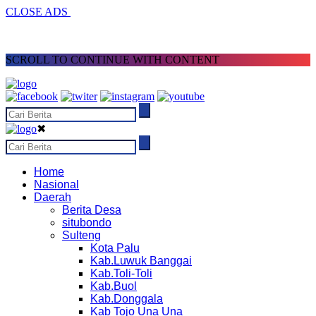
CLOSE ADS
SCROLL TO CONTINUE WITH CONTENT
✖
Home
Nasional
Daerah
Berita Desa
situbondo
Sulteng
Kota Palu
Kab.Luwuk Banggai
Kab.Toli-Toli
Kab.Buol
Kab.Donggala
Kab Tojo Una Una