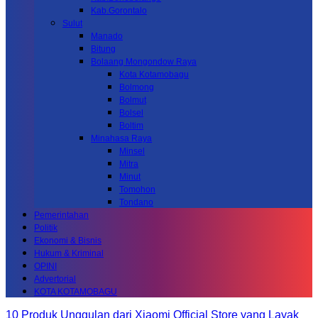
Kab.Gorontalo
Sulut
Manado
Bitung
Bolaang Mongondow Raya
Kota Kotamobagu
Bolmong
Bolmut
Bolsel
Boltim
Minahasa Raya
Minsel
Mitra
Minut
Tomohon
Tondano
Pemerintahan
Politik
Ekonomi & Bisnis
Hukum & Kriminal
OPINI
Advertorial
KOTA KOTAMOBAGU
10 Produk Unggulan dari Xiaomi Official Store yang Layak