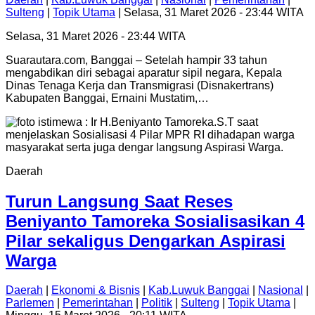
Sulteng
|
Topik Utama
| Selasa, 31 Maret 2026 - 23:44 WITA
Selasa, 31 Maret 2026 - 23:44 WITA
Suarautara.com, Banggai – Setelah hampir 33 tahun
mengabdikan diri sebagai aparatur sipil negara, Kepala
Dinas Tenaga Kerja dan Transmigrasi (Disnakertrans)
Kabupaten Banggai, Ernaini Mustatim,…
Daerah
Turun Langsung Saat Reses
Beniyanto Tamoreka Sosialisasikan 4
Pilar sekaligus Dengarkan Aspirasi
Warga
Daerah
|
Ekonomi & Bisnis
|
Kab.Luwuk Banggai
|
Nasional
|
Parlemen
|
Pemerintahan
|
Politik
|
Sulteng
|
Topik Utama
|