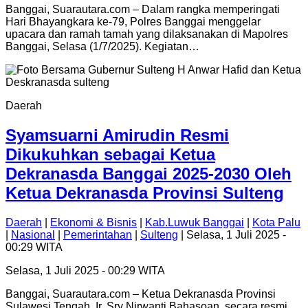
Banggai, Suarautara.com – Dalam rangka memperingati
Hari Bhayangkara ke-79, Polres Banggai menggelar
upacara dan ramah tamah yang dilaksanakan di Mapolres
Banggai, Selasa (1/7/2025). Kegiatan…
Daerah
Syamsuarni Amirudin Resmi
Dikukuhkan sebagai Ketua
Dekranasda Banggai 2025-2030 Oleh
Ketua Dekranasda Provinsi Sulteng
Daerah
|
Ekonomi & Bisnis
|
Kab.Luwuk Banggai
|
Kota Palu
|
Nasional
|
Pemerintahan
|
Sulteng
| Selasa, 1 Juli 2025 -
00:29 WITA
Selasa, 1 Juli 2025 - 00:29 WITA
Banggai, Suarautara.com – Ketua Dekranasda Provinsi
Sulawesi Tengah, Ir. Sry Nirwanti Bahasoan, secara resmi