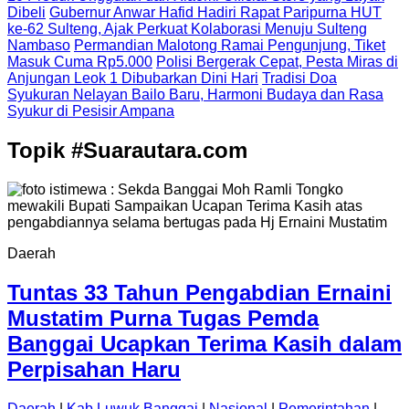
Dibeli
Gubernur Anwar Hafid Hadiri Rapat Paripurna HUT
ke-62 Sulteng, Ajak Perkuat Kolaborasi Menuju Sulteng
Nambaso
Permandian Malotong Ramai Pengunjung, Tiket
Masuk Cuma Rp5.000
Polisi Bergerak Cepat, Pesta Miras di
Anjungan Leok 1 Dibubarkan Dini Hari
Tradisi Doa
Syukuran Nelayan Bailo Baru, Harmoni Budaya dan Rasa
Syukur di Pesisir Ampana
Topik
#Suarautara.com
Daerah
Tuntas 33 Tahun Pengabdian Ernaini
Mustatim Purna Tugas Pemda
Banggai Ucapkan Terima Kasih dalam
Perpisahan Haru
Daerah
|
Kab.Luwuk Banggai
|
Nasional
|
Pemerintahan
|