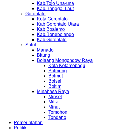
Kab.Tojo Una-una
Kab.Banggai Laut
Gorontalo
Kota Gorontalo
Kab Gorontalo Utara
Kab Boalemo
Kab.Bonebolango
Kab.Gorontalo
Sulut
Manado
Bitung
Bolaang Mongondow Raya
Kota Kotamobagu
Bolmong
Bolmut
Bolsel
Boltim
Minahasa Raya
Minsel
Mitra
Minut
Tomohon
Tondano
Pemerintahan
Politik