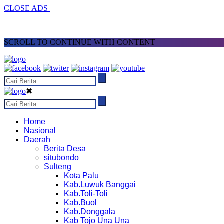
CLOSE ADS
SCROLL TO CONTINUE WITH CONTENT
✖
Home
Nasional
Daerah
Berita Desa
situbondo
Sulteng
Kota Palu
Kab.Luwuk Banggai
Kab.Toli-Toli
Kab.Buol
Kab.Donggala
Kab Tojo Una Una