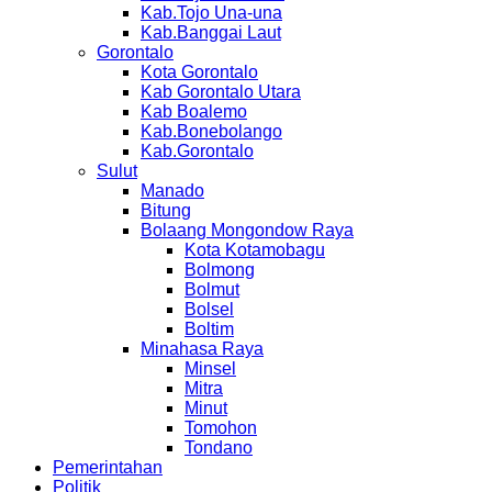
Kab.Tojo Una-una
Kab.Banggai Laut
Gorontalo
Kota Gorontalo
Kab Gorontalo Utara
Kab Boalemo
Kab.Bonebolango
Kab.Gorontalo
Sulut
Manado
Bitung
Bolaang Mongondow Raya
Kota Kotamobagu
Bolmong
Bolmut
Bolsel
Boltim
Minahasa Raya
Minsel
Mitra
Minut
Tomohon
Tondano
Pemerintahan
Politik