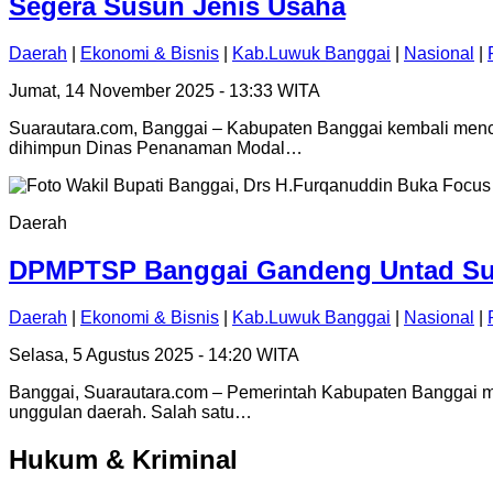
Segera Susun Jenis Usaha
Daerah
|
Ekonomi & Bisnis
|
Kab.Luwuk Banggai
|
Nasional
|
Jumat, 14 November 2025 - 13:33 WITA
Suarautara.com, Banggai – Kabupaten Banggai kembali menc
dihimpun Dinas Penanaman Modal…
Daerah
DPMPTSP Banggai Gandeng Untad Susu
Daerah
|
Ekonomi & Bisnis
|
Kab.Luwuk Banggai
|
Nasional
|
Selasa, 5 Agustus 2025 - 14:20 WITA
Banggai, Suarautara.com – Pemerintah Kabupaten Banggai 
unggulan daerah. Salah satu…
Hukum & Kriminal