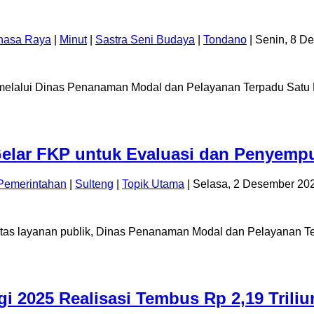
hasa Raya
|
Minut
|
Sastra Seni Budaya
|
Tondano
| Senin, 8 D
melalui Dinas Penanaman Modal dan Pelayanan Terpadu Satu
lar FKP untuk Evaluasi dan Penyempur
Pemerintahan
|
Sulteng
|
Topik Utama
| Selasa, 2 Desember 20
itas layanan publik, Dinas Penanaman Modal dan Pelayanan 
gi 2025 Realisasi Tembus Rp 2,19 Tril