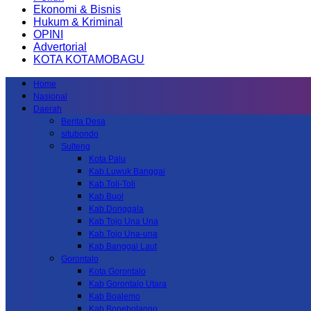
Ekonomi & Bisnis
Hukum & Kriminal
OPINI
Advertorial
KOTA KOTAMOBAGU
Home
Nasional
Daerah
Berita Desa
situbondo
Sulteng
Kota Palu
Kab.Luwuk Banggai
Kab.Toli-Toli
Kab.Buol
Kab.Donggala
Kab Tojo Una Una
Kab.Tojo Una-una
Kab.Banggai Laut
Gorontalo
Kota Gorontalo
Kab Gorontalo Utara
Kab Boalemo
Kab.Bonebolango