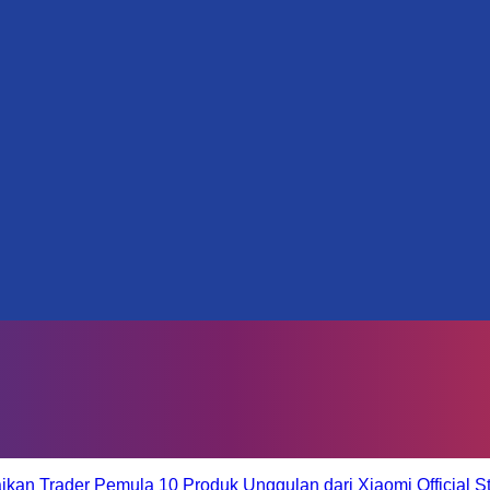
aikan Trader Pemula
10 Produk Unggulan dari Xiaomi Official S