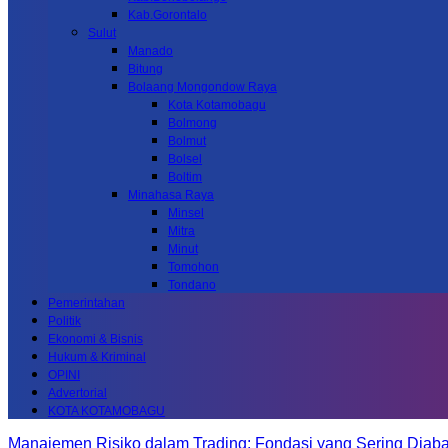
Kab.Gorontalo
Sulut
Manado
Bitung
Bolaang Mongondow Raya
Kota Kotamobagu
Bolmong
Bolmut
Bolsel
Boltim
Minahasa Raya
Minsel
Mitra
Minut
Tomohon
Tondano
Pemerintahan
Politik
Ekonomi & Bisnis
Hukum & Kriminal
OPINI
Advertorial
KOTA KOTAMOBAGU
Manajemen Risiko dalam Trading: Fondasi yang Sering Diab