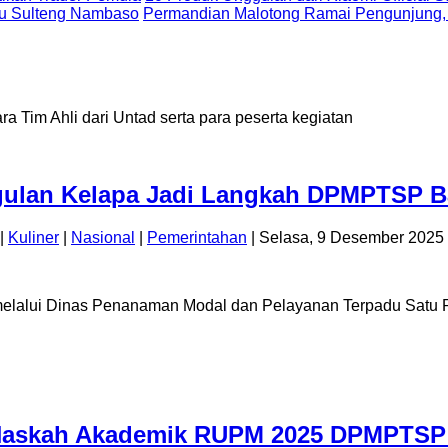
uju Sulteng Nambaso
Permandian Malotong Ramai Pengunjung,
ggulan Kelapa Jadi Langkah DPMPTSP Ba
|
Kuliner
|
Nasional
|
Pemerintahan
| Selasa, 9 Desember 2025 
melalui Dinas Penanaman Modal dan Pelayanan Terpadu Satu 
 Naskah Akademik RUPM 2025 DPMPTSP S