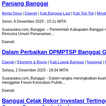
Panjang Banggai
Berita Desa
|
Daerah
|
Kab.Banggai Laut
|
Kab.Toli-Toli
|
Mina
Senin, 8 Desember 2025 - 15:11 WITA
Suarautara.com, Banggai – Pemerintah Kabupaten Banggai 
Rencana Umum Penanaman…
Daerah
Dalam Perbaikan DPMPTSP Banggai Ge
Daerah
|
Ekonomi & Bisnis
|
Kab.Luwuk Banggai
|
Nasional
|
Selasa, 2 Desember 2025 - 19:34 WITA
Suarautara.com, Banggai – Dalam rangka meningkatkan kual
menggelar Forum Konsultasi Publik…
Daerah
Banggai Cetak Rekor Investasi Terting