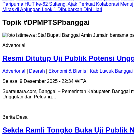
Paripurna HUT ke-62 Sulteng, Ajak Perkuat Kolaborasi Men
Miras di Anjungan Leok 1 Dibubarkan Dini Hari
Topik
#DPMPTSPbanggai
Advertorial
Resmi Ditutup Uji Publik Potensi Un
Advertorial
|
Daerah
|
Ekonomi & Bisnis
|
Kab.Luwuk Banggai
Selasa, 9 Desember 2025 - 22:34 WITA
Suarautara.com, Banggai – Pemerintah Kabupaten Banggai 
Unggulan dan Peluang…
Berita Desa
Sekda Ramli Tongko Buka Uji Publik