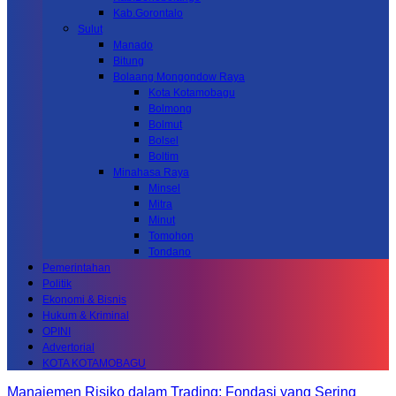
Kab.Gorontalo
Sulut
Manado
Bitung
Bolaang Mongondow Raya
Kota Kotamobagu
Bolmong
Bolmut
Bolsel
Boltim
Minahasa Raya
Minsel
Mitra
Minut
Tomohon
Tondano
Pemerintahan
Politik
Ekonomi & Bisnis
Hukum & Kriminal
OPINI
Advertorial
KOTA KOTAMOBAGU
Manajemen Risiko dalam Trading: Fondasi yang Sering