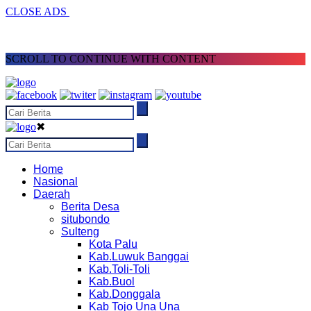
CLOSE ADS
SCROLL TO CONTINUE WITH CONTENT
✖
Home
Nasional
Daerah
Berita Desa
situbondo
Sulteng
Kota Palu
Kab.Luwuk Banggai
Kab.Toli-Toli
Kab.Buol
Kab.Donggala
Kab Tojo Una Una