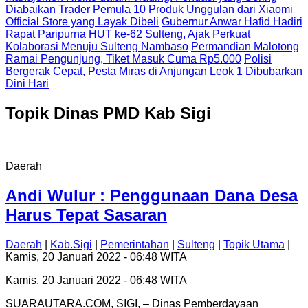
Diabaikan Trader Pemula
10 Produk Unggulan dari Xiaomi
Official Store yang Layak Dibeli
Gubernur Anwar Hafid Hadiri
Rapat Paripurna HUT ke-62 Sulteng, Ajak Perkuat
Kolaborasi Menuju Sulteng Nambaso
Permandian Malotong
Ramai Pengunjung, Tiket Masuk Cuma Rp5.000
Polisi
Bergerak Cepat, Pesta Miras di Anjungan Leok 1 Dibubarkan
Dini Hari
Topik
Dinas PMD Kab Sigi
Daerah
Andi Wulur : Penggunaan Dana Desa
Harus Tepat Sasaran
Daerah
|
Kab.Sigi
|
Pemerintahan
|
Sulteng
|
Topik Utama
|
Kamis, 20 Januari 2022 - 06:48 WITA
Kamis, 20 Januari 2022 - 06:48 WITA
SUARAUTARA.COM, SIGI, – Dinas Pemberdayaan