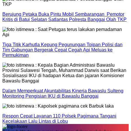
Berujung Petaka Buka Pintu Mobil Sembarangan Pemotor
Kritis di Batui Selatan Satlantas Polresta Banggai Olah TKP
Tiga Titik Karhutla Kepung Pegunungan Toipan Polisi dan
Tim Gabungan Bergerak Cepat Cegah Api Meluas ke
Permukiman
Dalam Memperkuat Akuntabilitas Kinerja Bawaslu Sulteng
Monitoring Pengisian IKU di Bawaslu Banggai
Respon Cepat Layanan 110 Polsek Pagimana Tangani
Kecelakaan Lalu Lintas di Lobu