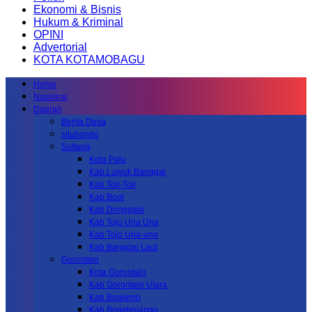
Ekonomi & Bisnis
Hukum & Kriminal
OPINI
Advertorial
KOTA KOTAMOBAGU
Home
Nasional
Daerah
Berita Desa
situbondo
Sulteng
Kota Palu
Kab.Luwuk Banggai
Kab.Toli-Toli
Kab.Buol
Kab.Donggala
Kab Tojo Una Una
Kab.Tojo Una-una
Kab.Banggai Laut
Gorontalo
Kota Gorontalo
Kab Gorontalo Utara
Kab Boalemo
Kab.Bonebolango