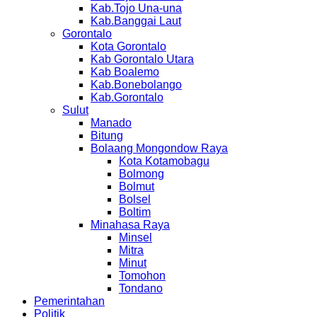
Kab.Tojo Una-una
Kab.Banggai Laut
Gorontalo
Kota Gorontalo
Kab Gorontalo Utara
Kab Boalemo
Kab.Bonebolango
Kab.Gorontalo
Sulut
Manado
Bitung
Bolaang Mongondow Raya
Kota Kotamobagu
Bolmong
Bolmut
Bolsel
Boltim
Minahasa Raya
Minsel
Mitra
Minut
Tomohon
Tondano
Pemerintahan
Politik