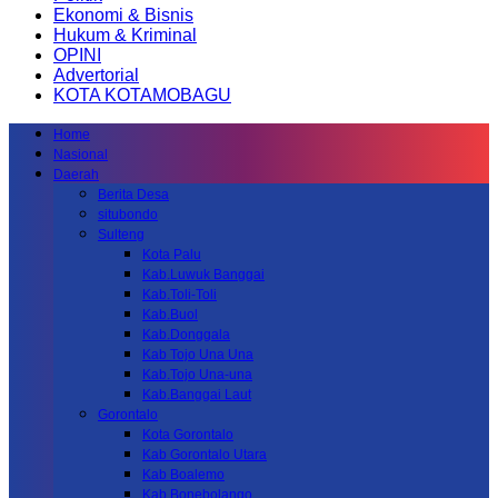
Ekonomi & Bisnis
Hukum & Kriminal
OPINI
Advertorial
KOTA KOTAMOBAGU
Home
Nasional
Daerah
Berita Desa
situbondo
Sulteng
Kota Palu
Kab.Luwuk Banggai
Kab.Toli-Toli
Kab.Buol
Kab.Donggala
Kab Tojo Una Una
Kab.Tojo Una-una
Kab.Banggai Laut
Gorontalo
Kota Gorontalo
Kab Gorontalo Utara
Kab Boalemo
Kab.Bonebolango