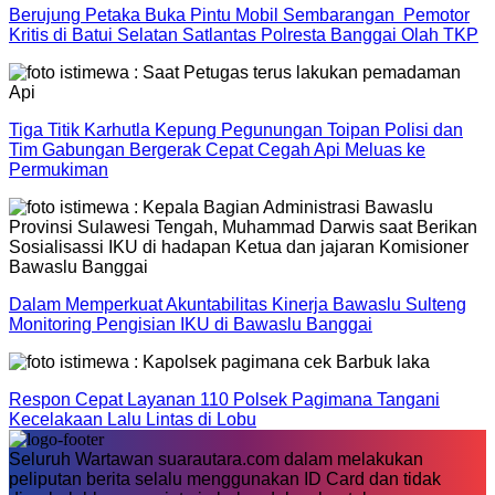
Berujung Petaka Buka Pintu Mobil Sembarangan Pemotor
Kritis di Batui Selatan Satlantas Polresta Banggai Olah TKP
Tiga Titik Karhutla Kepung Pegunungan Toipan Polisi dan
Tim Gabungan Bergerak Cepat Cegah Api Meluas ke
Permukiman
Dalam Memperkuat Akuntabilitas Kinerja Bawaslu Sulteng
Monitoring Pengisian IKU di Bawaslu Banggai
Respon Cepat Layanan 110 Polsek Pagimana Tangani
Kecelakaan Lalu Lintas di Lobu
Seluruh Wartawan suarautara.com dalam melakukan
peliputan berita selalu menggunakan ID Card dan tidak