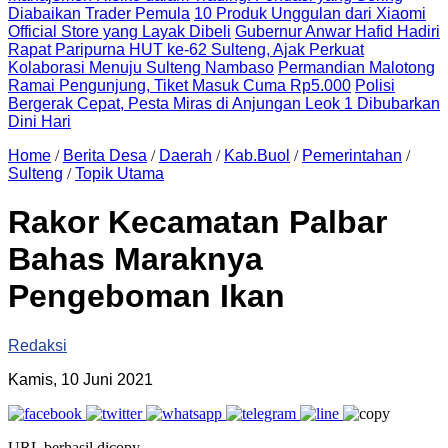
Diabaikan Trader Pemula
10 Produk Unggulan dari Xiaomi
Official Store yang Layak Dibeli
Gubernur Anwar Hafid Hadiri
Rapat Paripurna HUT ke-62 Sulteng, Ajak Perkuat
Kolaborasi Menuju Sulteng Nambaso
Permandian Malotong
Ramai Pengunjung, Tiket Masuk Cuma Rp5.000
Polisi
Bergerak Cepat, Pesta Miras di Anjungan Leok 1 Dibubarkan
Dini Hari
Home
/
Berita Desa
/
Daerah
/
Kab.Buol
/
Pemerintahan
/
Sulteng
/
Topik Utama
Rakor Kecamatan Palbar
Bahas Maraknya
Pengeboman Ikan
Redaksi
Kamis, 10 Juni 2021
URL berhasil dicopy