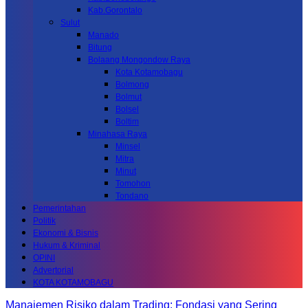
Kab.Gorontalo
Sulut
Manado
Bitung
Bolaang Mongondow Raya
Kota Kotamobagu
Bolmong
Bolmut
Bolsel
Boltim
Minahasa Raya
Minsel
Mitra
Minut
Tomohon
Tondano
Pemerintahan
Politik
Ekonomi & Bisnis
Hukum & Kriminal
OPINI
Advertorial
KOTA KOTAMOBAGU
Manajemen Risiko dalam Trading: Fondasi yang Sering