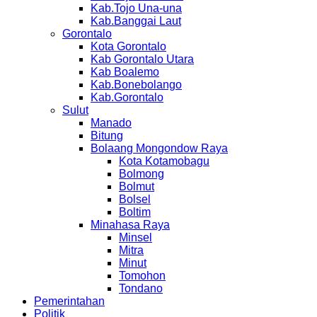
Kab.Tojo Una-una
Kab.Banggai Laut
Gorontalo
Kota Gorontalo
Kab Gorontalo Utara
Kab Boalemo
Kab.Bonebolango
Kab.Gorontalo
Sulut
Manado
Bitung
Bolaang Mongondow Raya
Kota Kotamobagu
Bolmong
Bolmut
Bolsel
Boltim
Minahasa Raya
Minsel
Mitra
Minut
Tomohon
Tondano
Pemerintahan
Politik