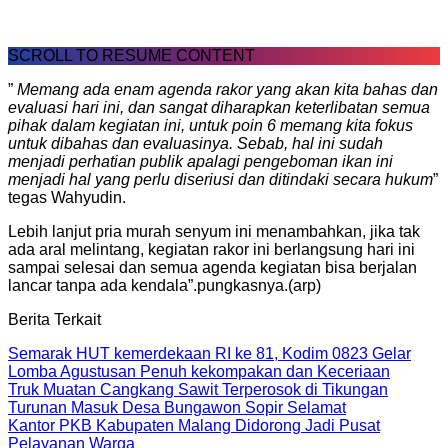
SCROLL TO RESUME CONTENT
”
Memang ada enam agenda rakor yang akan kita bahas dan
evaluasi hari ini, dan sangat diharapkan keterlibatan semua
pihak dalam kegiatan ini, untuk poin 6 memang kita fokus
untuk dibahas dan evaluasinya. Sebab, hal ini sudah
menjadi perhatian publik apalagi pengeboman ikan ini
menjadi hal yang perlu diseriusi dan ditindaki secara hukum
”
tegas Wahyudin.
Lebih lanjut pria murah senyum ini menambahkan, jika tak
ada aral melintang, kegiatan rakor ini berlangsung hari ini
sampai selesai dan semua agenda kegiatan bisa berjalan
lancar tanpa ada kendala”.pungkasnya.(arp)
Berita Terkait
Semarak HUT kemerdekaan RI ke 81, Kodim 0823 Gelar
Lomba Agustusan Penuh kekompakan dan Keceriaan
Truk Muatan Cangkang Sawit Terperosok di Tikungan
Turunan Masuk Desa Bungawon Sopir Selamat
Kantor PKB Kabupaten Malang Didorong Jadi Pusat
Pelayanan Warga