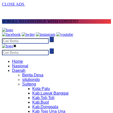
CLOSE ADS
SCROLL TO CONTINUE WITH CONTENT
✖
Home
Nasional
Daerah
Berita Desa
situbondo
Sulteng
Kota Palu
Kab.Luwuk Banggai
Kab.Toli-Toli
Kab.Buol
Kab.Donggala
Kab Tojo Una Una