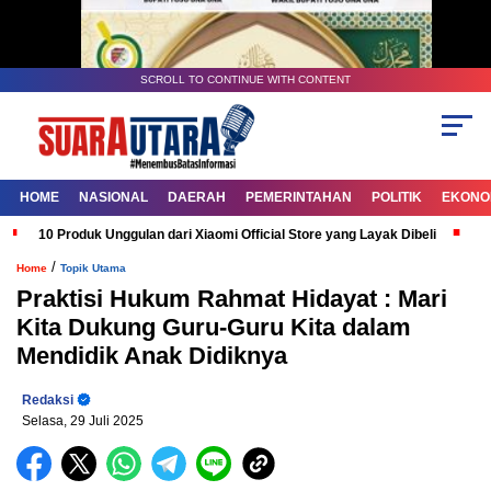
SCROLL TO CONTINUE WITH CONTENT
HOME
NASIONAL
DAERAH
PEMERINTAHAN
POLITIK
EKONOM
10 Produk Unggulan dari Xiaomi Official Store yang Layak Dibeli
G
/
Home
Topik Utama
Praktisi Hukum Rahmat Hidayat : Mari
Kita Dukung Guru-Guru Kita dalam
Mendidik Anak Didiknya
Redaksi
Selasa, 29 Juli 2025